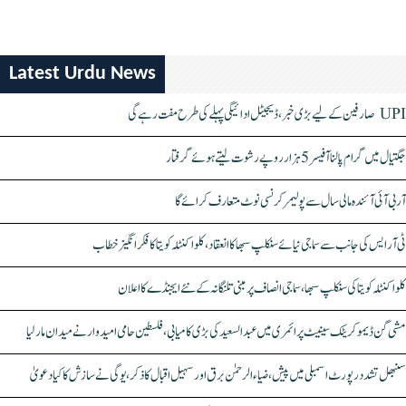
Latest Urdu News
UPI صارفین کے لیے بڑی خبر، ڈیجیٹل ادائیگی پہلے کی طرح مفت رہے گی
جگتیال میں گرام پالنا آفیسر 5 ہزار روپے رشوت لیتے ہوئے گرفتار
آر بی آئی آئندہ مالی سال سے پولیمر کرنسی نوٹ متعارف کرائے گا
ٹی آر ایس کی جانب سے سماجی نیائے سنکلپ سبھا کا انعقاد، کلواکنٹلہ کویتا کا فکر انگیز خطاب
کلواکنٹلہ کویتا کی سنکلپ سبھا، سماجی انصاف پر مبنی تلنگانہ کے نئے ایجنڈے کا اعلان
مشی گن ڈیموکریٹک سینیٹ پرائمری میں عبدالسعید کی بڑی کامیابی، فلسطین حامی امیدوار نے میدان مار لیا
سنبھل تشدد رپورٹ اسمبلی میں پیش، ضیاء الرحمٰن برق اور سہیل اقبال کا ذکر، یوگی نے سازش کا کیا دعویٰ