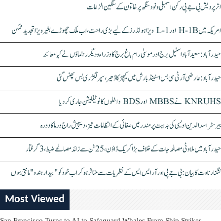
اتر پردیش بی جے پی رکن اسمبلی ونود سنگھ پر خاتون کے سنگین الزامات
امریکہ میں H-1B اور L-1 ویزا ہولڈرز کے لیے بڑی راحت، اب ملک چھوڑے بغیر ویزا تجدید ممکن
حیدرآباد: سعیدآباد اسٹیل برج اور موسیٰ رام باغ برج کا وزراء و دیگر رہنماؤں نے کیا معائنہ
حیدرآباد: عارضی آر ٹی سی بس اسٹینڈ بارش میں کیچڑ کا ڈھیر، سپر لگژری بس پھنس گئی
KNRUHS نے MBBS اور BDS داخلوں کا نوٹیفکیشن جاری کر دیا
بیرسٹر اسدالدین اویسی کی ہدایت پر مندر میں صفائی کے انتظامات تیز، دیپیش راج ورما کا دورہ
حیدرآباد میں ملاوٹی مصالحہ جات کے خلاف بڑا کریک ڈاؤن، 25 ٹن سے زائد مصالحے ضبط، 3 گرفتار
کنگنا رناوت کا بیان: بی جے پی اور آر ایس ایس کے نظریات سے متاثر ہو کر اب خود کو "بیدار ہندو" مانتی ہوں
Most Viewed
San Francisco Turns to AI to Safeguard Whales From Ship Strikes