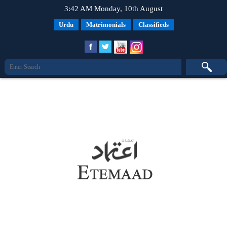
3:42 AM Monday, 10th August
Urdu
Matrimonials
Classifieds