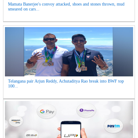
Mamata Banerjee's convoy attacked, shoes and stones thrown, mud
smeared on cars...
Telangana pair Arjun Reddy, Achutaditya Rao break into BWF top
100...