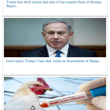
Trump may ditch nuclear deal plan if Iran reopens Strait of Hormuz:
Report...
Israel rejects Trump’s Gaza deal, insists on disarmament of Hamas...