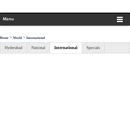
Menu
>
>
Home
World
International
Hyderabad
National
International
Specials