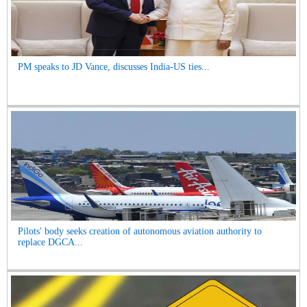
PM speaks to JD Vance, discusses India-US ties...
Pilots' body seeks creation of autonomous aviation authority to
replace DGCA...