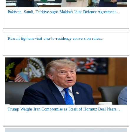
Pakistan, Saudi, Turkiye signs Makkah Joint Defence Agreement...
Kuwait tightens visit visa-to-residency conversion rules...
Trump Weighs Iran Compromise as Strait of Hormuz Deal Nears...