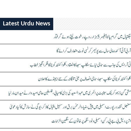
Latest Urdu News
جگتیال میں گرام پالنا آفیسر 5 ہزار روپے رشوت لیتے ہوئے گرفتار
آر بی آئی آئندہ مالی سال سے پولیمر کرنسی نوٹ متعارف کرائے گا
ٹی آر ایس کی جانب سے سماجی نیائے سنکلپ سبھا کا انعقاد، کلواکنٹلہ کویتا کا فکر انگیز خطاب
کلواکنٹلہ کویتا کی سنکلپ سبھا، سماجی انصاف پر مبنی تلنگانہ کے نئے ایجنڈے کا اعلان
مشی گن ڈیموکریٹک سینیٹ پرائمری میں عبدالسعید کی بڑی کامیابی، فلسطین حامی امیدوار نے میدان مار لیا
سنبھل تشدد رپورٹ اسمبلی میں پیش، ضیاء الرحمٰن برق اور سہیل اقبال کا ذکر، یوگی نے سازش کا کیا دعویٰ
اتر پردیش بی جے پی رکن اسمبلی ونود سنگھ پر خاتون کے سنگین الزامات