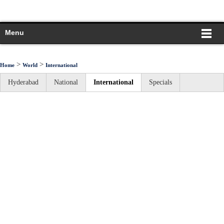
Menu
>
>
Home
World
International
Hyderabad
National
International
Specials