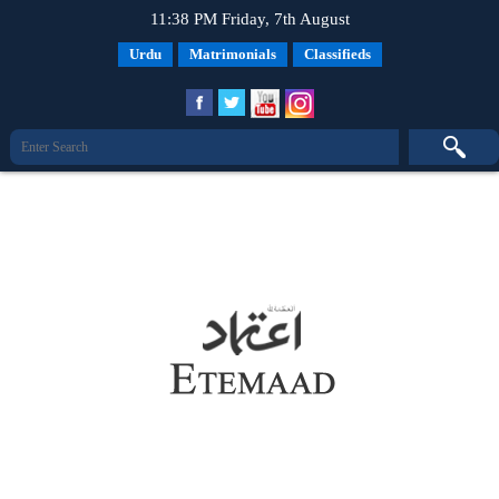
11:38 PM Friday, 7th August
Urdu
Matrimonials
Classifieds