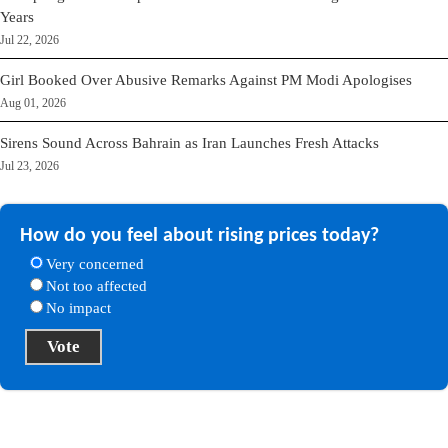
Years
Jul 22, 2026
Girl Booked Over Abusive Remarks Against PM Modi Apologises
Aug 01, 2026
Sirens Sound Across Bahrain as Iran Launches Fresh Attacks
Jul 23, 2026
How do you feel about rising prices today?
Very concerned
Not too affected
No impact