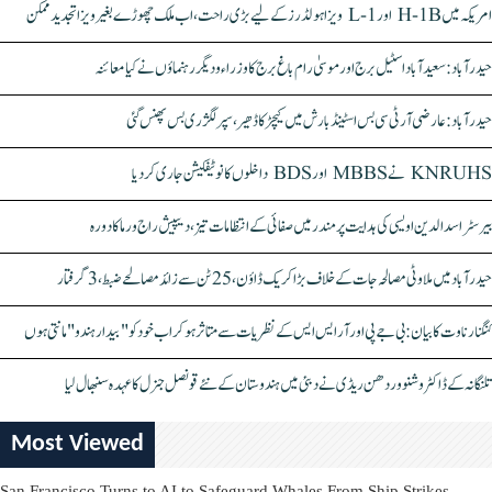
امریکہ میں H-1B اور L-1 ویزا ہولڈرز کے لیے بڑی راحت، اب ملک چھوڑے بغیر ویزا تجدید ممکن
حیدرآباد: سعیدآباد اسٹیل برج اور موسیٰ رام باغ برج کا وزراء و دیگر رہنماؤں نے کیا معائنہ
حیدرآباد: عارضی آر ٹی سی بس اسٹینڈ بارش میں کیچڑ کا ڈھیر، سپر لگژری بس پھنس گئی
KNRUHS نے MBBS اور BDS داخلوں کا نوٹیفکیشن جاری کر دیا
بیرسٹر اسدالدین اویسی کی ہدایت پر مندر میں صفائی کے انتظامات تیز، دیپیش راج ورما کا دورہ
حیدرآباد میں ملاوٹی مصالحہ جات کے خلاف بڑا کریک ڈاؤن، 25 ٹن سے زائد مصالحے ضبط، 3 گرفتار
کنگنا رناوت کا بیان: بی جے پی اور آر ایس ایس کے نظریات سے متاثر ہو کر اب خود کو "بیدار ہندو" مانتی ہوں
تلنگانہ کے ڈاکٹر وشنو وردھن ریڈی نے دبئی میں ہندوستان کے نئے قونصل جنرل کا عہدہ سنبھال لیا
Most Viewed
San Francisco Turns to AI to Safeguard Whales From Ship Strikes