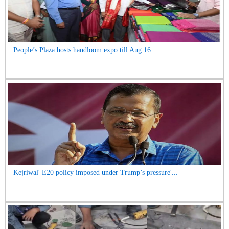
People’s Plaza hosts handloom expo till Aug 16...
Kejriwal' E20 policy imposed under Trump’s pressure'...