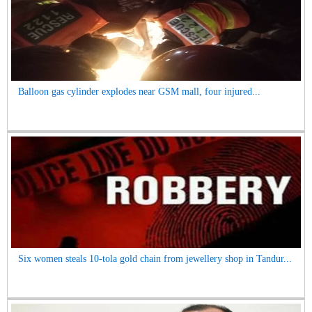
Balloon gas cylinder explodes near GSM mall, four injured...
Six women steals 10-tola gold chain from jewellery shop in Tandur...