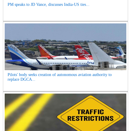
PM speaks to JD Vance, discusses India-US ties...
Pilots' body seeks creation of autonomous aviation authority to
replace DGCA...