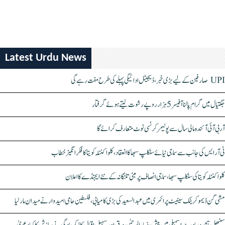
Latest Urdu News
UPI صارفین کے لیے بڑی خبر، ڈیجیٹل ادائیگی پہلے کی طرح مفت رہے گی
جگتیال میں گرام پالنا آفیسر 5 ہزار روپے رشوت لیتے ہوئے گرفتار
آر بی آئی آئندہ مالی سال سے پولیمر کرنسی نوٹ متعارف کرائے گا
ٹی آر ایس کی جانب سے سماجی نیائے سنکلپ سبھا کا انعقاد، کلواکنٹلہ کویتا کا فکر انگیز خطاب
کلواکنٹلہ کویتا کی سنکلپ سبھا، سماجی انصاف پر مبنی تلنگانہ کے نئے ایجنڈے کا اعلان
مشی گن ڈیموکریٹک سینیٹ پرائمری میں عبدالسعید کی بڑی کامیابی، فلسطین حامی امیدوار نے میدان مار لیا