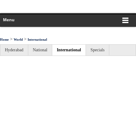
Menu
>
>
Home
World
International
Hyderabad
National
International
Specials