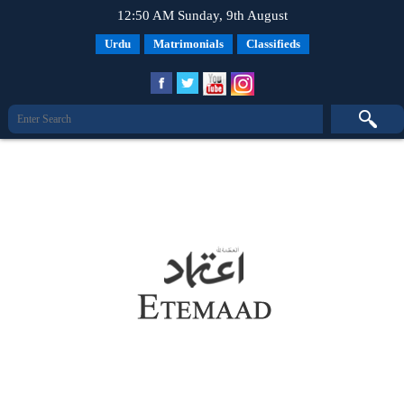
12:50 AM Sunday, 9th August
Urdu
Matrimonials
Classifieds