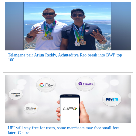
Telangana pair Arjun Reddy, Achutaditya Rao break into BWF top
100...
UPI will stay free for users, some merchants may face small fees
later: Centre...