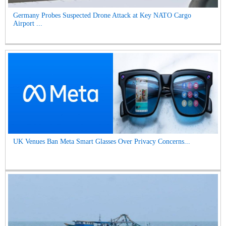
Germany Probes Suspected Drone Attack at Key NATO Cargo
Airport ...
UK Venues Ban Meta Smart Glasses Over Privacy Concerns...