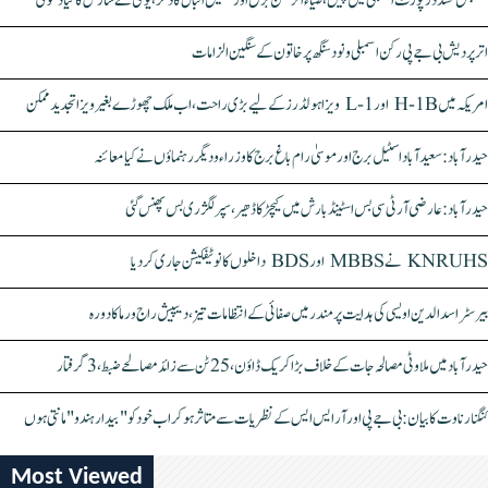
سنبھل تشدد رپورٹ اسمبلی میں پیش، ضیاء الرحمٰن برق اور سہیل اقبال کا ذکر، یوگی نے سازش کا کیا دعویٰ
اتر پردیش بی جے پی رکن اسمبلی ونود سنگھ پر خاتون کے سنگین الزامات
امریکہ میں H-1B اور L-1 ویزا ہولڈرز کے لیے بڑی راحت، اب ملک چھوڑے بغیر ویزا تجدید ممکن
حیدرآباد: سعیدآباد اسٹیل برج اور موسیٰ رام باغ برج کا وزراء و دیگر رہنماؤں نے کیا معائنہ
حیدرآباد: عارضی آر ٹی سی بس اسٹینڈ بارش میں کیچڑ کا ڈھیر، سپر لگژری بس پھنس گئی
KNRUHS نے MBBS اور BDS داخلوں کا نوٹیفکیشن جاری کر دیا
بیرسٹر اسدالدین اویسی کی ہدایت پر مندر میں صفائی کے انتظامات تیز، دیپیش راج ورما کا دورہ
حیدرآباد میں ملاوٹی مصالحہ جات کے خلاف بڑا کریک ڈاؤن، 25 ٹن سے زائد مصالحے ضبط، 3 گرفتار
کنگنا رناوت کا بیان: بی جے پی اور آر ایس ایس کے نظریات سے متاثر ہو کر اب خود کو "بیدار ہندو" مانتی ہوں
Most Viewed