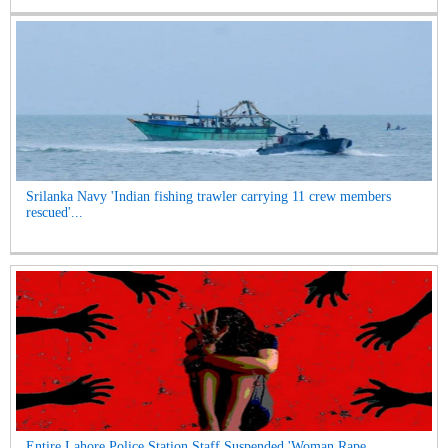
Srilanka Navy 'Indian fishing trawler carrying 11 crew members
rescued'...
Entire Lahore Police Station Staff Suspended 'Woman Rape