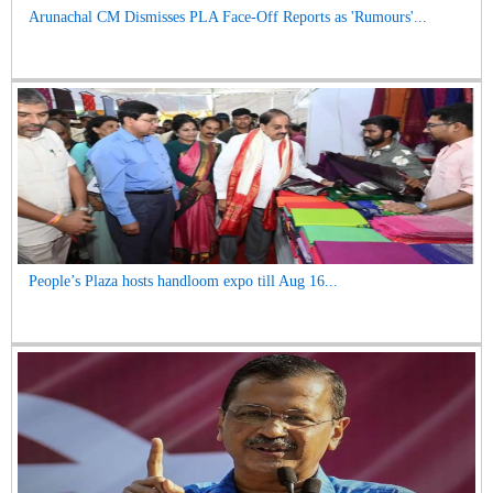
Arunachal CM Dismisses PLA Face-Off Reports as 'Rumours'...
People’s Plaza hosts handloom expo till Aug 16...