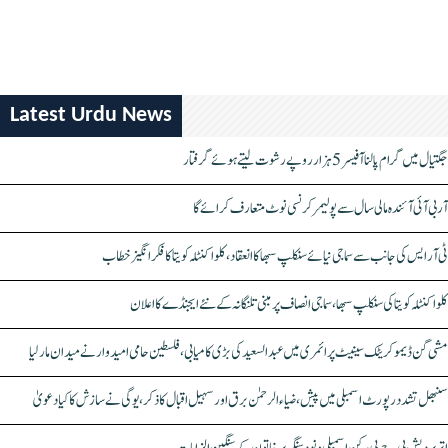
Latest Urdu News
جگتیال میں گرام پالنا آفیسر 5 ہزار روپے رشوت لیتے ہوئے گرفتار
آر بی آئی آئندہ مالی سال سے پولیمر کرنسی نوٹ متعارف کرائے گا
ٹی آر ایس کی جانب سے سماجی نیائے سنکلپ سبھا کا انعقاد، کلواکنٹلہ کویتا کا فکر انگیز خطاب
کلواکنٹلہ کویتا کی سنکلپ سبھا، سماجی انصاف پر مبنی تلنگانہ کے نئے ایجنڈے کا اعلان
مشی گن ڈیموکریٹک سینیٹ پرائمری میں عبدالسعید کی بڑی کامیابی، فلسطین حامی امیدوار نے میدان مار لیا
سنبھل تشدد رپورٹ اسمبلی میں پیش، ضیاء الرحمٰن برق اور سہیل اقبال کا ذکر، یوگی نے سازش کا کیا دعویٰ