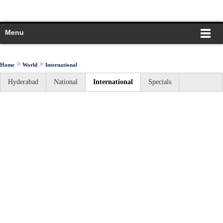
Menu
>
>
Home
World
International
Hyderabad
National
International
Specials