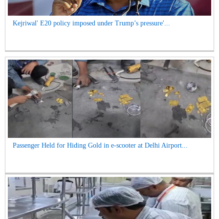
Kejriwal' E20 policy imposed under Trump’s pressure'...
Passenger Held for Hiding Gold in e-scooter at Delhi Airport...