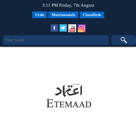
3:11 PM Friday, 7th August
Urdu
Matrimonials
Classifieds