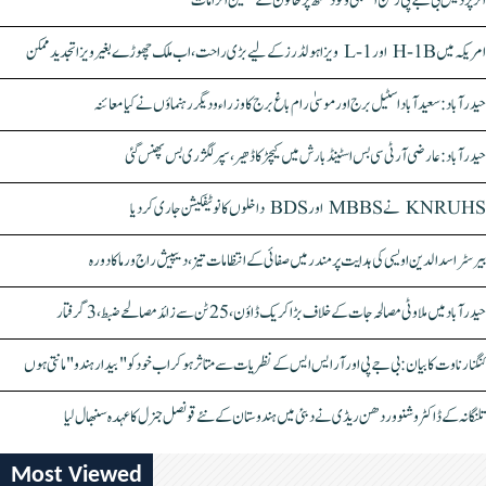
اتر پردیش بی جے پی رکن اسمبلی ونود سنگھ پر خاتون کے سنگین الزامات
امریکہ میں H-1B اور L-1 ویزا ہولڈرز کے لیے بڑی راحت، اب ملک چھوڑے بغیر ویزا تجدید ممکن
حیدرآباد: سعیدآباد اسٹیل برج اور موسیٰ رام باغ برج کا وزراء و دیگر رہنماؤں نے کیا معائنہ
حیدرآباد: عارضی آر ٹی سی بس اسٹینڈ بارش میں کیچڑ کا ڈھیر، سپر لگژری بس پھنس گئی
KNRUHS نے MBBS اور BDS داخلوں کا نوٹیفکیشن جاری کر دیا
بیرسٹر اسدالدین اویسی کی ہدایت پر مندر میں صفائی کے انتظامات تیز، دیپیش راج ورما کا دورہ
حیدرآباد میں ملاوٹی مصالحہ جات کے خلاف بڑا کریک ڈاؤن، 25 ٹن سے زائد مصالحے ضبط، 3 گرفتار
کنگنا رناوت کا بیان: بی جے پی اور آر ایس ایس کے نظریات سے متاثر ہو کر اب خود کو "بیدار ہندو" مانتی ہوں
تلنگانہ کے ڈاکٹر وشنو وردھن ریڈی نے دبئی میں ہندوستان کے نئے قونصل جنرل کا عہدہ سنبھال لیا
Most Viewed