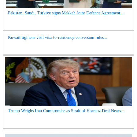
Pakistan, Saudi, Turkiye signs Makkah Joint Defence Agreement...
Kuwait tightens visit visa-to-residency conversion rules...
Trump Weighs Iran Compromise as Strait of Hormuz Deal Nears...