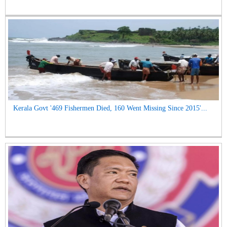
Kerala Govt '469 Fishermen Died, 160 Went Missing Since 2015'...