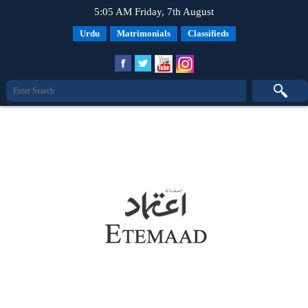
5:05 AM Friday, 7th August
Urdu
Matrimonials
Classifieds