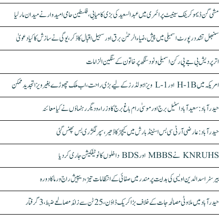
مشی گن ڈیموکریٹک سینیٹ پرائمری میں عبدالسعید کی بڑی کامیابی، فلسطین حامی امیدوار نے میدان مار لیا
سنبھل تشدد رپورٹ اسمبلی میں پیش، ضیاء الرحمٰن برق اور سہیل اقبال کا ذکر، یوگی نے سازش کا کیا دعویٰ
اتر پردیش بی جے پی رکن اسمبلی ونود سنگھ پر خاتون کے سنگین الزامات
امریکہ میں H-1B اور L-1 ویزا ہولڈرز کے لیے بڑی راحت، اب ملک چھوڑے بغیر ویزا تجدید ممکن
حیدرآباد: سعیدآباد اسٹیل برج اور موسیٰ رام باغ برج کا وزراء و دیگر رہنماؤں نے کیا معائنہ
حیدرآباد: عارضی آر ٹی سی بس اسٹینڈ بارش میں کیچڑ کا ڈھیر، سپر لگژری بس پھنس گئی
KNRUHS نے MBBS اور BDS داخلوں کا نوٹیفکیشن جاری کر دیا
بیرسٹر اسدالدین اویسی کی ہدایت پر مندر میں صفائی کے انتظامات تیز، دیپیش راج ورما کا دورہ
حیدرآباد میں ملاوٹی مصالحہ جات کے خلاف بڑا کریک ڈاؤن، 25 ٹن سے زائد مصالحے ضبط، 3 گرفتار