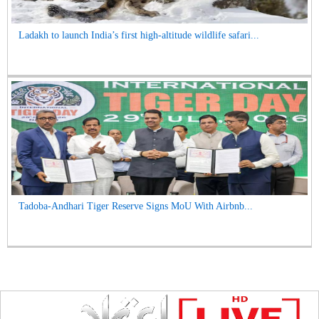
Ladakh to launch India’s first high-altitude wildlife safari...
Tadoba-Andhari Tiger Reserve Signs MoU With Airbnb...