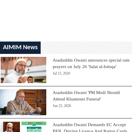
AIMIM News
Asaduddin Owaisi announces special rain
prayers on July 26 'Salat al-Istisqa'
Jul 15, 2026
Asaduddin Owaisi 'PM Modi Should
Attend Khamenei Funeral'
Jun 25, 2026
Asaduddin Owaisi Demands EC Accept
PAN, Driving Licence And Ration Cards