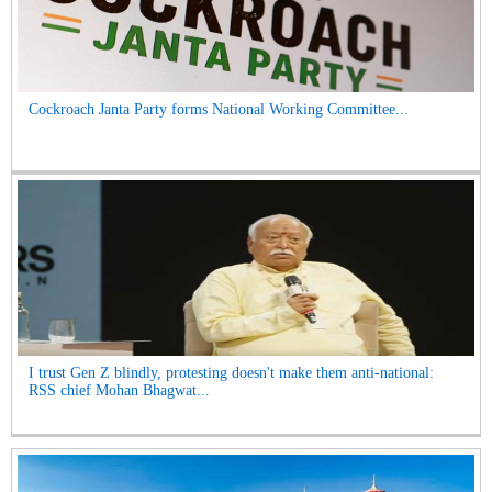
Cockroach Janta Party forms National Working Committee...
I trust Gen Z blindly, protesting doesn't make them anti-national:
RSS chief Mohan Bhagwat...