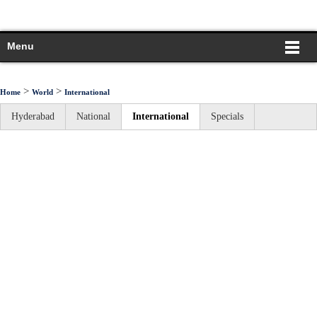
Menu
>
>
Home
World
International
Hyderabad
National
International
Specials