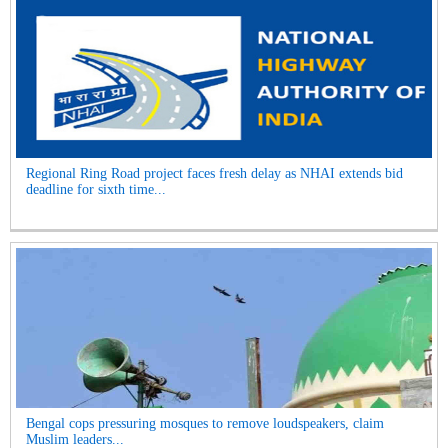
Regional Ring Road project faces fresh delay as NHAI extends bid
deadline for sixth time...
Bengal cops pressuring mosques to remove loudspeakers, claim
Muslim leaders...