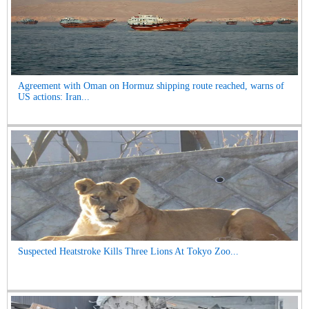
Agreement with Oman on Hormuz shipping route reached, warns of
US actions: Iran...
Suspected Heatstroke Kills Three Lions At Tokyo Zoo...