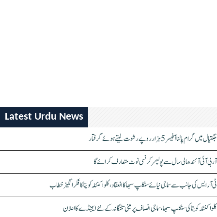
Latest Urdu News
جگتیال میں گرام پالنا آفیسر 5 ہزار روپے رشوت لیتے ہوئے گرفتار
آر بی آئی آئندہ مالی سال سے پولیمر کرنسی نوٹ متعارف کرائے گا
ٹی آر ایس کی جانب سے سماجی نیائے سنکلپ سبھا کا انعقاد، کلواکنٹلہ کویتا کا فکر انگیز خطاب
کلواکنٹلہ کویتا کی سنکلپ سبھا، سماجی انصاف پر مبنی تلنگانہ کے نئے ایجنڈے کا اعلان