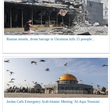
Russian missile, drone barrage in Ukrainian kills 15 poeople...
Jordan Calls Emergency Arab-Islamic Meeting 'Al-Aqsa Tensions'...