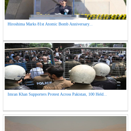
Hiroshima Marks 81st Atomic Bomb Anniversary...
Imran Khan Supporters Protest Across Pakistan, 100 Held...