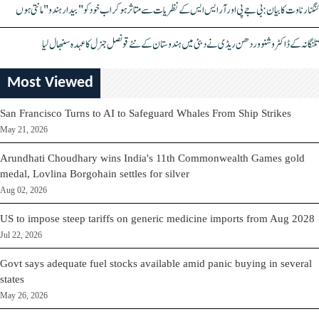
کنگنا رناوت کا بیان: بی جے پی اور آر ایس ایس کے نظریات سے متاثر ہو کر اب خود کو "بیدار ہندو" مانتی ہوں
تلنگانہ کے ڈاکٹر وشنو وردھن ریڈی نے دبئی میں ہندوستان کے نئے قونصل جنرل کا عہدہ سنبھال لیا
Most Viewed
San Francisco Turns to AI to Safeguard Whales From Ship Strikes
May 21, 2026
Arundhati Choudhary wins India's 11th Commonwealth Games gold
medal, Lovlina Borgohain settles for silver
Aug 02, 2026
US to impose steep tariffs on generic medicine imports from Aug 2028
Jul 22, 2026
Govt says adequate fuel stocks available amid panic buying in several
states
May 26, 2026