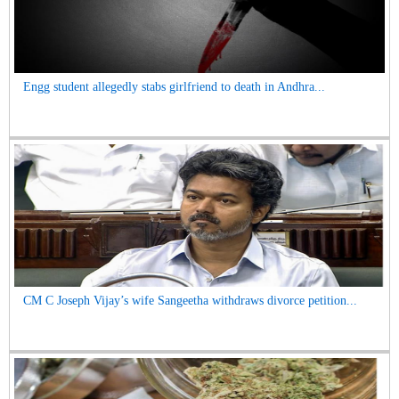
Engg student allegedly stabs girlfriend to death in Andhra...
CM C Joseph Vijay’s wife Sangeetha withdraws divorce petition...