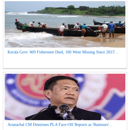
Kerala Govt '469 Fishermen Died, 160 Went Missing Since 2015'...
Arunachal CM Dismisses PLA Face-Off Reports as 'Rumours'...