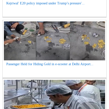
Kejriwal' E20 policy imposed under Trump’s pressure'...
Passenger Held for Hiding Gold in e-scooter at Delhi Airport...