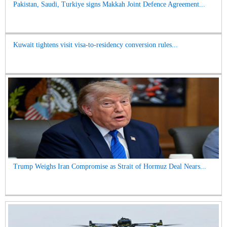
Pakistan, Saudi, Turkiye signs Makkah Joint Defence Agreement...
Kuwait tightens visit visa-to-residency conversion rules...
Trump Weighs Iran Compromise as Strait of Hormuz Deal Nears...