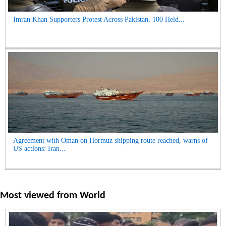
Imran Khan Supporters Protest Across Pakistan, 100 Held...
Agreement with Oman on Hormuz shipping route reached, warns of
US actions: Iran...
Most viewed from
World