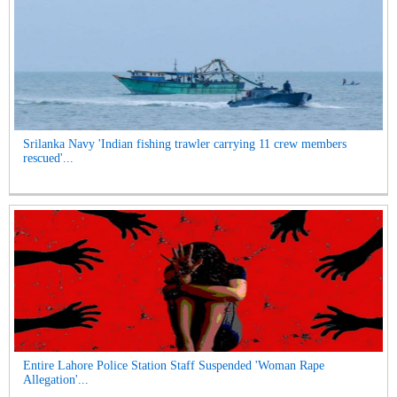
Srilanka Navy 'Indian fishing trawler carrying 11 crew members
rescued'...
Entire Lahore Police Station Staff Suspended 'Woman Rape
Allegation'...