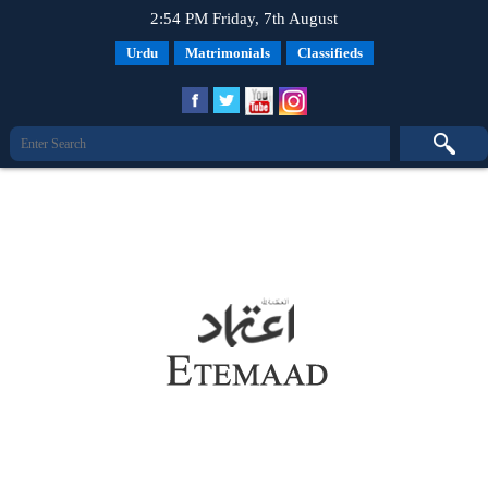
2:54 PM Friday, 7th August
Urdu
Matrimonials
Classifieds