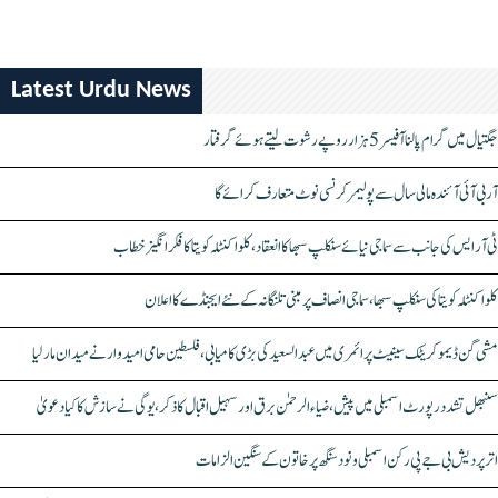
Latest Urdu News
جگتیال میں گرام پالنا آفیسر 5 ہزار روپے رشوت لیتے ہوئے گرفتار
آر بی آئی آئندہ مالی سال سے پولیمر کرنسی نوٹ متعارف کرائے گا
ٹی آر ایس کی جانب سے سماجی نیائے سنکلپ سبھا کا انعقاد، کلواکنٹلہ کویتا کا فکر انگیز خطاب
کلواکنٹلہ کویتا کی سنکلپ سبھا، سماجی انصاف پر مبنی تلنگانہ کے نئے ایجنڈے کا اعلان
مشی گن ڈیموکریٹک سینیٹ پرائمری میں عبدالسعید کی بڑی کامیابی، فلسطین حامی امیدوار نے میدان مار لیا
سنبھل تشدد رپورٹ اسمبلی میں پیش، ضیاء الرحمٰن برق اور سہیل اقبال کا ذکر، یوگی نے سازش کا کیا دعویٰ
اتر پردیش بی جے پی رکن اسمبلی ونود سنگھ پر خاتون کے سنگین الزامات