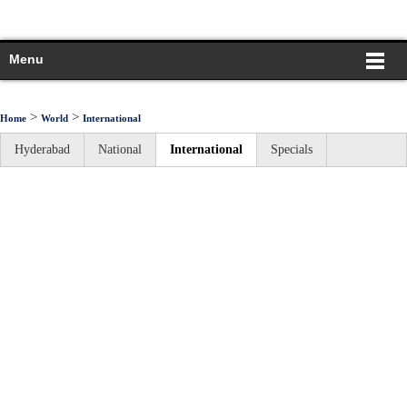
Menu
>
>
Home
World
International
Hyderabad
National
International
Specials