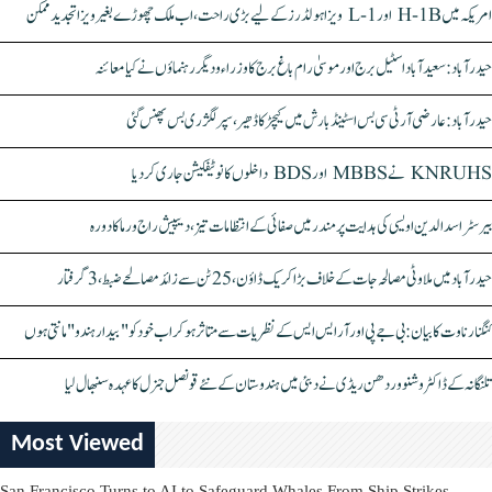
امریکہ میں H-1B اور L-1 ویزا ہولڈرز کے لیے بڑی راحت، اب ملک چھوڑے بغیر ویزا تجدید ممکن
حیدرآباد: سعیدآباد اسٹیل برج اور موسیٰ رام باغ برج کا وزراء و دیگر رہنماؤں نے کیا معائنہ
حیدرآباد: عارضی آر ٹی سی بس اسٹینڈ بارش میں کیچڑ کا ڈھیر، سپر لگژری بس پھنس گئی
KNRUHS نے MBBS اور BDS داخلوں کا نوٹیفکیشن جاری کر دیا
بیرسٹر اسدالدین اویسی کی ہدایت پر مندر میں صفائی کے انتظامات تیز، دیپیش راج ورما کا دورہ
حیدرآباد میں ملاوٹی مصالحہ جات کے خلاف بڑا کریک ڈاؤن، 25 ٹن سے زائد مصالحے ضبط، 3 گرفتار
کنگنا رناوت کا بیان: بی جے پی اور آر ایس ایس کے نظریات سے متاثر ہو کر اب خود کو "بیدار ہندو" مانتی ہوں
تلنگانہ کے ڈاکٹر وشنو وردھن ریڈی نے دبئی میں ہندوستان کے نئے قونصل جنرل کا عہدہ سنبھال لیا
Most Viewed
San Francisco Turns to AI to Safeguard Whales From Ship Strikes