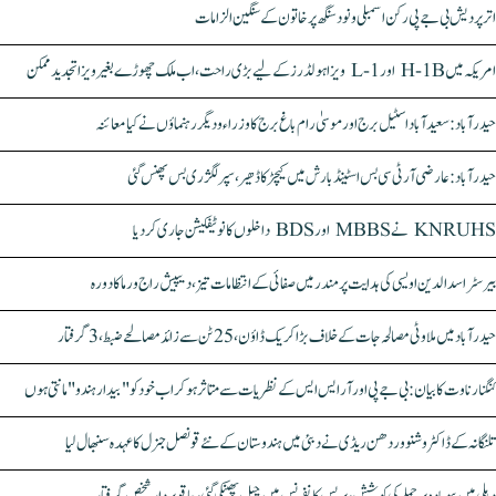
اتر پردیش بی جے پی رکن اسمبلی ونود سنگھ پر خاتون کے سنگین الزامات
امریکہ میں H-1B اور L-1 ویزا ہولڈرز کے لیے بڑی راحت، اب ملک چھوڑے بغیر ویزا تجدید ممکن
حیدرآباد: سعیدآباد اسٹیل برج اور موسیٰ رام باغ برج کا وزراء و دیگر رہنماؤں نے کیا معائنہ
حیدرآباد: عارضی آر ٹی سی بس اسٹینڈ بارش میں کیچڑ کا ڈھیر، سپر لگژری بس پھنس گئی
KNRUHS نے MBBS اور BDS داخلوں کا نوٹیفکیشن جاری کر دیا
بیرسٹر اسدالدین اویسی کی ہدایت پر مندر میں صفائی کے انتظامات تیز، دیپیش راج ورما کا دورہ
حیدرآباد میں ملاوٹی مصالحہ جات کے خلاف بڑا کریک ڈاؤن، 25 ٹن سے زائد مصالحے ضبط، 3 گرفتار
کنگنا رناوت کا بیان: بی جے پی اور آر ایس ایس کے نظریات سے متاثر ہو کر اب خود کو "بیدار ہندو" مانتی ہوں
تلنگانہ کے ڈاکٹر وشنو وردھن ریڈی نے دبئی میں ہندوستان کے نئے قونصل جنرل کا عہدہ سنبھال لیا