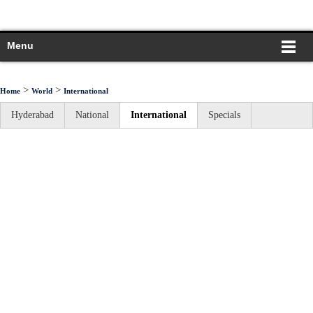
Menu
>
>
Home
World
International
Hyderabad
National
International
Specials