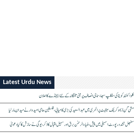
Latest Urdu News
کلواکنٹلہ کویتا کی سنکلپ سبھا، سماجی انصاف پر مبنی تلنگانہ کے نئے ایجنڈے کا اعلان
مشی گن ڈیموکریٹک سینیٹ پرائمری میں عبدالسعید کی بڑی کامیابی، فلسطین حامی امیدوار نے میدان مار لیا
سنبھل تشدد رپورٹ اسمبلی میں پیش، ضیاء الرحمٰن برق اور سہیل اقبال کا ذکر، یوگی نے سازش کا کیا دعویٰ