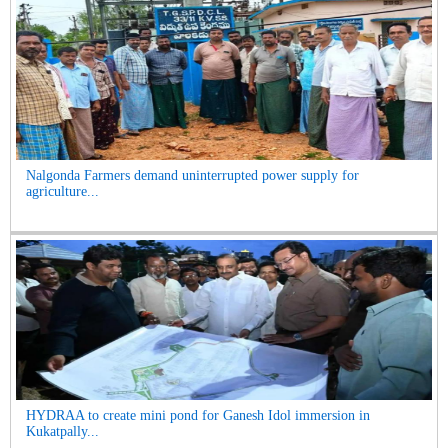
Nalgonda Farmers demand uninterrupted power supply for
agriculture...
HYDRAA to create mini pond for Ganesh Idol immersion in
Kukatpally...