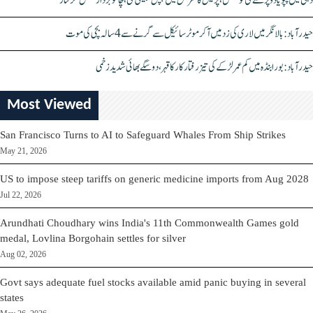
دہلی میں پپو یادو پر حملے کی کوشش، پریس کانفرنس میں چپل پھینکی گئی، چاقو بردار شخص گرفتار
حیدرآباد: بالا نگر میں لاری کی زد میں آکر موٹرسائیکل سے گرنے سے 4 سالہ بچی کی موت
حیدرآباد: بورابنڈہ میں کم عمر لڑکے کی تیز رفتار کار کا قہر، دو سگے بھائی شدید زخمی
Most Viewed
San Francisco Turns to AI to Safeguard Whales From Ship Strikes
May 21, 2026
US to impose steep tariffs on generic medicine imports from Aug 2028
Jul 22, 2026
Arundhati Choudhary wins India's 11th Commonwealth Games gold
medal, Lovlina Borgohain settles for silver
Aug 02, 2026
Govt says adequate fuel stocks available amid panic buying in several
states