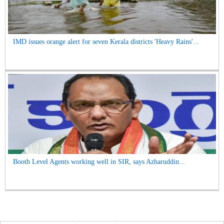
IMD issues orange alert for seven Kerala districts 'Heavy Rains'...
Booth Level Agents working well in SIR, says Azharuddin...