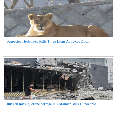
Suspected Heatstroke Kills Three Lions At Tokyo Zoo...
Russian missile, drone barrage in Ukrainian kills 15 poeople...