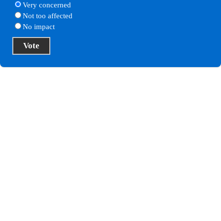
Very concerned
Not too affected
No impact