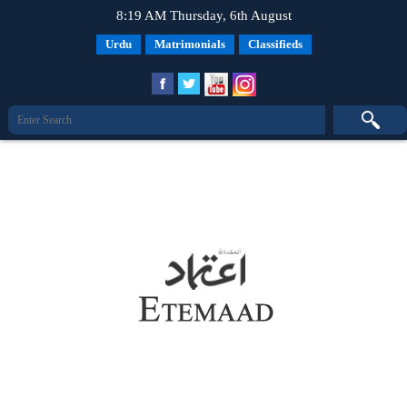
8:19 AM Thursday, 6th August
Urdu
Matrimonials
Classifieds