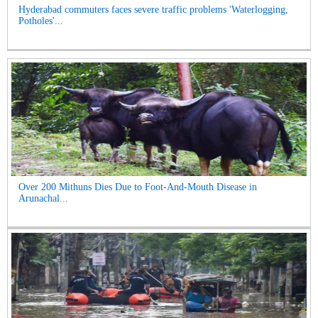
Hyderabad commuters faces severe traffic problems 'Waterlogging,
Potholes'...
Over 200 Mithuns Dies Due to Foot-And-Mouth Disease in
Arunachal...