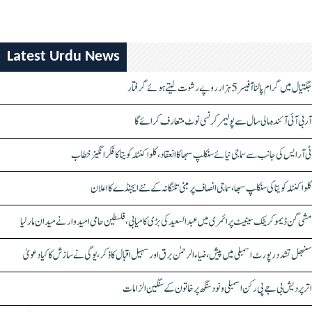
Latest Urdu News
جگتیال میں گرام پالنا آفیسر 5 ہزار روپے رشوت لیتے ہوئے گرفتار
آر بی آئی آئندہ مالی سال سے پولیمر کرنسی نوٹ متعارف کرائے گا
ٹی آر ایس کی جانب سے سماجی نیائے سنکلپ سبھا کا انعقاد، کلواکنٹلہ کویتا کا فکر انگیز خطاب
کلواکنٹلہ کویتا کی سنکلپ سبھا، سماجی انصاف پر مبنی تلنگانہ کے نئے ایجنڈے کا اعلان
مشی گن ڈیموکریٹک سینیٹ پرائمری میں عبدالسعید کی بڑی کامیابی، فلسطین حامی امیدوار نے میدان مار لیا
سنبھل تشدد رپورٹ اسمبلی میں پیش، ضیاء الرحمٰن برق اور سہیل اقبال کا ذکر، یوگی نے سازش کا کیا دعویٰ
اتر پردیش بی جے پی رکن اسمبلی ونود سنگھ پر خاتون کے سنگین الزامات