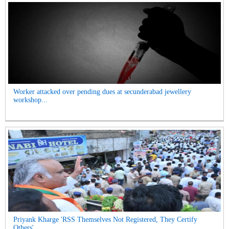
Worker attacked over pending dues at secunderabad jewellery
workshop...
Priyank Kharge 'RSS Themselves Not Registered, They Certify
Others'...