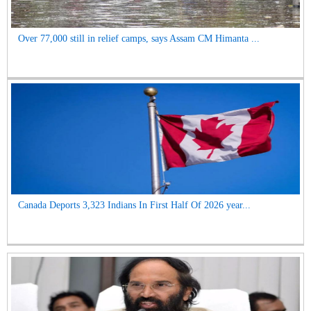
Over 77,000 still in relief camps, says Assam CM Himanta ...
Canada Deports 3,323 Indians In First Half Of 2026 year...