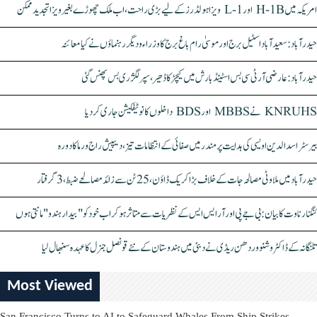
امریکہ میں H-1B اور L-1 ویزا ہولڈرز کے لیے بڑی راحت، اب ملک چھوڑے بغیر ویزا تجدید ممکن
حیدرآباد: سعیدآباد اسٹیل برج اور موسیٰ رام باغ برج کا وزراء و دیگر رہنماؤں نے کیا معائنہ
حیدرآباد: عارضی آر ٹی سی بس اسٹینڈ بارش میں کیچڑ کا ڈھیر، سپر لگژری بس پھنس گئی
KNRUHS نے MBBS اور BDS داخلوں کا نوٹیفکیشن جاری کر دیا
بیرسٹر اسدالدین اویسی کی ہدایت پر مندر میں صفائی کے انتظامات تیز، دیپیش راج ورما کا دورہ
حیدرآباد میں ملاوٹی مصالحہ جات کے خلاف بڑا کریک ڈاؤن، 25 ٹن سے زائد مصالحے ضبط، 3 گرفتار
کنگنا رناوت کا بیان: بی جے پی اور آر ایس ایس کے نظریات سے متاثر ہو کر اب خود کو "بیدار ہندو" مانتی ہوں
تلنگانہ کے ڈاکٹر وشنو وردھن ریڈی نے دبئی میں ہندوستان کے نئے قونصل جنرل کا عہدہ سنبھال لیا
Most Viewed
San Francisco Turns to AI to Safeguard Whales From Ship Strikes