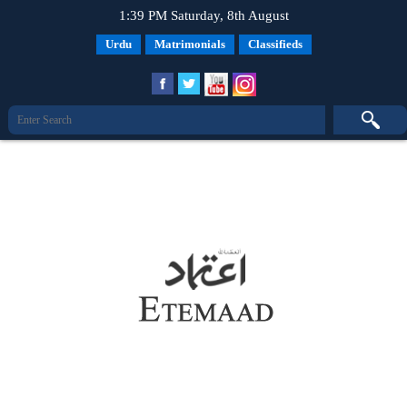
1:39 PM Saturday, 8th August
Urdu
Matrimonials
Classifieds