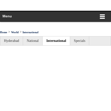
Menu
>
>
Home
World
International
Hyderabad
National
International
Specials