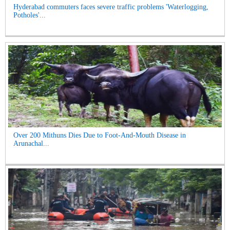
Hyderabad commuters faces severe traffic problems 'Waterlogging,
Potholes'...
Over 200 Mithuns Dies Due to Foot-And-Mouth Disease in
Arunachal...