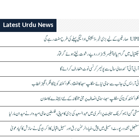
Latest Urdu News
UPI صارفین کے لیے بڑی خبر، ڈیجیٹل ادائیگی پہلے کی طرح مفت رہے گی
جگتیال میں گرام پالنا آفیسر 5 ہزار روپے رشوت لیتے ہوئے گرفتار
آر بی آئی آئندہ مالی سال سے پولیمر کرنسی نوٹ متعارف کرائے گا
ٹی آر ایس کی جانب سے سماجی نیائے سنکلپ سبھا کا انعقاد، کلواکنٹلہ کویتا کا فکر انگیز خطاب
کلواکنٹلہ کویتا کی سنکلپ سبھا، سماجی انصاف پر مبنی تلنگانہ کے نئے ایجنڈے کا اعلان
مشی گن ڈیموکریٹک سینیٹ پرائمری میں عبدالسعید کی بڑی کامیابی، فلسطین حامی امیدوار نے میدان مار لیا
سنبھل تشدد رپورٹ اسمبلی میں پیش، ضیاء الرحمٰن برق اور سہیل اقبال کا ذکر، یوگی نے سازش کا کیا دعویٰ