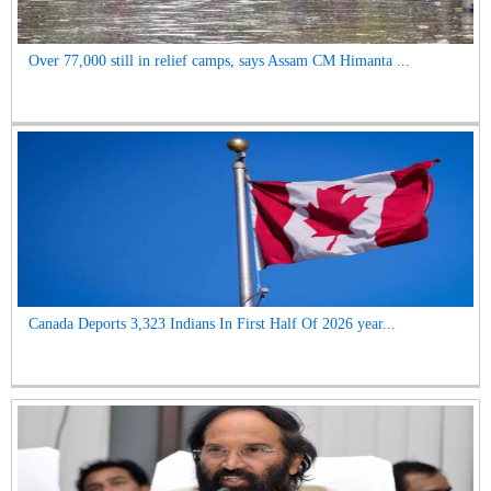
Over 77,000 still in relief camps, says Assam CM Himanta ...
Canada Deports 3,323 Indians In First Half Of 2026 year...