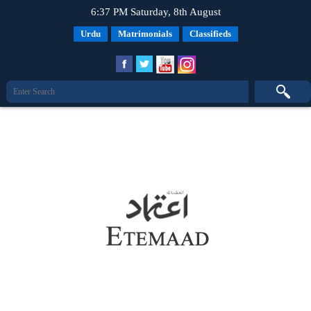
6:37 PM Saturday, 8th August
Urdu
Matrimonials
Classifieds