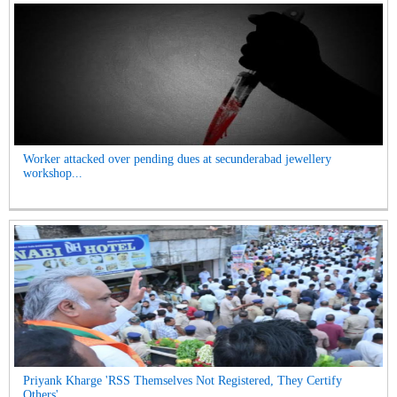
Worker attacked over pending dues at secunderabad jewellery
workshop...
Priyank Kharge 'RSS Themselves Not Registered, They Certify
Others'...