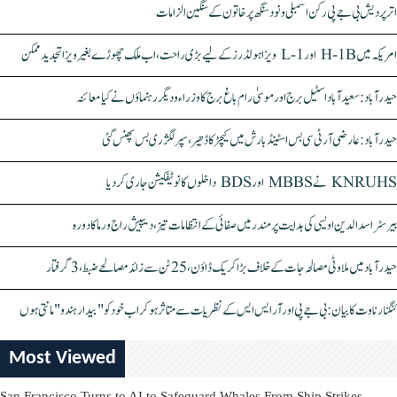
اتر پردیش بی جے پی رکن اسمبلی ونود سنگھ پر خاتون کے سنگین الزامات
امریکہ میں H-1B اور L-1 ویزا ہولڈرز کے لیے بڑی راحت، اب ملک چھوڑے بغیر ویزا تجدید ممکن
حیدرآباد: سعیدآباد اسٹیل برج اور موسیٰ رام باغ برج کا وزراء و دیگر رہنماؤں نے کیا معائنہ
حیدرآباد: عارضی آر ٹی سی بس اسٹینڈ بارش میں کیچڑ کا ڈھیر، سپر لگژری بس پھنس گئی
KNRUHS نے MBBS اور BDS داخلوں کا نوٹیفکیشن جاری کر دیا
بیرسٹر اسدالدین اویسی کی ہدایت پر مندر میں صفائی کے انتظامات تیز، دیپیش راج ورما کا دورہ
حیدرآباد میں ملاوٹی مصالحہ جات کے خلاف بڑا کریک ڈاؤن، 25 ٹن سے زائد مصالحے ضبط، 3 گرفتار
کنگنا رناوت کا بیان: بی جے پی اور آر ایس ایس کے نظریات سے متاثر ہو کر اب خود کو "بیدار ہندو" مانتی ہوں
Most Viewed
San Francisco Turns to AI to Safeguard Whales From Ship Strikes