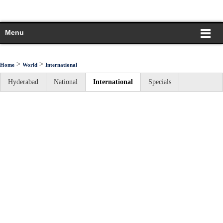
Menu
>
>
Home
World
International
Hyderabad
National
International
Specials