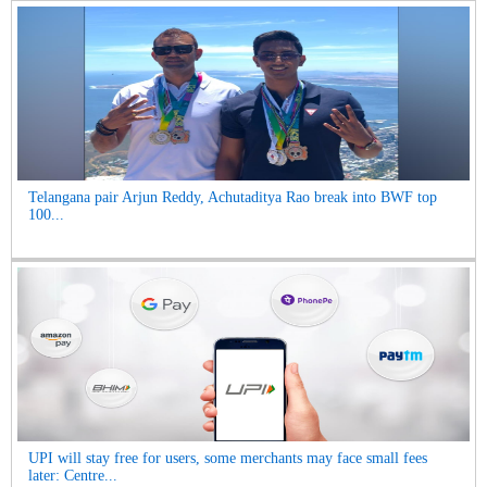
Telangana pair Arjun Reddy, Achutaditya Rao break into BWF top
100...
UPI will stay free for users, some merchants may face small fees
later: Centre...