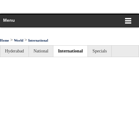
Menu
>
>
Home
World
International
Hyderabad
National
International
Specials