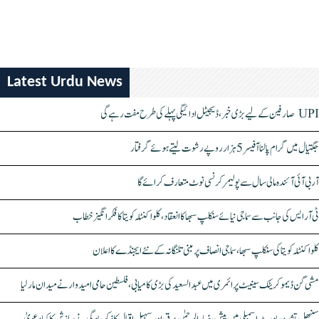
Latest Urdu News
UPI صارفین کے لیے بڑی خبر، ڈیجیٹل ادائیگی پہلے کی طرح مفت رہے گی
جگتیال میں گرام پالنا آفیسر 5 ہزار روپے رشوت لیتے ہوئے گرفتار
آر بی آئی آئندہ مالی سال سے پولیمر کرنسی نوٹ متعارف کرائے گا
ٹی آر ایس کی جانب سے سماجی نیائے سنکلپ سبھا کا انعقاد، کلواکنٹلہ کویتا کا فکر انگیز خطاب
کلواکنٹلہ کویتا کی سنکلپ سبھا، سماجی انصاف پر مبنی تلنگانہ کے نئے ایجنڈے کا اعلان
مشی گن ڈیموکریٹک سینیٹ پرائمری میں عبدالسعید کی بڑی کامیابی، فلسطین حامی امیدوار نے میدان مار لیا