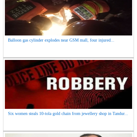
Balloon gas cylinder explodes near GSM mall, four injured...
Six women steals 10-tola gold chain from jewellery shop in Tandur...