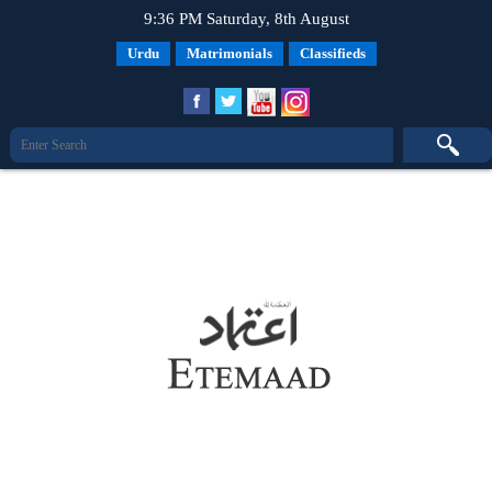
9:36 PM Saturday, 8th August
Urdu
Matrimonials
Classifieds