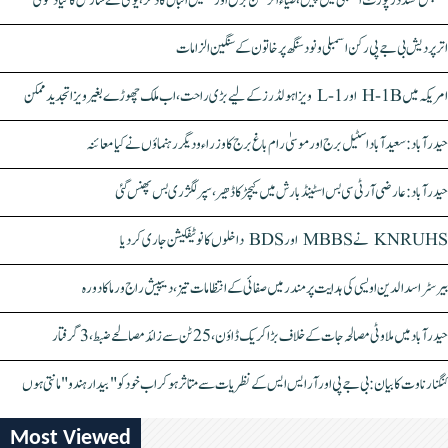
سنبھل تشدد رپورٹ اسمبلی میں پیش، ضیاء الرحمٰن برق اور سہیل اقبال کا ذکر، یوگی نے سازش کا کیا دعویٰ
اتر پردیش بی جے پی رکن اسمبلی ونود سنگھ پر خاتون کے سنگین الزامات
امریکہ میں H-1B اور L-1 ویزا ہولڈرز کے لیے بڑی راحت، اب ملک چھوڑے بغیر ویزا تجدید ممکن
حیدرآباد: سعیدآباد اسٹیل برج اور موسیٰ رام باغ برج کا وزراء و دیگر رہنماؤں نے کیا معائنہ
حیدرآباد: عارضی آر ٹی سی بس اسٹینڈ بارش میں کیچڑ کا ڈھیر، سپر لگژری بس پھنس گئی
KNRUHS نے MBBS اور BDS داخلوں کا نوٹیفکیشن جاری کر دیا
بیرسٹر اسدالدین اویسی کی ہدایت پر مندر میں صفائی کے انتظامات تیز، دیپیش راج ورما کا دورہ
حیدرآباد میں ملاوٹی مصالحہ جات کے خلاف بڑا کریک ڈاؤن، 25 ٹن سے زائد مصالحے ضبط، 3 گرفتار
کنگنا رناوت کا بیان: بی جے پی اور آر ایس ایس کے نظریات سے متاثر ہو کر اب خود کو "بیدار ہندو" مانتی ہوں
Most Viewed