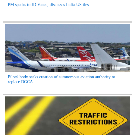
PM speaks to JD Vance, discusses India-US ties...
Pilots' body seeks creation of autonomous aviation authority to
replace DGCA...