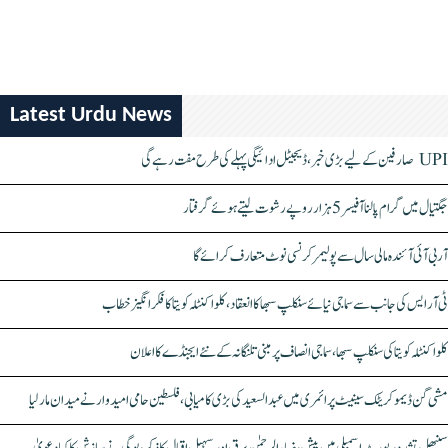
Latest Urdu News
UPI صارفین کے لیے بڑی خبر، ڈیجیٹل ادائیگی پہلے کی طرح مفت رہے گی
جگتیال میں گرام پالنا آفیسر 5 ہزار روپے رشوت لیتے ہوئے گرفتار
آر بی آئی آئندہ مالی سال سے پولیمر کرنسی نوٹ متعارف کرائے گا
ٹی آر ایس کی جانب سے سماجی نیائے سنکلپ سبھا کا انعقاد، کلواکنٹلہ کویتا کا فکر انگیز خطاب
کلواکنٹلہ کویتا کی سنکلپ سبھا، سماجی انصاف پر مبنی تلنگانہ کے نئے ایجنڈے کا اعلان
مشی گن ڈیموکریٹک سینیٹ پرائمری میں عبدالسعید کی بڑی کامیابی، فلسطین حامی امیدوار نے میدان مار لیا