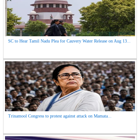
SC to Hear Tamil Nadu Plea for Cauvery Water Release on Aug 13...
Trinamool Congress to protest against attack on Mamata...