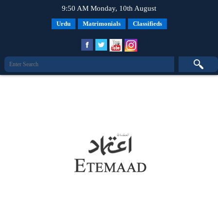
9:50 AM Monday, 10th August
Urdu
Matrimonials
Classifieds