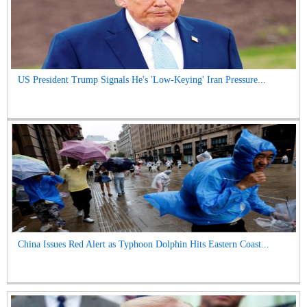
US President Trump Signals He's 'Low-Keying' Iran Pressure...
China Issues Red Alert as Typhoon Dolphin Hits Eastern Coast...