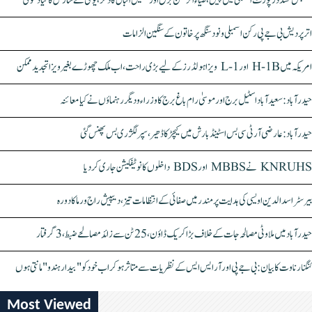
سنبھل تشدد رپورٹ اسمبلی میں پیش، ضیاء الرحمٰن برق اور سہیل اقبال کا ذکر، یوگی نے سازش کا کیا دعویٰ
اتر پردیش بی جے پی رکن اسمبلی ونود سنگھ پر خاتون کے سنگین الزامات
امریکہ میں H-1B اور L-1 ویزا ہولڈرز کے لیے بڑی راحت، اب ملک چھوڑے بغیر ویزا تجدید ممکن
حیدرآباد: سعیدآباد اسٹیل برج اور موسیٰ رام باغ برج کا وزراء و دیگر رہنماؤں نے کیا معائنہ
حیدرآباد: عارضی آر ٹی سی بس اسٹینڈ بارش میں کیچڑ کا ڈھیر، سپر لگژری بس پھنس گئی
KNRUHS نے MBBS اور BDS داخلوں کا نوٹیفکیشن جاری کر دیا
بیرسٹر اسدالدین اویسی کی ہدایت پر مندر میں صفائی کے انتظامات تیز، دیپیش راج ورما کا دورہ
حیدرآباد میں ملاوٹی مصالحہ جات کے خلاف بڑا کریک ڈاؤن، 25 ٹن سے زائد مصالحے ضبط، 3 گرفتار
کنگنا رناوت کا بیان: بی جے پی اور آر ایس ایس کے نظریات سے متاثر ہو کر اب خود کو "بیدار ہندو" مانتی ہوں
Most Viewed