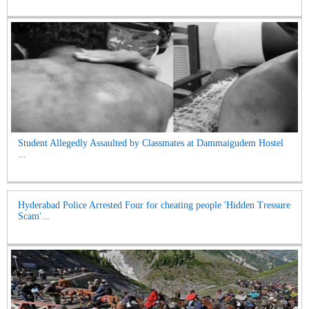
Student Allegedly Assaulted by Classmates at Dammaigudem Hostel
...
Hyderabad Police Arrested Four for cheating people 'Hidden Tressure
Scam'...