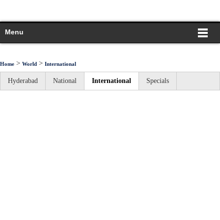
Menu
>
>
Home
World
International
Hyderabad
National
International
Specials