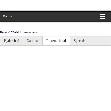
Menu
>
>
Home
World
International
Hyderabad
National
International
Specials