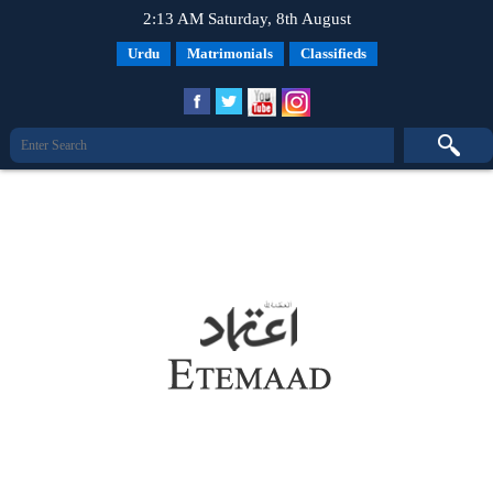
2:13 AM Saturday, 8th August
Urdu
Matrimonials
Classifieds