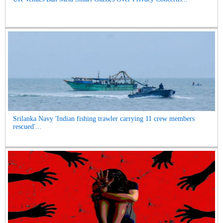
Srilanka Navy 'Indian fishing trawler carrying 11 crew members
rescued'...