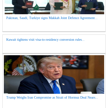
Pakistan, Saudi, Turkiye signs Makkah Joint Defence Agreement...
Kuwait tightens visit visa-to-residency conversion rules...
Trump Weighs Iran Compromise as Strait of Hormuz Deal Nears...