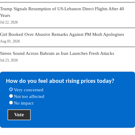
Trump Signals Resumption of US-Lebanon Direct Flights After 40
Years
Jul 22, 2026
Girl Booked Over Abusive Remarks Against PM Modi Apologises
Aug 01, 2026
Sirens Sound Across Bahrain as Iran Launches Fresh Attacks
Jul 23, 2026
How do you feel about rising prices today?
Very concerned
Not too affected
No impact