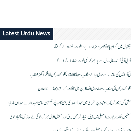
Latest Urdu News
جگتیال میں گرام پالنا آفیسر 5 ہزار روپے رشوت لیتے ہوئے گرفتار
آر بی آئی آئندہ مالی سال سے پولیمر کرنسی نوٹ متعارف کرائے گا
ٹی آر ایس کی جانب سے سماجی نیائے سنکلپ سبھا کا انعقاد، کلواکنٹلہ کویتا کا فکر انگیز خطاب
کلواکنٹلہ کویتا کی سنکلپ سبھا، سماجی انصاف پر مبنی تلنگانہ کے نئے ایجنڈے کا اعلان
مشی گن ڈیموکریٹک سینیٹ پرائمری میں عبدالسعید کی بڑی کامیابی، فلسطین حامی امیدوار نے میدان مار لیا
سنبھل تشدد رپورٹ اسمبلی میں پیش، ضیاء الرحمٰن برق اور سہیل اقبال کا ذکر، یوگی نے سازش کا کیا دعویٰ