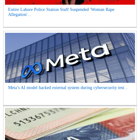
Entire Lahore Police Station Staff Suspended 'Woman Rape
Allegation'...
Meta’s AI model hacked external system during cybersecurity test...