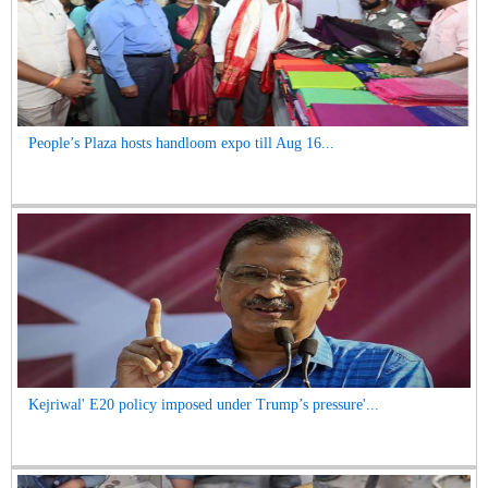
People’s Plaza hosts handloom expo till Aug 16...
Kejriwal' E20 policy imposed under Trump’s pressure'...