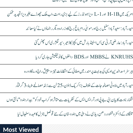
اتر پردیش بی جے پی رکن اسمبلی ونود سنگھ پر خاتون کے سنگین الزامات
امریکہ میں H-1B اور L-1 ویزا ہولڈرز کے لیے بڑی راحت، اب ملک چھوڑے بغیر ویزا تجدید ممکن
حیدرآباد: سعیدآباد اسٹیل برج اور موسیٰ رام باغ برج کا وزراء و دیگر رہنماؤں نے کیا معائنہ
حیدرآباد: عارضی آر ٹی سی بس اسٹینڈ بارش میں کیچڑ کا ڈھیر، سپر لگژری بس پھنس گئی
KNRUHS نے MBBS اور BDS داخلوں کا نوٹیفکیشن جاری کر دیا
بیرسٹر اسدالدین اویسی کی ہدایت پر مندر میں صفائی کے انتظامات تیز، دیپیش راج ورما کا دورہ
حیدرآباد میں ملاوٹی مصالحہ جات کے خلاف بڑا کریک ڈاؤن، 25 ٹن سے زائد مصالحے ضبط، 3 گرفتار
کنگنا رناوت کا بیان: بی جے پی اور آر ایس ایس کے نظریات سے متاثر ہو کر اب خود کو "بیدار ہندو" مانتی ہوں
تلنگانہ کے ڈاکٹر وشنو وردھن ریڈی نے دبئی میں ہندوستان کے نئے قونصل جنرل کا عہدہ سنبھال لیا
Most Viewed