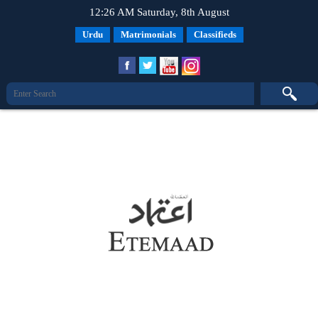
12:26 AM Saturday, 8th August
Urdu
Matrimonials
Classifieds