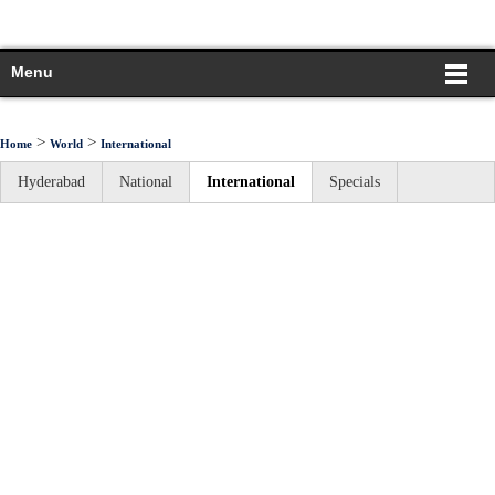
Menu
>
>
Home
World
International
Hyderabad
National
International
Specials