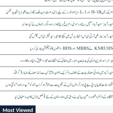
اتر پردیش بی جے پی رکن اسمبلی ونود سنگھ پر خاتون کے سنگین الزامات
امریکہ میں H-1B اور L-1 ویزا ہولڈرز کے لیے بڑی راحت، اب ملک چھوڑے بغیر ویزا تجدید ممکن
حیدرآباد: سعیدآباد اسٹیل برج اور موسیٰ رام باغ برج کا وزراء و دیگر رہنماؤں نے کیا معائنہ
حیدرآباد: عارضی آر ٹی سی بس اسٹینڈ بارش میں کیچڑ کا ڈھیر، سپر لگژری بس پھنس گئی
KNRUHS نے MBBS اور BDS داخلوں کا نوٹیفکیشن جاری کر دیا
بیرسٹر اسدالدین اویسی کی ہدایت پر مندر میں صفائی کے انتظامات تیز، دیپیش راج ورما کا دورہ
حیدرآباد میں ملاوٹی مصالحہ جات کے خلاف بڑا کریک ڈاؤن، 25 ٹن سے زائد مصالحے ضبط، 3 گرفتار
کنگنا رناوت کا بیان: بی جے پی اور آر ایس ایس کے نظریات سے متاثر ہو کر اب خود کو "بیدار ہندو" مانتی ہوں
تلنگانہ کے ڈاکٹر وشنو وردھن ریڈی نے دبئی میں ہندوستان کے نئے قونصل جنرل کا عہدہ سنبھال لیا
Most Viewed