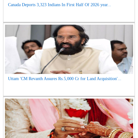
Canada Deports 3,323 Indians In First Half Of 2026 year...
Uttam 'CM Revanth Assures Rs.5,000 Cr for Land Acquisition'...