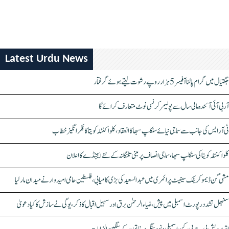
Latest Urdu News
جگتیال میں گرام پالنا آفیسر 5 ہزار روپے رشوت لیتے ہوئے گرفتار
آر بی آئی آئندہ مالی سال سے پولیمر کرنسی نوٹ متعارف کرائے گا
ٹی آر ایس کی جانب سے سماجی نیائے سنکلپ سبھا کا انعقاد، کلواکنٹلہ کویتا کا فکر انگیز خطاب
کلواکنٹلہ کویتا کی سنکلپ سبھا، سماجی انصاف پر مبنی تلنگانہ کے نئے ایجنڈے کا اعلان
مشی گن ڈیموکریٹک سینیٹ پرائمری میں عبدالسعید کی بڑی کامیابی، فلسطین حامی امیدوار نے میدان مار لیا
سنبھل تشدد رپورٹ اسمبلی میں پیش، ضیاء الرحمٰن برق اور سہیل اقبال کا ذکر، یوگی نے سازش کا کیا دعویٰ