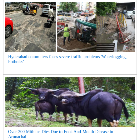
Hyderabad commuters faces severe traffic problems 'Waterlogging,
Potholes'...
Over 200 Mithuns Dies Due to Foot-And-Mouth Disease in
Arunachal...