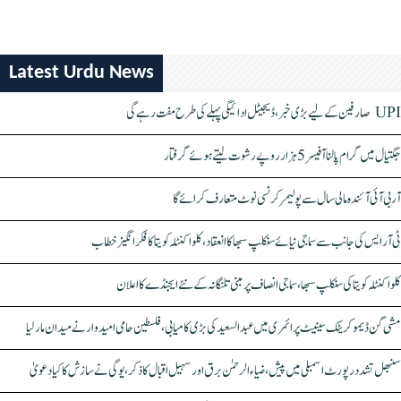
Latest Urdu News
UPI صارفین کے لیے بڑی خبر، ڈیجیٹل ادائیگی پہلے کی طرح مفت رہے گی
جگتیال میں گرام پالنا آفیسر 5 ہزار روپے رشوت لیتے ہوئے گرفتار
آر بی آئی آئندہ مالی سال سے پولیمر کرنسی نوٹ متعارف کرائے گا
ٹی آر ایس کی جانب سے سماجی نیائے سنکلپ سبھا کا انعقاد، کلواکنٹلہ کویتا کا فکر انگیز خطاب
کلواکنٹلہ کویتا کی سنکلپ سبھا، سماجی انصاف پر مبنی تلنگانہ کے نئے ایجنڈے کا اعلان
مشی گن ڈیموکریٹک سینیٹ پرائمری میں عبدالسعید کی بڑی کامیابی، فلسطین حامی امیدوار نے میدان مار لیا
سنبھل تشدد رپورٹ اسمبلی میں پیش، ضیاء الرحمٰن برق اور سہیل اقبال کا ذکر، یوگی نے سازش کا کیا دعویٰ