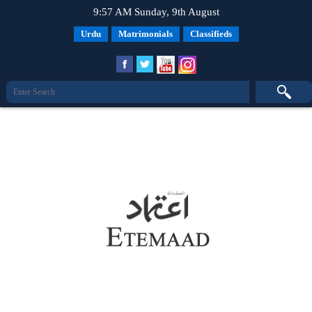
9:57 AM Sunday, 9th August
Urdu
Matrimonials
Classifieds