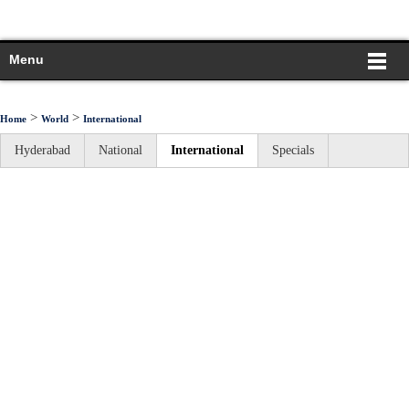
Menu
>
>
Home
World
International
Hyderabad
National
International
Specials