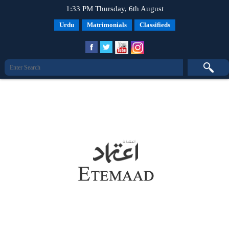
1:33 PM Thursday, 6th August
Urdu
Matrimonials
Classifieds