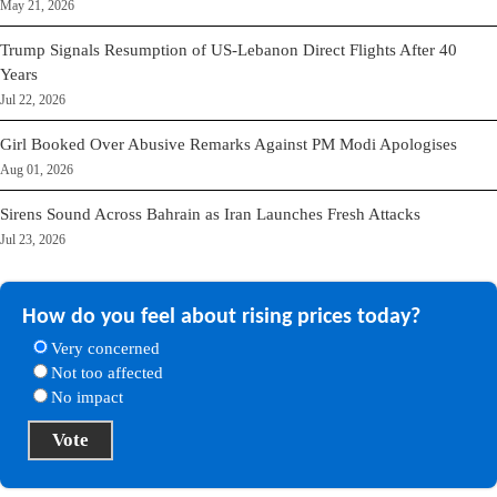
May 21, 2026
Trump Signals Resumption of US-Lebanon Direct Flights After 40
Years
Jul 22, 2026
Girl Booked Over Abusive Remarks Against PM Modi Apologises
Aug 01, 2026
Sirens Sound Across Bahrain as Iran Launches Fresh Attacks
Jul 23, 2026
How do you feel about rising prices today?
Very concerned
Not too affected
No impact