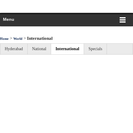
Menu
>
>
International
Home
World
Hyderabad
National
International
Specials