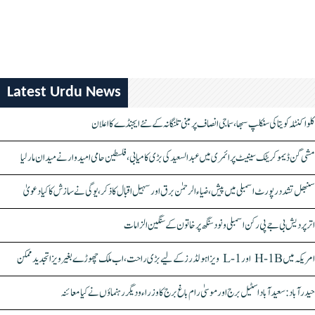
Latest Urdu News
کلواکنٹلہ کویتا کی سنکلپ سبھا، سماجی انصاف پر مبنی تلنگانہ کے نئے ایجنڈے کا اعلان
مشی گن ڈیموکریٹک سینیٹ پرائمری میں عبدالسعید کی بڑی کامیابی، فلسطین حامی امیدوار نے میدان مار لیا
سنبھل تشدد رپورٹ اسمبلی میں پیش، ضیاء الرحمٰن برق اور سہیل اقبال کا ذکر، یوگی نے سازش کا کیا دعویٰ
اتر پردیش بی جے پی رکن اسمبلی ونود سنگھ پر خاتون کے سنگین الزامات
امریکہ میں H-1B اور L-1 ویزا ہولڈرز کے لیے بڑی راحت، اب ملک چھوڑے بغیر ویزا تجدید ممکن
حیدرآباد: سعیدآباد اسٹیل برج اور موسیٰ رام باغ برج کا وزراء و دیگر رہنماؤں نے کیا معائنہ