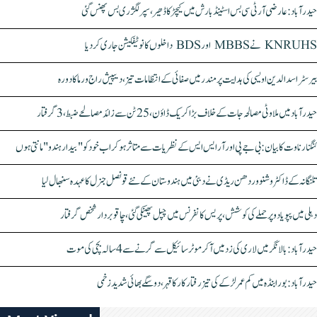
حیدرآباد: عارضی آر ٹی سی بس اسٹینڈ بارش میں کیچڑ کا ڈھیر، سپر لگژری بس پھنس گئی
KNRUHS نے MBBS اور BDS داخلوں کا نوٹیفکیشن جاری کر دیا
بیرسٹر اسدالدین اویسی کی ہدایت پر مندر میں صفائی کے انتظامات تیز، دیپیش راج ورما کا دورہ
حیدرآباد میں ملاوٹی مصالحہ جات کے خلاف بڑا کریک ڈاؤن، 25 ٹن سے زائد مصالحے ضبط، 3 گرفتار
کنگنا رناوت کا بیان: بی جے پی اور آر ایس ایس کے نظریات سے متاثر ہو کر اب خود کو "بیدار ہندو" مانتی ہوں
تلنگانہ کے ڈاکٹر وشنو وردھن ریڈی نے دبئی میں ہندوستان کے نئے قونصل جنرل کا عہدہ سنبھال لیا
دہلی میں پپو یادو پر حملے کی کوشش، پریس کانفرنس میں چپل پھینکی گئی، چاقو بردار شخص گرفتار
حیدرآباد: بالا نگر میں لاری کی زد میں آکر موٹرسائیکل سے گرنے سے 4 سالہ بچی کی موت
حیدرآباد: بورابنڈہ میں کم عمر لڑکے کی تیز رفتار کار کا قہر، دو سگے بھائی شدید زخمی