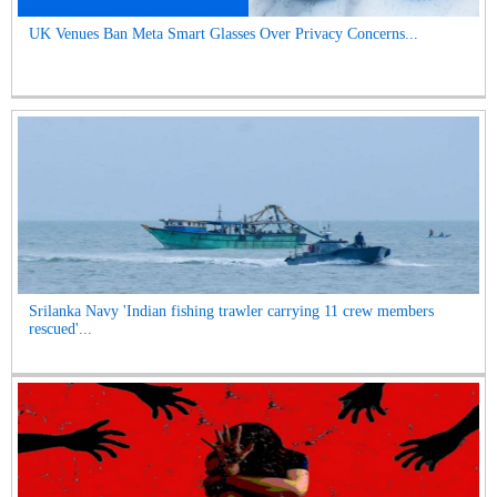
UK Venues Ban Meta Smart Glasses Over Privacy Concerns...
Srilanka Navy 'Indian fishing trawler carrying 11 crew members
rescued'...