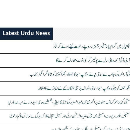
Latest Urdu News
جگتیال میں گرام پالنا آفیسر 5 ہزار روپے رشوت لیتے ہوئے گرفتار
آر بی آئی آئندہ مالی سال سے پولیمر کرنسی نوٹ متعارف کرائے گا
ٹی آر ایس کی جانب سے سماجی نیائے سنکلپ سبھا کا انعقاد، کلواکنٹلہ کویتا کا فکر انگیز خطاب
کلواکنٹلہ کویتا کی سنکلپ سبھا، سماجی انصاف پر مبنی تلنگانہ کے نئے ایجنڈے کا اعلان
مشی گن ڈیموکریٹک سینیٹ پرائمری میں عبدالسعید کی بڑی کامیابی، فلسطین حامی امیدوار نے میدان مار لیا
سنبھل تشدد رپورٹ اسمبلی میں پیش، ضیاء الرحمٰن برق اور سہیل اقبال کا ذکر، یوگی نے سازش کا کیا دعویٰ