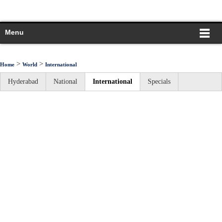
Menu
>
>
Home
World
International
Hyderabad
National
International
Specials