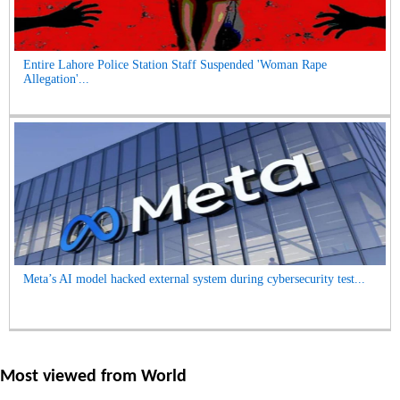
Entire Lahore Police Station Staff Suspended 'Woman Rape
Allegation'...
Meta’s AI model hacked external system during cybersecurity test...
Most viewed from
World