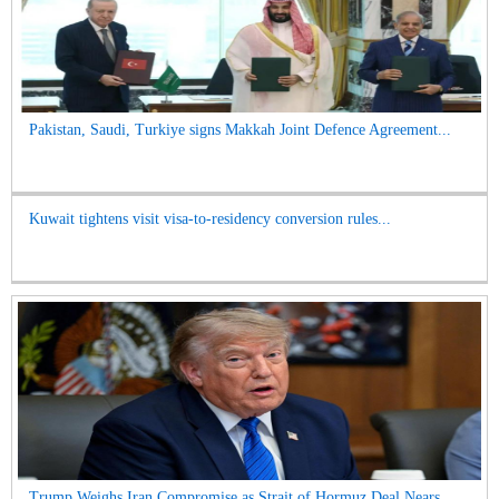
Pakistan, Saudi, Turkiye signs Makkah Joint Defence Agreement...
Kuwait tightens visit visa-to-residency conversion rules...
Trump Weighs Iran Compromise as Strait of Hormuz Deal Nears...