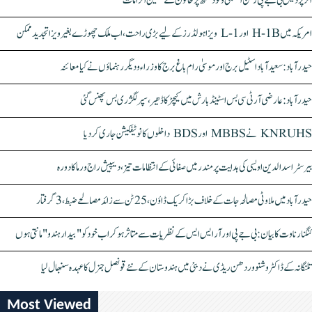
اتر پردیش بی جے پی رکن اسمبلی ونود سنگھ پر خاتون کے سنگین الزامات
امریکہ میں H-1B اور L-1 ویزا ہولڈرز کے لیے بڑی راحت، اب ملک چھوڑے بغیر ویزا تجدید ممکن
حیدرآباد: سعیدآباد اسٹیل برج اور موسیٰ رام باغ برج کا وزراء و دیگر رہنماؤں نے کیا معائنہ
حیدرآباد: عارضی آر ٹی سی بس اسٹینڈ بارش میں کیچڑ کا ڈھیر، سپر لگژری بس پھنس گئی
KNRUHS نے MBBS اور BDS داخلوں کا نوٹیفکیشن جاری کر دیا
بیرسٹر اسدالدین اویسی کی ہدایت پر مندر میں صفائی کے انتظامات تیز، دیپیش راج ورما کا دورہ
حیدرآباد میں ملاوٹی مصالحہ جات کے خلاف بڑا کریک ڈاؤن، 25 ٹن سے زائد مصالحے ضبط، 3 گرفتار
کنگنا رناوت کا بیان: بی جے پی اور آر ایس ایس کے نظریات سے متاثر ہو کر اب خود کو "بیدار ہندو" مانتی ہوں
تلنگانہ کے ڈاکٹر وشنو وردھن ریڈی نے دبئی میں ہندوستان کے نئے قونصل جنرل کا عہدہ سنبھال لیا
Most Viewed