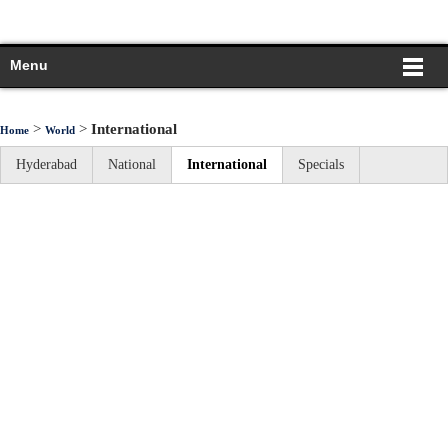
Menu
>
>
International
Home
World
Hyderabad
National
International
Specials