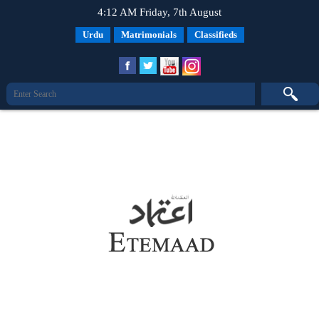
4:12 AM Friday, 7th August
Urdu
Matrimonials
Classifieds