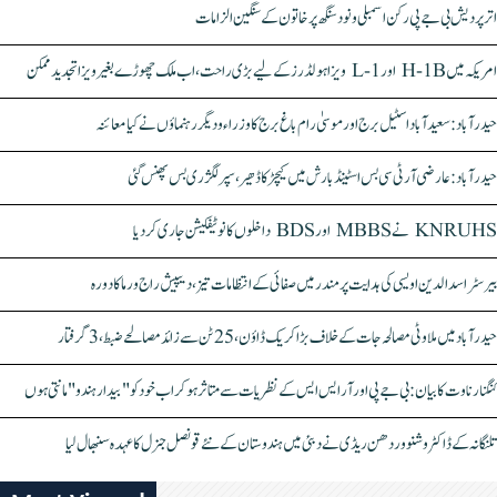
اتر پردیش بی جے پی رکن اسمبلی ونود سنگھ پر خاتون کے سنگین الزامات
امریکہ میں H-1B اور L-1 ویزا ہولڈرز کے لیے بڑی راحت، اب ملک چھوڑے بغیر ویزا تجدید ممکن
حیدرآباد: سعیدآباد اسٹیل برج اور موسیٰ رام باغ برج کا وزراء و دیگر رہنماؤں نے کیا معائنہ
حیدرآباد: عارضی آر ٹی سی بس اسٹینڈ بارش میں کیچڑ کا ڈھیر، سپر لگژری بس پھنس گئی
KNRUHS نے MBBS اور BDS داخلوں کا نوٹیفکیشن جاری کر دیا
بیرسٹر اسدالدین اویسی کی ہدایت پر مندر میں صفائی کے انتظامات تیز، دیپیش راج ورما کا دورہ
حیدرآباد میں ملاوٹی مصالحہ جات کے خلاف بڑا کریک ڈاؤن، 25 ٹن سے زائد مصالحے ضبط، 3 گرفتار
کنگنا رناوت کا بیان: بی جے پی اور آر ایس ایس کے نظریات سے متاثر ہو کر اب خود کو "بیدار ہندو" مانتی ہوں
تلنگانہ کے ڈاکٹر وشنو وردھن ریڈی نے دبئی میں ہندوستان کے نئے قونصل جنرل کا عہدہ سنبھال لیا