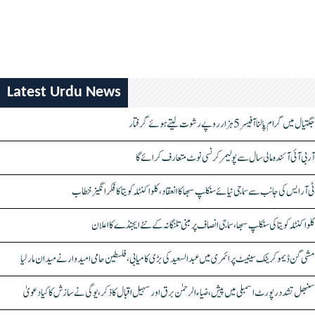
Latest Urdu News
جگتیال میں گرام پالنا آفیسر 5 ہزار روپے رشوت لیتے ہوئے گرفتار
آر بی آئی آئندہ مالی سال سے پولیمر کرنسی نوٹ متعارف کرائے گا
ٹی آر ایس کی جانب سے سماجی نیائے سنکلپ سبھا کا انعقاد، کلواکنٹلہ کویتا کا فکر انگیز خطاب
کلواکنٹلہ کویتا کی سنکلپ سبھا، سماجی انصاف پر مبنی تلنگانہ کے نئے ایجنڈے کا اعلان
مشی گن ڈیموکریٹک سینیٹ پرائمری میں عبدالسعید کی بڑی کامیابی، فلسطین حامی امیدوار نے میدان مار لیا
سنبھل تشدد رپورٹ اسمبلی میں پیش، ضیاء الرحمٰن برق اور سہیل اقبال کا ذکر، یوگی نے سازش کا کیا دعویٰ