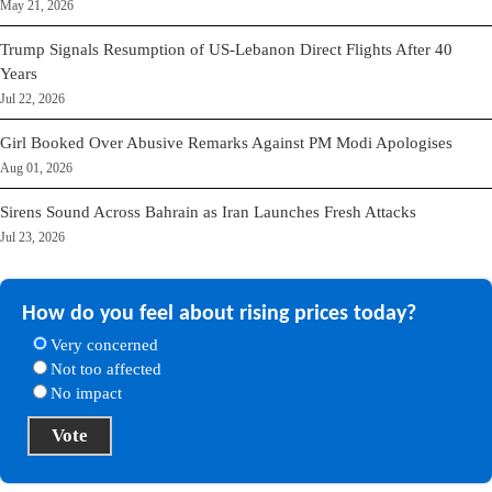
May 21, 2026
Trump Signals Resumption of US-Lebanon Direct Flights After 40
Years
Jul 22, 2026
Girl Booked Over Abusive Remarks Against PM Modi Apologises
Aug 01, 2026
Sirens Sound Across Bahrain as Iran Launches Fresh Attacks
Jul 23, 2026
How do you feel about rising prices today?
Very concerned
Not too affected
No impact