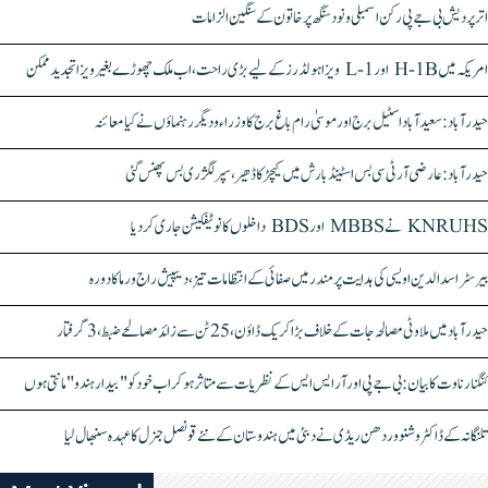
اتر پردیش بی جے پی رکن اسمبلی ونود سنگھ پر خاتون کے سنگین الزامات
امریکہ میں H-1B اور L-1 ویزا ہولڈرز کے لیے بڑی راحت، اب ملک چھوڑے بغیر ویزا تجدید ممکن
حیدرآباد: سعیدآباد اسٹیل برج اور موسیٰ رام باغ برج کا وزراء و دیگر رہنماؤں نے کیا معائنہ
حیدرآباد: عارضی آر ٹی سی بس اسٹینڈ بارش میں کیچڑ کا ڈھیر، سپر لگژری بس پھنس گئی
KNRUHS نے MBBS اور BDS داخلوں کا نوٹیفکیشن جاری کر دیا
بیرسٹر اسدالدین اویسی کی ہدایت پر مندر میں صفائی کے انتظامات تیز، دیپیش راج ورما کا دورہ
حیدرآباد میں ملاوٹی مصالحہ جات کے خلاف بڑا کریک ڈاؤن، 25 ٹن سے زائد مصالحے ضبط، 3 گرفتار
کنگنا رناوت کا بیان: بی جے پی اور آر ایس ایس کے نظریات سے متاثر ہو کر اب خود کو "بیدار ہندو" مانتی ہوں
تلنگانہ کے ڈاکٹر وشنو وردھن ریڈی نے دبئی میں ہندوستان کے نئے قونصل جنرل کا عہدہ سنبھال لیا