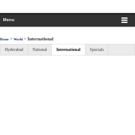
Menu
>
>
International
Home
World
Hyderabad
National
International
Specials