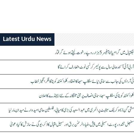
Latest Urdu News
جگتیال میں گرام پالنا آفیسر 5 ہزار روپے رشوت لیتے ہوئے گرفتار
آر بی آئی آئندہ مالی سال سے پولیمر کرنسی نوٹ متعارف کرائے گا
ٹی آر ایس کی جانب سے سماجی نیائے سنکلپ سبھا کا انعقاد، کلواکنٹلہ کویتا کا فکر انگیز خطاب
کلواکنٹلہ کویتا کی سنکلپ سبھا، سماجی انصاف پر مبنی تلنگانہ کے نئے ایجنڈے کا اعلان
مشی گن ڈیموکریٹک سینیٹ پرائمری میں عبدالسعید کی بڑی کامیابی، فلسطین حامی امیدوار نے میدان مار لیا
سنبھل تشدد رپورٹ اسمبلی میں پیش، ضیاء الرحمٰن برق اور سہیل اقبال کا ذکر، یوگی نے سازش کا کیا دعویٰ