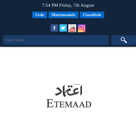
7:54 PM Friday, 7th August
Urdu
Matrimonials
Classifieds