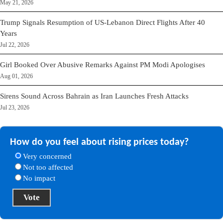
May 21, 2026
Trump Signals Resumption of US-Lebanon Direct Flights After 40
Years
Jul 22, 2026
Girl Booked Over Abusive Remarks Against PM Modi Apologises
Aug 01, 2026
Sirens Sound Across Bahrain as Iran Launches Fresh Attacks
Jul 23, 2026
How do you feel about rising prices today?
Very concerned
Not too affected
No impact