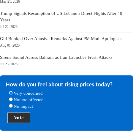
May 21, 2026
Trump Signals Resumption of US-Lebanon Direct Flights After 40
Years
Jul 22, 2026
Girl Booked Over Abusive Remarks Against PM Modi Apologises
Aug 01, 2026
Sirens Sound Across Bahrain as Iran Launches Fresh Attacks
Jul 23, 2026
How do you feel about rising prices today?
Very concerned
Not too affected
No impact