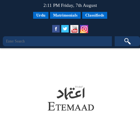
2:11 PM Friday, 7th August
Urdu
Matrimonials
Classifieds