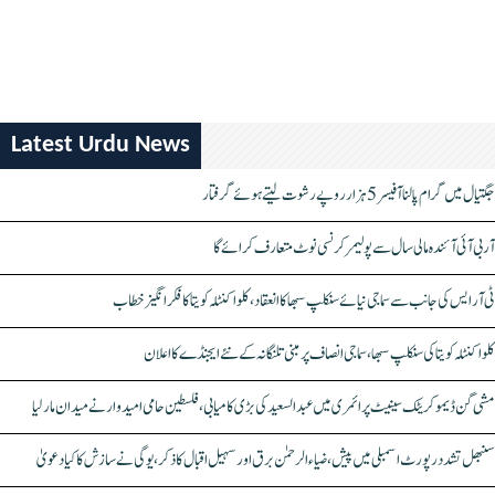
Latest Urdu News
جگتیال میں گرام پالنا آفیسر 5 ہزار روپے رشوت لیتے ہوئے گرفتار
آر بی آئی آئندہ مالی سال سے پولیمر کرنسی نوٹ متعارف کرائے گا
ٹی آر ایس کی جانب سے سماجی نیائے سنکلپ سبھا کا انعقاد، کلواکنٹلہ کویتا کا فکر انگیز خطاب
کلواکنٹلہ کویتا کی سنکلپ سبھا، سماجی انصاف پر مبنی تلنگانہ کے نئے ایجنڈے کا اعلان
مشی گن ڈیموکریٹک سینیٹ پرائمری میں عبدالسعید کی بڑی کامیابی، فلسطین حامی امیدوار نے میدان مار لیا
سنبھل تشدد رپورٹ اسمبلی میں پیش، ضیاء الرحمٰن برق اور سہیل اقبال کا ذکر، یوگی نے سازش کا کیا دعویٰ