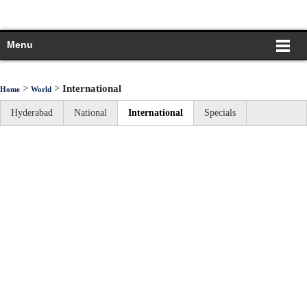
Menu
>
>
International
Home
World
Hyderabad
National
International
Specials