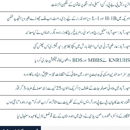
اتر پردیش بی جے پی رکن اسمبلی ونود سنگھ پر خاتون کے سنگین الزامات
امریکہ میں H-1B اور L-1 ویزا ہولڈرز کے لیے بڑی راحت، اب ملک چھوڑے بغیر ویزا تجدید ممکن
حیدرآباد: سعیدآباد اسٹیل برج اور موسیٰ رام باغ برج کا وزراء و دیگر رہنماؤں نے کیا معائنہ
حیدرآباد: عارضی آر ٹی سی بس اسٹینڈ بارش میں کیچڑ کا ڈھیر، سپر لگژری بس پھنس گئی
KNRUHS نے MBBS اور BDS داخلوں کا نوٹیفکیشن جاری کر دیا
بیرسٹر اسدالدین اویسی کی ہدایت پر مندر میں صفائی کے انتظامات تیز، دیپیش راج ورما کا دورہ
حیدرآباد میں ملاوٹی مصالحہ جات کے خلاف بڑا کریک ڈاؤن، 25 ٹن سے زائد مصالحے ضبط، 3 گرفتار
کنگنا رناوت کا بیان: بی جے پی اور آر ایس ایس کے نظریات سے متاثر ہو کر اب خود کو "بیدار ہندو" مانتی ہوں
تلنگانہ کے ڈاکٹر وشنو وردھن ریڈی نے دبئی میں ہندوستان کے نئے قونصل جنرل کا عہدہ سنبھال لیا