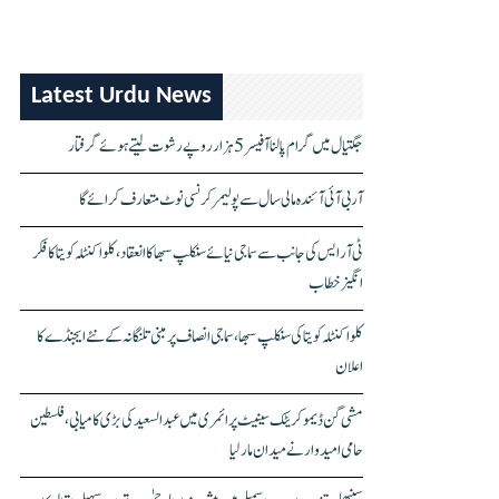
Latest Urdu News
جگتیال میں گرام پالنا آفیسر 5 ہزار روپے رشوت لیتے ہوئے گرفتار
آر بی آئی آئندہ مالی سال سے پولیمر کرنسی نوٹ متعارف کرائے گا
ٹی آر ایس کی جانب سے سماجی نیائے سنکلپ سبھا کا انعقاد، کلواکنٹلہ کویتا کا فکر
انگیز خطاب
کلواکنٹلہ کویتا کی سنکلپ سبھا، سماجی انصاف پر مبنی تلنگانہ کے نئے ایجنڈے کا
اعلان
مشی گن ڈیموکریٹک سینیٹ پرائمری میں عبدالسعید کی بڑی کامیابی، فلسطین
حامی امیدوار نے میدان مار لیا