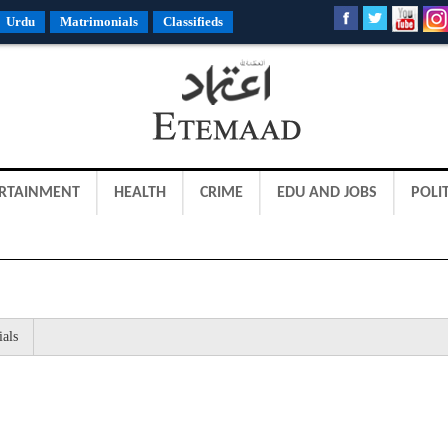
Urdu
Matrimonials
Classifieds
RTAINMENT
HEALTH
CRIME
EDU AND JOBS
POLIT
ials