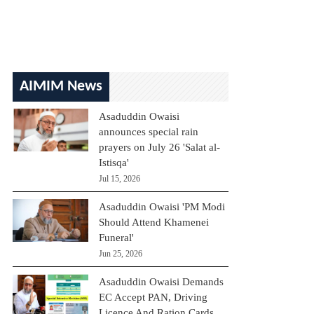
AIMIM News
Asaduddin Owaisi
announces special rain
prayers on July 26 'Salat al-
Istisqa'
Jul 15, 2026
Asaduddin Owaisi 'PM Modi
Should Attend Khamenei
Funeral'
Jun 25, 2026
Asaduddin Owaisi Demands
EC Accept PAN, Driving
Licence And Ration Cards