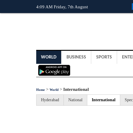
4:09 AM Friday, 7th August
WORLD
BUSINESS
SPORTS
ENTE
>
>
International
Home
World
Hyderabad
National
International
Spec