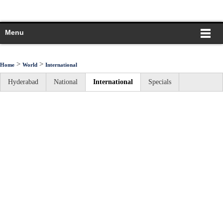
Menu
>
>
Home
World
International
Hyderabad
National
International
Specials