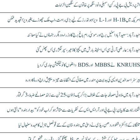
اتر پردیش بی جے پی رکن اسمبلی ونود سنگھ پر خاتون کے سنگین الزامات
امریکہ میں H-1B اور L-1 ویزا ہولڈرز کے لیے بڑی راحت، اب ملک چھوڑے بغیر ویزا تجدید ممکن
حیدرآباد: سعیدآباد اسٹیل برج اور موسیٰ رام باغ برج کا وزراء و دیگر رہنماؤں نے کیا معائنہ
حیدرآباد: عارضی آر ٹی سی بس اسٹینڈ بارش میں کیچڑ کا ڈھیر، سپر لگژری بس پھنس گئی
KNRUHS نے MBBS اور BDS داخلوں کا نوٹیفکیشن جاری کر دیا
بیرسٹر اسدالدین اویسی کی ہدایت پر مندر میں صفائی کے انتظامات تیز، دیپیش راج ورما کا دورہ
حیدرآباد میں ملاوٹی مصالحہ جات کے خلاف بڑا کریک ڈاؤن، 25 ٹن سے زائد مصالحے ضبط، 3 گرفتار
کنگنا رناوت کا بیان: بی جے پی اور آر ایس ایس کے نظریات سے متاثر ہو کر اب خود کو "بیدار ہندو" مانتی ہوں
تلنگانہ کے ڈاکٹر وشنو وردھن ریڈی نے دبئی میں ہندوستان کے نئے قونصل جنرل کا عہدہ سنبھال لیا