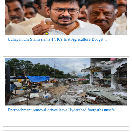
Udhayanidhi Stalin slams TVK’s first Agriculture Budget...
Encroachment removal drives leave Hyderabad footpaths unsafe ...