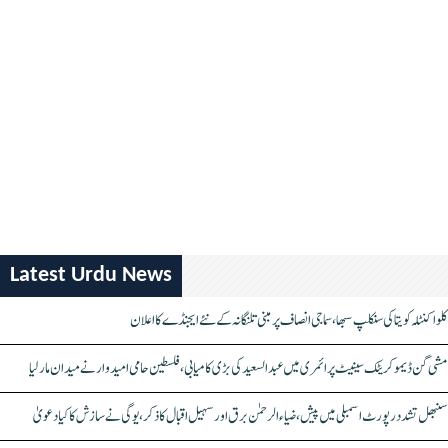
Latest Urdu News
کلواکنٹلہ کویتا کی سنکلپ سبھا، سماجی انصاف پر مبنی تلنگانہ کے نئے ایجنڈے کا اعلان
مشی گن ڈیموکریٹک سینیٹ پرائمری میں عبدالسعید کی بڑی کامیابی، فلسطین حامی امیدوار نے میدان مار لیا
سنبھل تشدد رپورٹ اسمبلی میں پیش، ضیاء الرحمٰن برق اور سہیل اقبال کا ذکر، یوگی نے سازش کا کیا دعویٰ