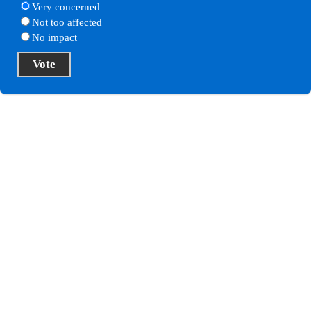
Very concerned
Not too affected
No impact