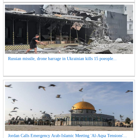
Russian missile, drone barrage in Ukrainian kills 15 poeople...
Jordan Calls Emergency Arab-Islamic Meeting 'Al-Aqsa Tensions'...