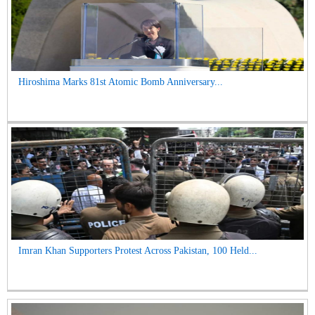
Hiroshima Marks 81st Atomic Bomb Anniversary...
Imran Khan Supporters Protest Across Pakistan, 100 Held...