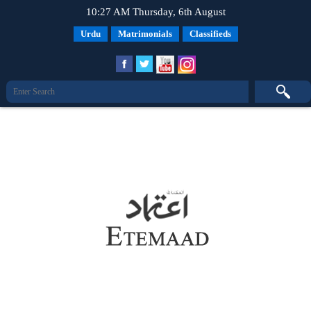
10:27 AM Thursday, 6th August
Urdu
Matrimonials
Classifieds