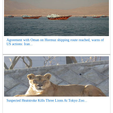
Agreement with Oman on Hormuz shipping route reached, warns of
US actions: Iran...
Suspected Heatstroke Kills Three Lions At Tokyo Zoo...