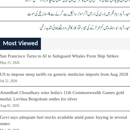
دہلی میں پپو یادو پر حملے کی کوشش، پریس کانفرنس میں چپل پھینکی گئی، چاقو بردار شخص گرفتار
حیدرآباد: بالا نگر میں لاری کی زد میں آکر موٹرسائیکل سے گرنے سے 4 سالہ بچی کی موت
حیدرآباد: بورابنڈہ میں کم عمر لڑکے کی تیز رفتار کار کا قہر، دو سگے بھائی شدید زخمی
Most Viewed
San Francisco Turns to AI to Safeguard Whales From Ship Strikes
May 21, 2026
US to impose steep tariffs on generic medicine imports from Aug 2028
Jul 22, 2026
Arundhati Choudhary wins India's 11th Commonwealth Games gold
medal, Lovlina Borgohain settles for silver
Aug 02, 2026
Govt says adequate fuel stocks available amid panic buying in several
states