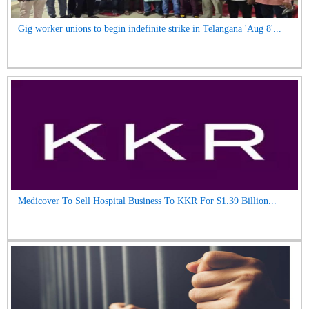
Gig worker unions to begin indefinite strike in Telangana 'Aug 8'...
Medicover To Sell Hospital Business To KKR For $1.39 Billion...