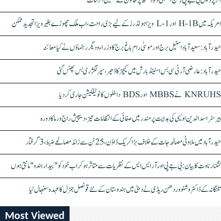
اتر پردیش بی جے پی رکن اسمبلی ونود سنگھ پر خاتون کے سنگین الزامات
امریکہ میں H-1B اور L-1 ویزا ہولڈرز کے لیے بڑی راحت، اب ملک چھوڑے بغیر ویزا تجدید ممکن
حیدرآباد: سعیدآباد اسٹیل برج اور موسیٰ رام باغ برج کا وزراء و دیگر رہنماؤں نے کیا معائنہ
حیدرآباد: عارضی آر ٹی سی بس اسٹینڈ بارش میں کیچڑ کا ڈھیر، سپر لگژری بس پھنس گئی
KNRUHS نے MBBS اور BDS داخلوں کا نوٹیفکیشن جاری کر دیا
بیرسٹر اسدالدین اویسی کی ہدایت پر مندر میں صفائی کے انتظامات تیز، دیپیش راج ورما کا دورہ
حیدرآباد میں ملاوٹی مصالحہ جات کے خلاف بڑا کریک ڈاؤن، 25 ٹن سے زائد مصالحے ضبط، 3 گرفتار
کنگنا رناوت کا بیان: بی جے پی اور آر ایس ایس کے نظریات سے متاثر ہو کر اب خود کو "بیدار ہندو" مانتی ہوں
تلنگانہ کے ڈاکٹر وشنو وردھن ریڈی نے دبئی میں ہندوستان کے نئے قونصل جنرل کا عہدہ سنبھال لیا
Most Viewed