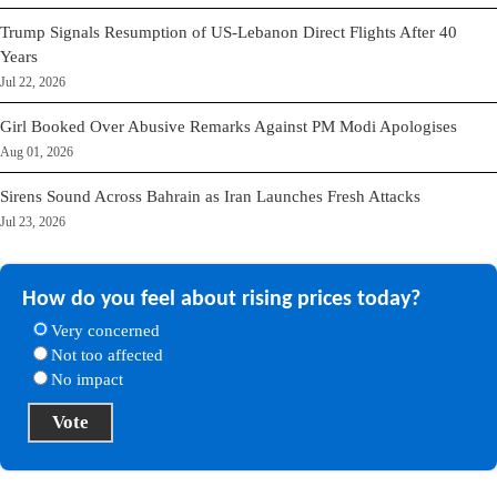
Trump Signals Resumption of US-Lebanon Direct Flights After 40
Years
Jul 22, 2026
Girl Booked Over Abusive Remarks Against PM Modi Apologises
Aug 01, 2026
Sirens Sound Across Bahrain as Iran Launches Fresh Attacks
Jul 23, 2026
How do you feel about rising prices today?
Very concerned
Not too affected
No impact