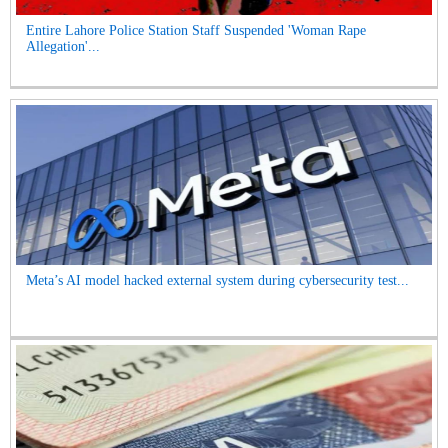
Entire Lahore Police Station Staff Suspended 'Woman Rape
Allegation'...
Meta’s AI model hacked external system during cybersecurity test...