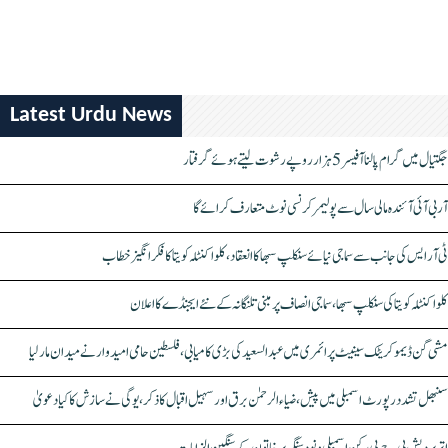
Latest Urdu News
جگتیال میں گرام پالنا آفیسر 5 ہزار روپے رشوت لیتے ہوئے گرفتار
آر بی آئی آئندہ مالی سال سے پولیمر کرنسی نوٹ متعارف کرائے گا
ٹی آر ایس کی جانب سے سماجی نیائے سنکلپ سبھا کا انعقاد، کلواکنٹلہ کویتا کا فکر انگیز خطاب
کلواکنٹلہ کویتا کی سنکلپ سبھا، سماجی انصاف پر مبنی تلنگانہ کے نئے ایجنڈے کا اعلان
مشی گن ڈیموکریٹک سینیٹ پرائمری میں عبدالسعید کی بڑی کامیابی، فلسطین حامی امیدوار نے میدان مار لیا
سنبھل تشدد رپورٹ اسمبلی میں پیش، ضیاء الرحمٰن برق اور سہیل اقبال کا ذکر، یوگی نے سازش کا کیا دعویٰ