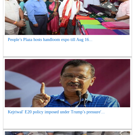
People’s Plaza hosts handloom expo till Aug 16...
Kejriwal' E20 policy imposed under Trump’s pressure'...