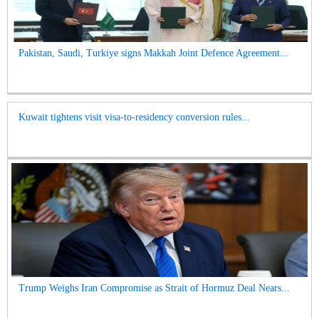
Pakistan, Saudi, Turkiye signs Makkah Joint Defence Agreement...
Kuwait tightens visit visa-to-residency conversion rules...
Trump Weighs Iran Compromise as Strait of Hormuz Deal Nears...