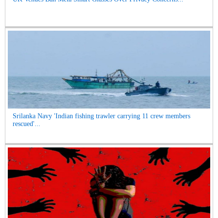
Srilanka Navy 'Indian fishing trawler carrying 11 crew members
rescued'...