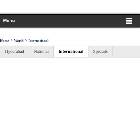
Menu
>
>
Home
World
International
Hyderabad
National
International
Specials