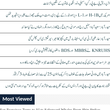
اتر پردیش بی جے پی رکن اسمبلی ونود سنگھ پر خاتون کے سنگین الزامات
امریکہ میں H-1B اور L-1 ویزا ہولڈرز کے لیے بڑی راحت، اب ملک چھوڑے بغیر ویزا تجدید ممکن
حیدرآباد: سعیدآباد اسٹیل برج اور موسیٰ رام باغ برج کا وزراء و دیگر رہنماؤں نے کیا معائنہ
حیدرآباد: عارضی آر ٹی سی بس اسٹینڈ بارش میں کیچڑ کا ڈھیر، سپر لگژری بس پھنس گئی
KNRUHS نے MBBS اور BDS داخلوں کا نوٹیفکیشن جاری کر دیا
بیرسٹر اسدالدین اویسی کی ہدایت پر مندر میں صفائی کے انتظامات تیز، دیپیش راج ورما کا دورہ
حیدرآباد میں ملاوٹی مصالحہ جات کے خلاف بڑا کریک ڈاؤن، 25 ٹن سے زائد مصالحے ضبط، 3 گرفتار
کنگنا رناوت کا بیان: بی جے پی اور آر ایس ایس کے نظریات سے متاثر ہو کر اب خود کو "بیدار ہندو" مانتی ہوں
Most Viewed
San Francisco Turns to AI to Safeguard Whales From Ship Strikes