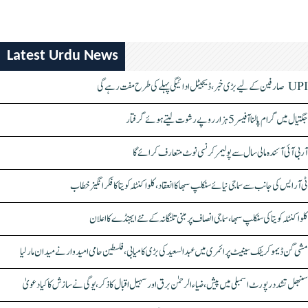
Latest Urdu News
UPI صارفین کے لیے بڑی خبر، ڈیجیٹل ادائیگی پہلے کی طرح مفت رہے گی
جگتیال میں گرام پالنا آفیسر 5 ہزار روپے رشوت لیتے ہوئے گرفتار
آر بی آئی آئندہ مالی سال سے پولیمر کرنسی نوٹ متعارف کرائے گا
ٹی آر ایس کی جانب سے سماجی نیائے سنکلپ سبھا کا انعقاد، کلواکنٹلہ کویتا کا فکر انگیز خطاب
کلواکنٹلہ کویتا کی سنکلپ سبھا، سماجی انصاف پر مبنی تلنگانہ کے نئے ایجنڈے کا اعلان
مشی گن ڈیموکریٹک سینیٹ پرائمری میں عبدالسعید کی بڑی کامیابی، فلسطین حامی امیدوار نے میدان مار لیا
سنبھل تشدد رپورٹ اسمبلی میں پیش، ضیاء الرحمٰن برق اور سہیل اقبال کا ذکر، یوگی نے سازش کا کیا دعویٰ