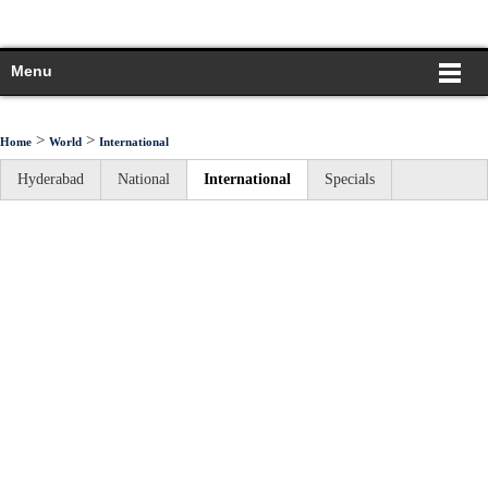
Menu
>
>
Home
World
International
Hyderabad
National
International
Specials