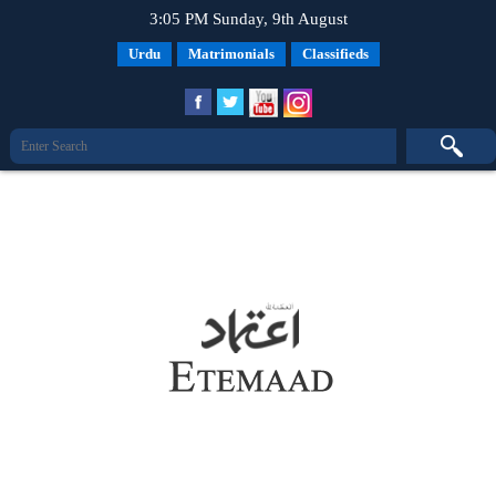
3:05 PM Sunday, 9th August
Urdu
Matrimonials
Classifieds