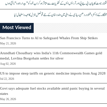
کنگنا رناوت کا بیان: بی جے پی اور آر ایس ایس کے نظریات سے متاثر ہو کر اب خود کو "بیدار ہندو" مانتی ہوں
تلنگانہ کے ڈاکٹر وشنو وردھن ریڈی نے دبئی میں ہندوستان کے نئے قونصل جنرل کا عہدہ سنبھال لیا
Most Viewed
San Francisco Turns to AI to Safeguard Whales From Ship Strikes
May 21, 2026
Arundhati Choudhary wins India's 11th Commonwealth Games gold
medal, Lovlina Borgohain settles for silver
Aug 02, 2026
US to impose steep tariffs on generic medicine imports from Aug 2028
Jul 22, 2026
Govt says adequate fuel stocks available amid panic buying in several
states
May 26, 2026