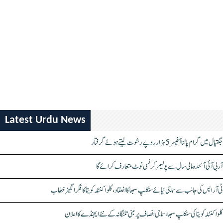
Latest Urdu News
جگتیال میں گرام پالنا آفیسر 5 ہزار روپے رشوت لیتے ہوئے گرفتار
آر بی آئی آئندہ مالی سال سے پولیمر کرنسی نوٹ متعارف کرائے گا
ٹی آر ایس کی جانب سے سماجی نیائے سنکلپ سبھا کا انعقاد، کلواکنٹلہ کویتا کا فکر انگیز خطاب
کلواکنٹلہ کویتا کی سنکلپ سبھا، سماجی انصاف پر مبنی تلنگانہ کے نئے ایجنڈے کا اعلان