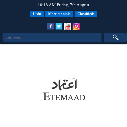
10:18 AM Friday, 7th August
Urdu
Matrimonials
Classifieds