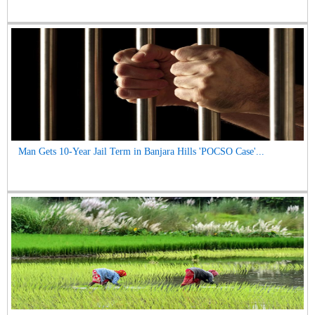
Man Gets 10-Year Jail Term in Banjara Hills 'POCSO Case'...