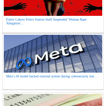
Entire Lahore Police Station Staff Suspended 'Woman Rape
Allegation'...
Meta’s AI model hacked external system during cybersecurity test...