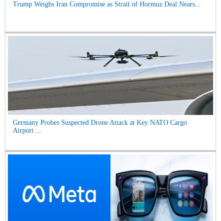
Trump Weighs Iran Compromise as Strait of Hormuz Deal Nears...
Germany Probes Suspected Drone Attack at Key NATO Cargo
Airport ...