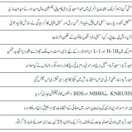
مشی گن ڈیموکریٹک سینیٹ پرائمری میں عبدالسعید کی بڑی کامیابی، فلسطین حامی امیدوار نے میدان مار لیا
سنبھل تشدد رپورٹ اسمبلی میں پیش، ضیاء الرحمٰن برق اور سہیل اقبال کا ذکر، یوگی نے سازش کا کیا دعویٰ
اتر پردیش بی جے پی رکن اسمبلی ونود سنگھ پر خاتون کے سنگین الزامات
امریکہ میں H-1B اور L-1 ویزا ہولڈرز کے لیے بڑی راحت، اب ملک چھوڑے بغیر ویزا تجدید ممکن
حیدرآباد: سعیدآباد اسٹیل برج اور موسیٰ رام باغ برج کا وزراء و دیگر رہنماؤں نے کیا معائنہ
حیدرآباد: عارضی آر ٹی سی بس اسٹینڈ بارش میں کیچڑ کا ڈھیر، سپر لگژری بس پھنس گئی
KNRUHS نے MBBS اور BDS داخلوں کا نوٹیفکیشن جاری کر دیا
بیرسٹر اسدالدین اویسی کی ہدایت پر مندر میں صفائی کے انتظامات تیز، دیپیش راج ورما کا دورہ
حیدرآباد میں ملاوٹی مصالحہ جات کے خلاف بڑا کریک ڈاؤن، 25 ٹن سے زائد مصالحے ضبط، 3 گرفتار