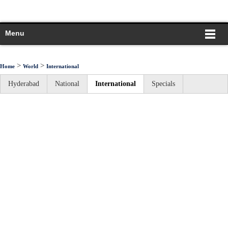
Menu
>
>
Home
World
International
Hyderabad
National
International
Specials