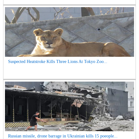
Suspected Heatstroke Kills Three Lions At Tokyo Zoo...
Russian missile, drone barrage in Ukrainian kills 15 poeople...