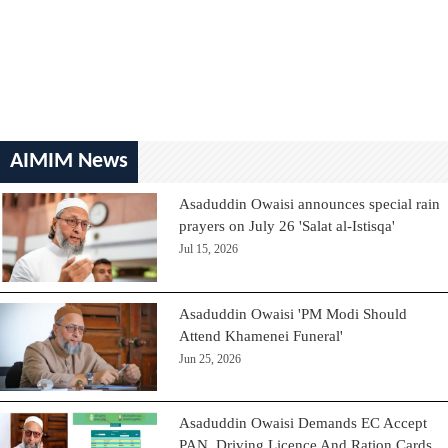
AIMIM News
Asaduddin Owaisi announces special rain
prayers on July 26 'Salat al-Istisqa'
Jul 15, 2026
Asaduddin Owaisi 'PM Modi Should
Attend Khamenei Funeral'
Jun 25, 2026
Asaduddin Owaisi Demands EC Accept
PAN, Driving Licence And Ration Cards