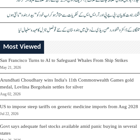
حیدرآباد میں ملاوٹی مصالحہ جات کے خلاف بڑا کریک ڈاؤن، 25 ٹن سے زائد مصالحے ضبط، 3 گرفتار
کنگنا رناوت کا بیان: بی جے پی اور آر ایس ایس کے نظریات سے متاثر ہو کر اب خود کو "بیدار ہندو" مانتی ہوں
تلنگانہ کے ڈاکٹر وشنو وردھن ریڈی نے دبئی میں ہندوستان کے نئے قونصل جنرل کا عہدہ سنبھال لیا
Most Viewed
San Francisco Turns to AI to Safeguard Whales From Ship Strikes
May 21, 2026
Arundhati Choudhary wins India's 11th Commonwealth Games gold
medal, Lovlina Borgohain settles for silver
Aug 02, 2026
US to impose steep tariffs on generic medicine imports from Aug 2028
Jul 22, 2026
Govt says adequate fuel stocks available amid panic buying in several
states