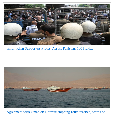
Imran Khan Supporters Protest Across Pakistan, 100 Held...
Agreement with Oman on Hormuz shipping route reached, warns of