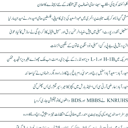
کلواکنٹلہ کویتا کی سنکلپ سبھا، سماجی انصاف پر مبنی تلنگانہ کے نئے ایجنڈے کا اعلان
مشی گن ڈیموکریٹک سینیٹ پرائمری میں عبدالسعید کی بڑی کامیابی، فلسطین حامی امیدوار نے میدان مار لیا
سنبھل تشدد رپورٹ اسمبلی میں پیش، ضیاء الرحمٰن برق اور سہیل اقبال کا ذکر، یوگی نے سازش کا کیا دعویٰ
اتر پردیش بی جے پی رکن اسمبلی ونود سنگھ پر خاتون کے سنگین الزامات
امریکہ میں H-1B اور L-1 ویزا ہولڈرز کے لیے بڑی راحت، اب ملک چھوڑے بغیر ویزا تجدید ممکن
حیدرآباد: سعیدآباد اسٹیل برج اور موسیٰ رام باغ برج کا وزراء و دیگر رہنماؤں نے کیا معائنہ
حیدرآباد: عارضی آر ٹی سی بس اسٹینڈ بارش میں کیچڑ کا ڈھیر، سپر لگژری بس پھنس گئی
KNRUHS نے MBBS اور BDS داخلوں کا نوٹیفکیشن جاری کر دیا
بیرسٹر اسدالدین اویسی کی ہدایت پر مندر میں صفائی کے انتظامات تیز، دیپیش راج ورما کا دورہ