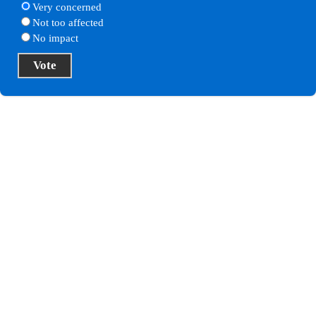
Very concerned
Not too affected
No impact