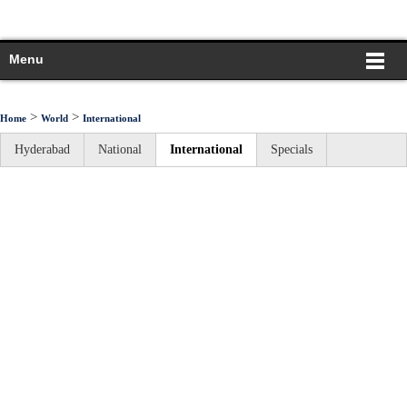
Menu
>
>
Home
World
International
Hyderabad
National
International
Specials