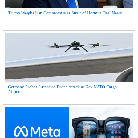
Trump Weighs Iran Compromise as Strait of Hormuz Deal Nears...
Germany Probes Suspected Drone Attack at Key NATO Cargo
Airport ...