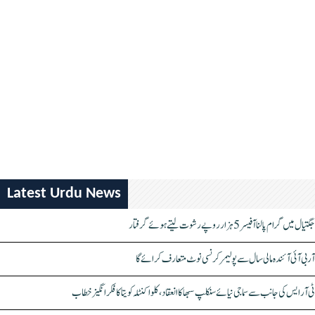
Latest Urdu News
جگتیال میں گرام پالنا آفیسر 5 ہزار روپے رشوت لیتے ہوئے گرفتار
آر بی آئی آئندہ مالی سال سے پولیمر کرنسی نوٹ متعارف کرائے گا
ٹی آر ایس کی جانب سے سماجی نیائے سنکلپ سبھا کا انعقاد، کلواکنٹلہ کویتا کا فکر انگیز خطاب