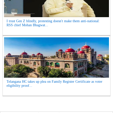
I trust Gen Z blindly, protesting doesn't make them anti-national:
RSS chief Mohan Bhagwat...
Telangana HC takes up plea on Family Register Certificate as voter
eligibility proof...