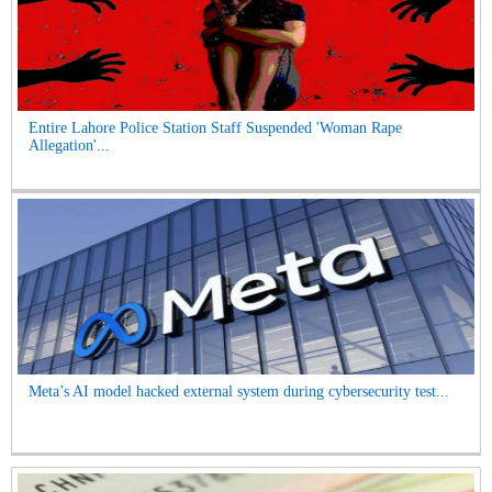
Entire Lahore Police Station Staff Suspended 'Woman Rape
Allegation'...
Meta’s AI model hacked external system during cybersecurity test...