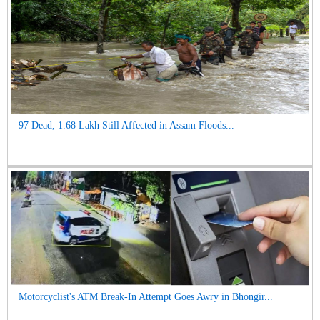
97 Dead, 1.68 Lakh Still Affected in Assam Floods...
Motorcyclist's ATM Break-In Attempt Goes Awry in Bhongir...