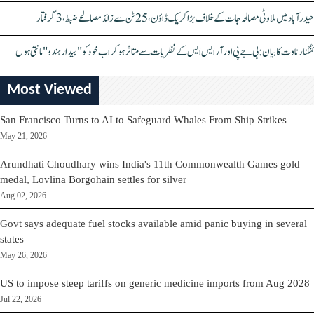
بیرسٹر اسدالدین اویسی کی ہدایت پر مندر میں صفائی کے انتظامات تیز، دیپیش راج ورما کا دورہ
حیدرآباد میں ملاوٹی مصالحہ جات کے خلاف بڑا کریک ڈاؤن، 25 ٹن سے زائد مصالحے ضبط، 3 گرفتار
کنگنا رناوت کا بیان: بی جے پی اور آر ایس ایس کے نظریات سے متاثر ہو کر اب خود کو "بیدار ہندو" مانتی ہوں
Most Viewed
San Francisco Turns to AI to Safeguard Whales From Ship Strikes
May 21, 2026
Arundhati Choudhary wins India's 11th Commonwealth Games gold
medal, Lovlina Borgohain settles for silver
Aug 02, 2026
Govt says adequate fuel stocks available amid panic buying in several
states
May 26, 2026
US to impose steep tariffs on generic medicine imports from Aug 2028