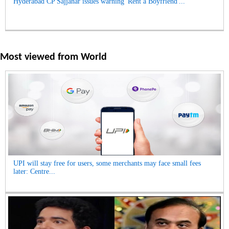
Hyderabad CP Sajjanar issues warning 'Rent a Boyfriend'...
Most viewed from
World
UPI will stay free for users, some merchants may face small fees
later: Centre...