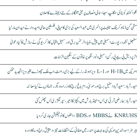
ٹی آر ایس کی جانب سے سماجی نیائے سنکلپ سبھا کا انعقاد، کلواکنٹلہ کویتا کا فکر انگیز خطاب
کلواکنٹلہ کویتا کی سنکلپ سبھا، سماجی انصاف پر مبنی تلنگانہ کے نئے ایجنڈے کا اعلان
مشی گن ڈیموکریٹک سینیٹ پرائمری میں عبدالسعید کی بڑی کامیابی، فلسطین حامی امیدوار نے میدان مار لیا
سنبھل تشدد رپورٹ اسمبلی میں پیش، ضیاء الرحمٰن برق اور سہیل اقبال کا ذکر، یوگی نے سازش کا کیا دعویٰ
اتر پردیش بی جے پی رکن اسمبلی ونود سنگھ پر خاتون کے سنگین الزامات
امریکہ میں H-1B اور L-1 ویزا ہولڈرز کے لیے بڑی راحت، اب ملک چھوڑے بغیر ویزا تجدید ممکن
حیدرآباد: سعیدآباد اسٹیل برج اور موسیٰ رام باغ برج کا وزراء و دیگر رہنماؤں نے کیا معائنہ
حیدرآباد: عارضی آر ٹی سی بس اسٹینڈ بارش میں کیچڑ کا ڈھیر، سپر لگژری بس پھنس گئی
KNRUHS نے MBBS اور BDS داخلوں کا نوٹیفکیشن جاری کر دیا