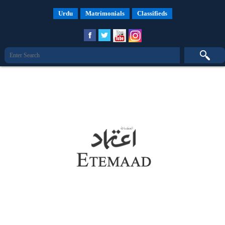
4:11 AM Sunday, 9th August
Urdu
Matrimonials
Classifieds