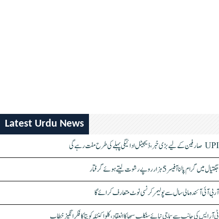
Latest Urdu News
UPI صارفین کے لیے بڑی خبر، ڈیجیٹل ادائیگی پہلے کی طرح مفت رہے گی
جگتیال میں گرام پالنا آفیسر 5 ہزار روپے رشوت لیتے ہوئے گرفتار
آر بی آئی آئندہ مالی سال سے پولیمر کرنسی نوٹ متعارف کرائے گا