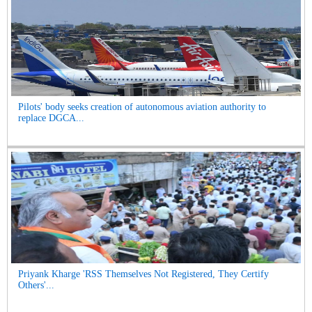
Pilots' body seeks creation of autonomous aviation authority to
replace DGCA...
Priyank Kharge 'RSS Themselves Not Registered, They Certify
Others'...