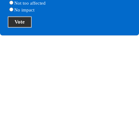
Very concerned
Not too affected
No impact