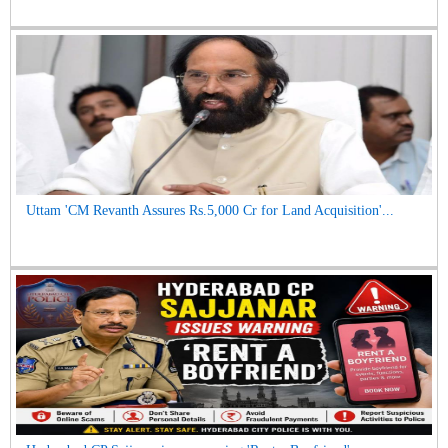
Potholes'...
Uttam 'CM Revanth Assures Rs.5,000 Cr for Land Acquisition'...