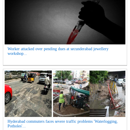
Worker attacked over pending dues at secunderabad jewellery
workshop...
Hyderabad commuters faces severe traffic problems 'Waterlogging,