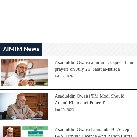
AIMIM News
Asaduddin Owaisi announces special rain
prayers on July 26 'Salat al-Istisqa'
Jul 15, 2026
Asaduddin Owaisi 'PM Modi Should
Attend Khamenei Funeral'
Jun 25, 2026
Asaduddin Owaisi Demands EC Accept
PAN, Driving Licence And Ration Cards