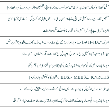
مشی گن ڈیموکریٹک سینیٹ پرائمری میں عبدالسعید کی بڑی کامیابی، فلسطین حامی امیدوار نے میدان مار لیا
سنبھل تشدد رپورٹ اسمبلی میں پیش، ضیاء الرحمٰن برق اور سہیل اقبال کا ذکر، یوگی نے سازش کا کیا دعویٰ
اتر پردیش بی جے پی رکن اسمبلی ونود سنگھ پر خاتون کے سنگین الزامات
امریکہ میں H-1B اور L-1 ویزا ہولڈرز کے لیے بڑی راحت، اب ملک چھوڑے بغیر ویزا تجدید ممکن
حیدرآباد: سعیدآباد اسٹیل برج اور موسیٰ رام باغ برج کا وزراء و دیگر رہنماؤں نے کیا معائنہ
حیدرآباد: عارضی آر ٹی سی بس اسٹینڈ بارش میں کیچڑ کا ڈھیر، سپر لگژری بس پھنس گئی
KNRUHS نے MBBS اور BDS داخلوں کا نوٹیفکیشن جاری کر دیا
بیرسٹر اسدالدین اویسی کی ہدایت پر مندر میں صفائی کے انتظامات تیز، دیپیش راج ورما کا دورہ
حیدرآباد میں ملاوٹی مصالحہ جات کے خلاف بڑا کریک ڈاؤن، 25 ٹن سے زائد مصالحے ضبط، 3 گرفتار