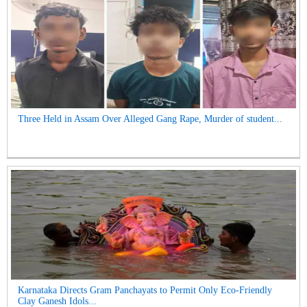
Three Held in Assam Over Alleged Gang Rape, Murder of student...
Karnataka Directs Gram Panchayats to Permit Only Eco-Friendly
Clay Ganesh Idols...