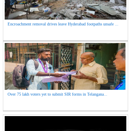
Encroachment removal drives leave Hyderabad footpaths unsafe ...
Over 75 lakh voters yet to submit SIR forms in Telangana...