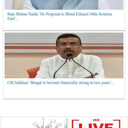
Ram Mohan Naidu 'No Proposal to Blend Ethanol With Aviation
Fuel'...
CM Adikhari 'Bengal to become financially strong in two years'...