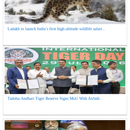
Ladakh to launch India’s first high-altitude wildlife safari...
Tadoba-Andhari Tiger Reserve Signs MoU With Airbnb...