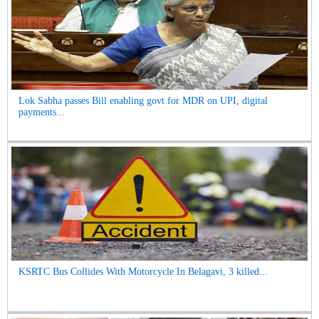
Lok Sabha passes Bill enabling govt for MDR on UPI, digital
payments...
KSRTC Bus Collides With Motorcycle In Belagavi, 3 killed...