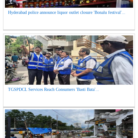
Hyderabad police announce liquor outlet closure 'Bonalu festival'...
TGSPDCL Services Reach Consumers 'Basti Bata'...