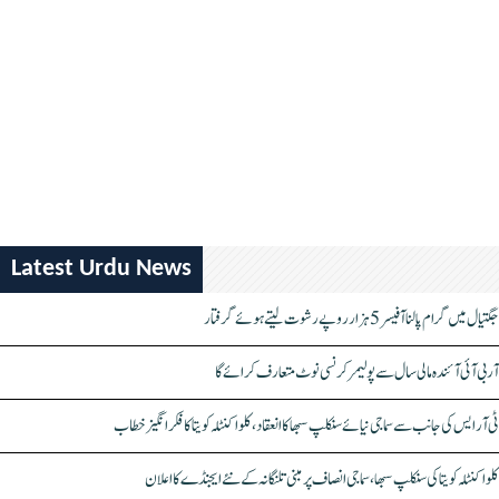
Latest Urdu News
جگتیال میں گرام پالنا آفیسر 5 ہزار روپے رشوت لیتے ہوئے گرفتار
آر بی آئی آئندہ مالی سال سے پولیمر کرنسی نوٹ متعارف کرائے گا
ٹی آر ایس کی جانب سے سماجی نیائے سنکلپ سبھا کا انعقاد، کلواکنٹلہ کویتا کا فکر انگیز خطاب
کلواکنٹلہ کویتا کی سنکلپ سبھا، سماجی انصاف پر مبنی تلنگانہ کے نئے ایجنڈے کا اعلان