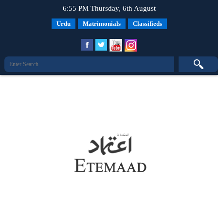
6:55 PM Thursday, 6th August
Urdu
Matrimonials
Classifieds