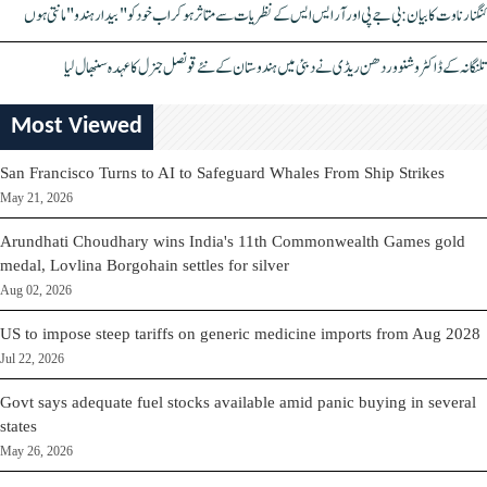
کنگنا رناوت کا بیان: بی جے پی اور آر ایس ایس کے نظریات سے متاثر ہو کر اب خود کو "بیدار ہندو" مانتی ہوں
تلنگانہ کے ڈاکٹر وشنو وردھن ریڈی نے دبئی میں ہندوستان کے نئے قونصل جنرل کا عہدہ سنبھال لیا
Most Viewed
San Francisco Turns to AI to Safeguard Whales From Ship Strikes
May 21, 2026
Arundhati Choudhary wins India's 11th Commonwealth Games gold
medal, Lovlina Borgohain settles for silver
Aug 02, 2026
US to impose steep tariffs on generic medicine imports from Aug 2028
Jul 22, 2026
Govt says adequate fuel stocks available amid panic buying in several
states
May 26, 2026