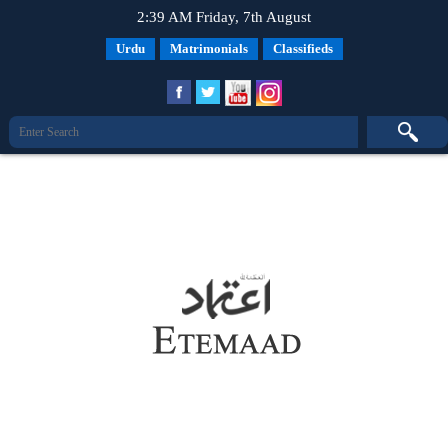
2:39 AM Friday, 7th August
Urdu
Matrimonials
Classifieds