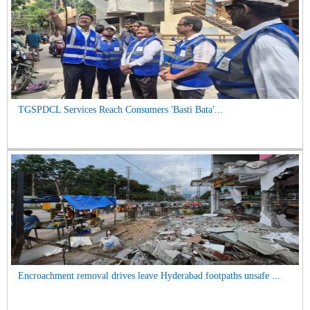
TGSPDCL Services Reach Consumers 'Basti Bata'...
Encroachment removal drives leave Hyderabad footpaths unsafe ...