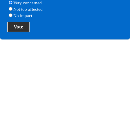
Very concerned
Not too affected
No impact