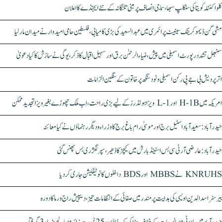
کلواکنٹلہ کویتا کی سنکلپ سبھا، سماجی انصاف پر مبنی تلنگانہ کے نئے ایجنڈے کا اعلان
مشی گن ڈیموکریٹک سینیٹ پرائمری میں عبدالسعید کی بڑی کامیابی، فلسطین حامی امیدوار نے میدان مار لیا
سنبھل تشدد رپورٹ اسمبلی میں پیش، ضیاء الرحمٰن برق اور سہیل اقبال کا ذکر، یوگی نے سازش کا کیا دعویٰ
اتر پردیش بی جے پی رکن اسمبلی ونود سنگھ پر خاتون کے سنگین الزامات
امریکہ میں H-1B اور L-1 ویزا ہولڈرز کے لیے بڑی راحت، اب ملک چھوڑے بغیر ویزا تجدید ممکن
حیدرآباد: سعیدآباد اسٹیل برج اور موسیٰ رام باغ برج کا وزراء و دیگر رہنماؤں نے کیا معائنہ
حیدرآباد: عارضی آر ٹی سی بس اسٹینڈ بارش میں کیچڑ کا ڈھیر، سپر لگژری بس پھنس گئی
KNRUHS نے MBBS اور BDS داخلوں کا نوٹیفکیشن جاری کر دیا
بیرسٹر اسدالدین اویسی کی ہدایت پر مندر میں صفائی کے انتظامات تیز، دیپیش راج ورما کا دورہ