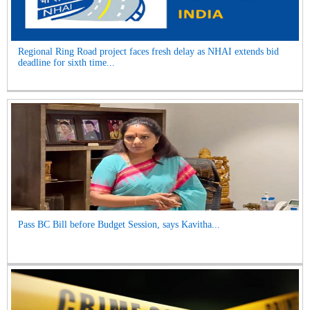
Regional Ring Road project faces fresh delay as NHAI extends bid
deadline for sixth time...
Pass BC Bill before Budget Session, says Kavitha...