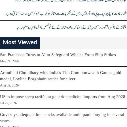
حیدرآباد میں ملاوٹی مصالحہ جات کے خلاف بڑا کریک ڈاؤن، 25 ٹن سے زائد مصالحے ضبط، 3 گرفتار
کنگنا رناوت کا بیان: بی جے پی اور آر ایس ایس کے نظریات سے متاثر ہو کر اب خود کو "بیدار ہندو" مانتی ہوں
تلنگانہ کے ڈاکٹر وشنو وردھن ریڈی نے دبئی میں ہندوستان کے نئے قونصل جنرل کا عہدہ سنبھال لیا
Most Viewed
San Francisco Turns to AI to Safeguard Whales From Ship Strikes
May 21, 2026
Arundhati Choudhary wins India's 11th Commonwealth Games gold
medal, Lovlina Borgohain settles for silver
Aug 02, 2026
US to impose steep tariffs on generic medicine imports from Aug 2028
Jul 22, 2026
Govt says adequate fuel stocks available amid panic buying in several
states