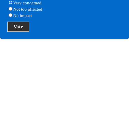
Very concerned
Not too affected
No impact