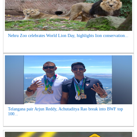
Nehru Zoo celebrates World Lion Day, highlights lion conservation...
Telangana pair Arjun Reddy, Achutaditya Rao break into BWF top
100...