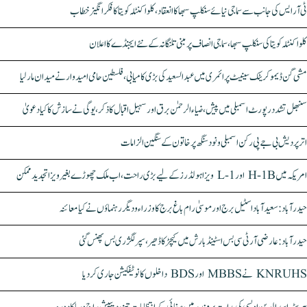
ٹی آر ایس کی جانب سے سماجی نیائے سنکلپ سبھا کا انعقاد، کلواکنٹلہ کویتا کا فکر انگیز خطاب
کلواکنٹلہ کویتا کی سنکلپ سبھا، سماجی انصاف پر مبنی تلنگانہ کے نئے ایجنڈے کا اعلان
مشی گن ڈیموکریٹک سینیٹ پرائمری میں عبدالسعید کی بڑی کامیابی، فلسطین حامی امیدوار نے میدان مار لیا
سنبھل تشدد رپورٹ اسمبلی میں پیش، ضیاء الرحمٰن برق اور سہیل اقبال کا ذکر، یوگی نے سازش کا کیا دعویٰ
اتر پردیش بی جے پی رکن اسمبلی ونود سنگھ پر خاتون کے سنگین الزامات
امریکہ میں H-1B اور L-1 ویزا ہولڈرز کے لیے بڑی راحت، اب ملک چھوڑے بغیر ویزا تجدید ممکن
حیدرآباد: سعیدآباد اسٹیل برج اور موسیٰ رام باغ برج کا وزراء و دیگر رہنماؤں نے کیا معائنہ
حیدرآباد: عارضی آر ٹی سی بس اسٹینڈ بارش میں کیچڑ کا ڈھیر، سپر لگژری بس پھنس گئی
KNRUHS نے MBBS اور BDS داخلوں کا نوٹیفکیشن جاری کر دیا