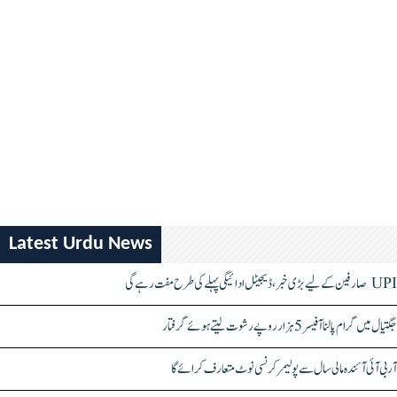
Latest Urdu News
UPI صارفین کے لیے بڑی خبر، ڈیجیٹل ادائیگی پہلے کی طرح مفت رہے گی
جگتیال میں گرام پالنا آفیسر 5 ہزار روپے رشوت لیتے ہوئے گرفتار
آر بی آئی آئندہ مالی سال سے پولیمر کرنسی نوٹ متعارف کرائے گا