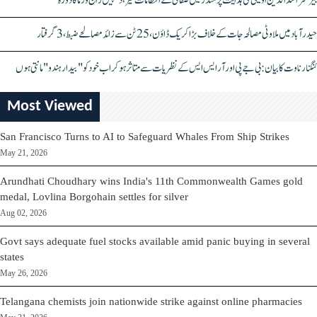
بیرسٹر اسدالدین اویسی کی ہدایت پر مندر میں صفائی کے انتظامات تیز، دیپیش راج ورما کا دورہ
حیدرآباد میں ملاوٹی مصالحہ جات کے خلاف بڑا کریک ڈاؤن، 25 ٹن سے زائد مصالحے ضبط، 3 گرفتار
کنگنا رناوت کا بیان: بی جے پی اور آر ایس ایس کے نظریات سے متاثر ہو کر اب خود کو "بیدار ہندو" مانتی ہوں
Most Viewed
San Francisco Turns to AI to Safeguard Whales From Ship Strikes
May 21, 2026
Arundhati Choudhary wins India's 11th Commonwealth Games gold
medal, Lovlina Borgohain settles for silver
Aug 02, 2026
Govt says adequate fuel stocks available amid panic buying in several
states
May 26, 2026
Telangana chemists join nationwide strike against online pharmacies