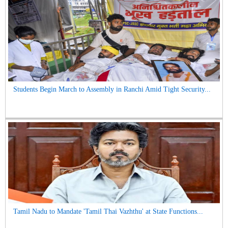
Students Begin March to Assembly in Ranchi Amid Tight Security...
Tamil Nadu to Mandate 'Tamil Thai Vazhthu' at State Functions...