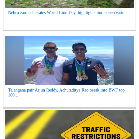
Nehru Zoo celebrates World Lion Day, highlights lion conservation...
Telangana pair Arjun Reddy, Achutaditya Rao break into BWF top
100...