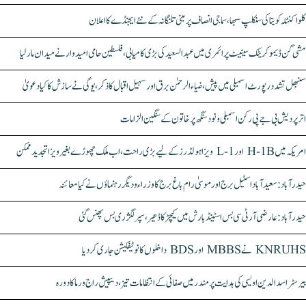
کلواکنٹلہ کویتا کی سنکلپ سبھا، سماجی انصاف پر مبنی تلنگانہ کے نئے ایجنڈے کا اعلان
مشی گن ڈیموکریٹک سینیٹ پرائمری میں عبدالسعید کی بڑی کامیابی، فلسطین حامی امیدوار نے میدان مار لیا
سنبھل تشدد رپورٹ اسمبلی میں پیش، ضیاء الرحمٰن برق اور سہیل اقبال کا ذکر، یوگی نے سازش کا کیا دعویٰ
اتر پردیش بی جے پی رکن اسمبلی ونود سنگھ پر خاتون کے سنگین الزامات
امریکہ میں H-1B اور L-1 ویزا ہولڈرز کے لیے بڑی راحت، اب ملک چھوڑے بغیر ویزا تجدید ممکن
حیدرآباد: سعیدآباد اسٹیل برج اور موسیٰ رام باغ برج کا وزراء و دیگر رہنماؤں نے کیا معائنہ
حیدرآباد: عارضی آر ٹی سی بس اسٹینڈ بارش میں کیچڑ کا ڈھیر، سپر لگژری بس پھنس گئی
KNRUHS نے MBBS اور BDS داخلوں کا نوٹیفکیشن جاری کر دیا
بیرسٹر اسدالدین اویسی کی ہدایت پر مندر میں صفائی کے انتظامات تیز، دیپیش راج ورما کا دورہ