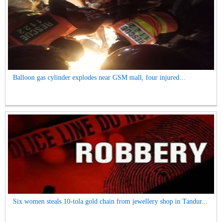
Balloon gas cylinder explodes near GSM mall, four injured...
Six women steals 10-tola gold chain from jewellery shop in Tandur...