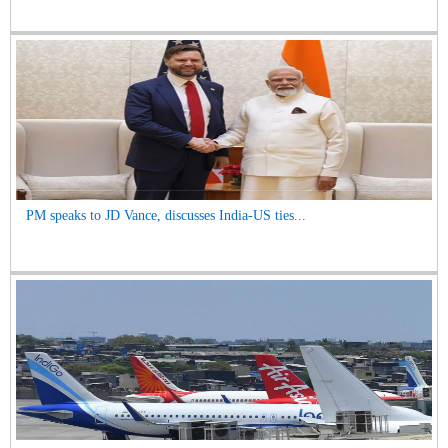
PM speaks to JD Vance, discusses India-US ties...