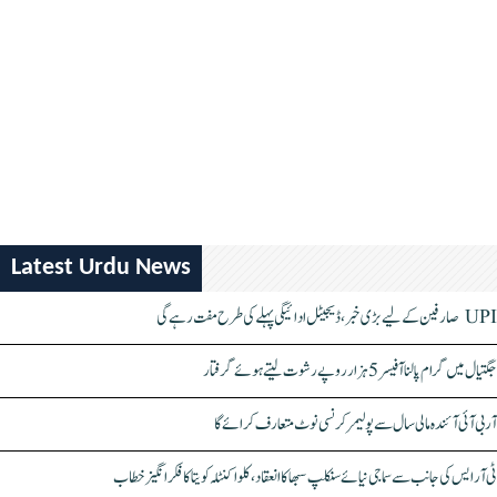
Latest Urdu News
UPI صارفین کے لیے بڑی خبر، ڈیجیٹل ادائیگی پہلے کی طرح مفت رہے گی
جگتیال میں گرام پالنا آفیسر 5 ہزار روپے رشوت لیتے ہوئے گرفتار
آر بی آئی آئندہ مالی سال سے پولیمر کرنسی نوٹ متعارف کرائے گا
ٹی آر ایس کی جانب سے سماجی نیائے سنکلپ سبھا کا انعقاد، کلواکنٹلہ کویتا کا فکر انگیز خطاب