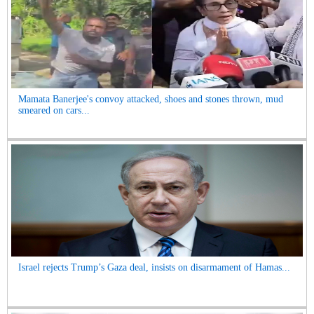
Mamata Banerjee's convoy attacked, shoes and stones thrown, mud
smeared on cars...
Israel rejects Trump’s Gaza deal, insists on disarmament of Hamas...