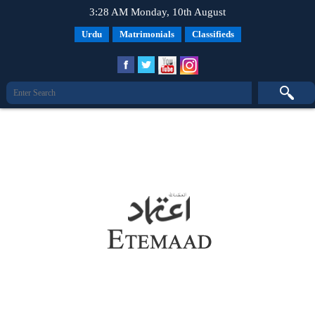
3:28 AM Monday, 10th August
Urdu
Matrimonials
Classifieds