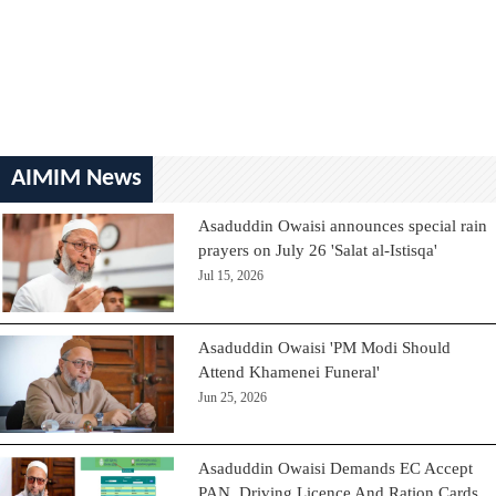
AIMIM News
Asaduddin Owaisi announces special rain
prayers on July 26 'Salat al-Istisqa'
Jul 15, 2026
Asaduddin Owaisi 'PM Modi Should
Attend Khamenei Funeral'
Jun 25, 2026
Asaduddin Owaisi Demands EC Accept
PAN, Driving Licence And Ration Cards