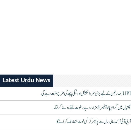
Latest Urdu News
UPI صارفین کے لیے بڑی خبر، ڈیجیٹل ادائیگی پہلے کی طرح مفت رہے گی
جگتیال میں گرام پالنا آفیسر 5 ہزار روپے رشوت لیتے ہوئے گرفتار
آر بی آئی آئندہ مالی سال سے پولیمر کرنسی نوٹ متعارف کرائے گا