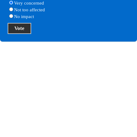
Very concerned
Not too affected
No impact