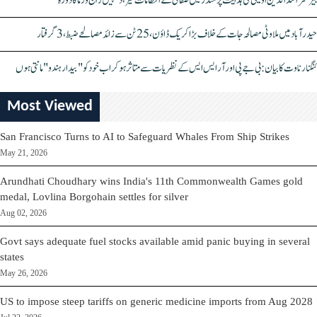
بیرسٹر اسدالدین اویسی کی ہدایت پر مندر میں صفائی کے انتظامات تیز، دیپیش راج ورما کا دورہ
حیدرآباد میں ملاوٹی مصالحہ جات کے خلاف بڑا کریک ڈاؤن، 25 ٹن سے زائد مصالحے ضبط، 3 گرفتار
کنگنا رناوت کا بیان: بی جے پی اور آر ایس ایس کے نظریات سے متاثر ہو کر اب خود کو "بیدار ہندو" مانتی ہوں
Most Viewed
San Francisco Turns to AI to Safeguard Whales From Ship Strikes
May 21, 2026
Arundhati Choudhary wins India's 11th Commonwealth Games gold
medal, Lovlina Borgohain settles for silver
Aug 02, 2026
Govt says adequate fuel stocks available amid panic buying in several
states
May 26, 2026
US to impose steep tariffs on generic medicine imports from Aug 2028