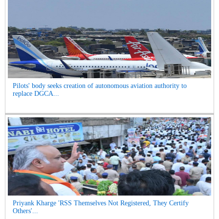
Pilots' body seeks creation of autonomous aviation authority to
replace DGCA...
Priyank Kharge 'RSS Themselves Not Registered, They Certify
Others'...