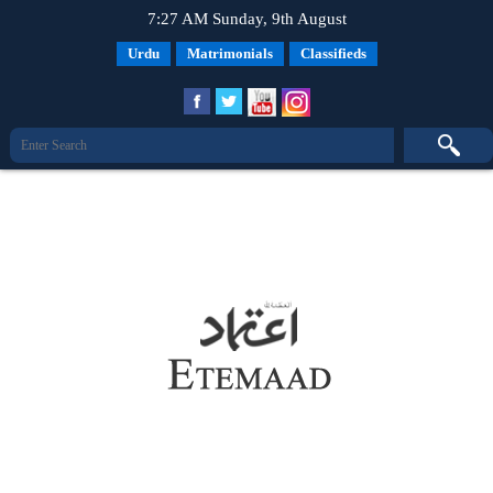
7:27 AM Sunday, 9th August
Urdu
Matrimonials
Classifieds