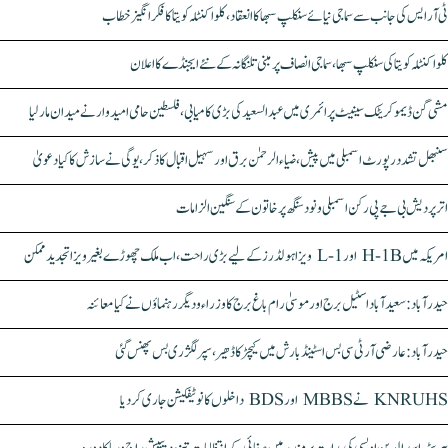
ٹی آر ایس کی جانب سے سماجی نیائے سنکلپ سبھا کا انعقاد، کلواکنٹلہ کویتا کا فکر انگیز خطاب
کلواکنٹلہ کویتا کی سنکلپ سبھا، سماجی انصاف پر مبنی تلنگانہ کے نئے ایجنڈے کا اعلان
مشی گن ڈیموکریٹک سینیٹ پرائمری میں عبدالسعید کی بڑی کامیابی، فلسطین حامی امیدوار نے میدان مار لیا
سنبھل تشدد رپورٹ اسمبلی میں پیش، ضیاء الرحمٰن برق اور سہیل اقبال کا ذکر، یوگی نے سازش کا کیا دعویٰ
اتر پردیش بی جے پی رکن اسمبلی ونود سنگھ پر خاتون کے سنگین الزامات
امریکہ میں H-1B اور L-1 ویزا ہولڈرز کے لیے بڑی راحت، اب ملک چھوڑے بغیر ویزا تجدید ممکن
حیدرآباد: سعیدآباد اسٹیل برج اور موسیٰ رام باغ برج کا وزراء و دیگر رہنماؤں نے کیا معائنہ
حیدرآباد: عارضی آر ٹی سی بس اسٹینڈ بارش میں کیچڑ کا ڈھیر، سپر لگژری بس پھنس گئی
KNRUHS نے MBBS اور BDS داخلوں کا نوٹیفکیشن جاری کر دیا