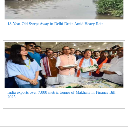
18-Year-Old Swept Away in Delhi Drain Amid Heavy Rain...
India exports over 7,000 metric tonnes of Makhana in Finance Bill
2025...