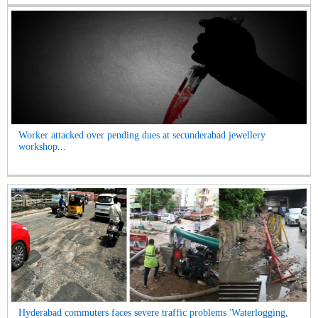
Worker attacked over pending dues at secunderabad jewellery
workshop...
Hyderabad commuters faces severe traffic problems 'Waterlogging,