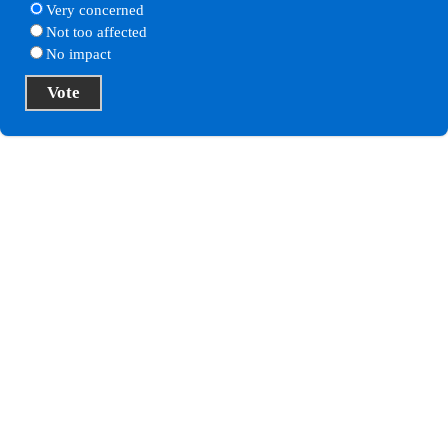
Very concerned
Not too affected
No impact