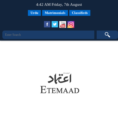
4:42 AM Friday, 7th August
Urdu
Matrimonials
Classifieds