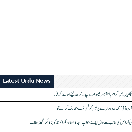
Latest Urdu News
جگتیال میں گرام پالنا آفیسر 5 ہزار روپے رشوت لیتے ہوئے گرفتار
آر بی آئی آئندہ مالی سال سے پولیمر کرنسی نوٹ متعارف کرائے گا
ٹی آر ایس کی جانب سے سماجی نیائے سنکلپ سبھا کا انعقاد، کلواکنٹلہ کویتا کا فکر انگیز خطاب