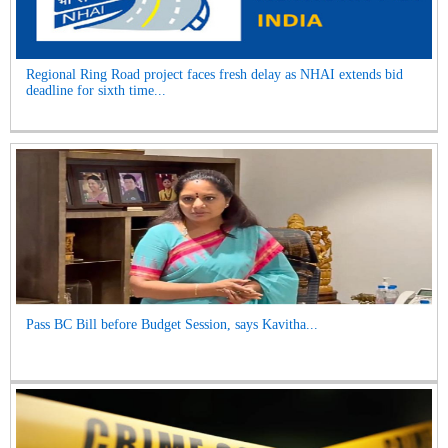
Regional Ring Road project faces fresh delay as NHAI extends bid
deadline for sixth time...
Pass BC Bill before Budget Session, says Kavitha...