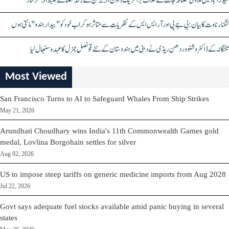
حیدرآباد میں ملاوٹی مصالحہ جات کے خلاف بڑا کریک ڈاؤن، 25 ٹن سے زائد مصالحے ضبط، 3 گرفتار
کنگنا رناوت کا بیان: بی جے پی اور آر ایس ایس کے نظریات سے متاثر ہو کر اب خود کو "بیدار ہندو" مانتی ہوں
تلنگانہ کے ڈاکٹر وشنو وردھن ریڈی نے دبئی میں ہندوستان کے نئے قونصل جنرل کا عہدہ سنبھال لیا
Most Viewed
San Francisco Turns to AI to Safeguard Whales From Ship Strikes
May 21, 2026
Arundhati Choudhary wins India's 11th Commonwealth Games gold
medal, Lovlina Borgohain settles for silver
Aug 02, 2026
US to impose steep tariffs on generic medicine imports from Aug 2028
Jul 22, 2026
Govt says adequate fuel stocks available amid panic buying in several
states