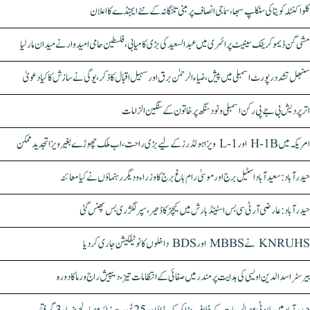
کلواکنٹلہ کویتا کی سنکلپ سبھا، سماجی انصاف پر مبنی تلنگانہ کے نئے ایجنڈے کا اعلان
مشی گن ڈیموکریٹک سینیٹ پرائمری میں عبدالسعید کی بڑی کامیابی، فلسطین حامی امیدوار نے میدان مار لیا
سنبھل تشدد رپورٹ اسمبلی میں پیش، ضیاء الرحمٰن برق اور سہیل اقبال کا ذکر، یوگی نے سازش کا کیا دعویٰ
اتر پردیش بی جے پی رکن اسمبلی ونود سنگھ پر خاتون کے سنگین الزامات
امریکہ میں H-1B اور L-1 ویزا ہولڈرز کے لیے بڑی راحت، اب ملک چھوڑے بغیر ویزا تجدید ممکن
حیدرآباد: سعیدآباد اسٹیل برج اور موسیٰ رام باغ برج کا وزراء و دیگر رہنماؤں نے کیا معائنہ
حیدرآباد: عارضی آر ٹی سی بس اسٹینڈ بارش میں کیچڑ کا ڈھیر، سپر لگژری بس پھنس گئی
KNRUHS نے MBBS اور BDS داخلوں کا نوٹیفکیشن جاری کر دیا
بیرسٹر اسدالدین اویسی کی ہدایت پر مندر میں صفائی کے انتظامات تیز، دیپیش راج ورما کا دورہ