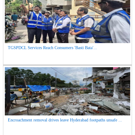
TGSPDCL Services Reach Consumers 'Basti Bata'...
Encroachment removal drives leave Hyderabad footpaths unsafe ...