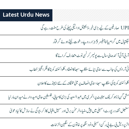
Latest Urdu News
UPI صارفین کے لیے بڑی خبر، ڈیجیٹل ادائیگی پہلے کی طرح مفت رہے گی
جگتیال میں گرام پالنا آفیسر 5 ہزار روپے رشوت لیتے ہوئے گرفتار
آر بی آئی آئندہ مالی سال سے پولیمر کرنسی نوٹ متعارف کرائے گا
ٹی آر ایس کی جانب سے سماجی نیائے سنکلپ سبھا کا انعقاد، کلواکنٹلہ کویتا کا فکر انگیز خطاب
کلواکنٹلہ کویتا کی سنکلپ سبھا، سماجی انصاف پر مبنی تلنگانہ کے نئے ایجنڈے کا اعلان
مشی گن ڈیموکریٹک سینیٹ پرائمری میں عبدالسعید کی بڑی کامیابی، فلسطین حامی امیدوار نے میدان مار لیا
سنبھل تشدد رپورٹ اسمبلی میں پیش، ضیاء الرحمٰن برق اور سہیل اقبال کا ذکر، یوگی نے سازش کا کیا دعویٰ
اتر پردیش بی جے پی رکن اسمبلی ونود سنگھ پر خاتون کے سنگین الزامات