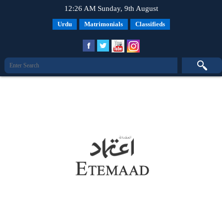
12:26 AM Sunday, 9th August
Urdu
Matrimonials
Classifieds