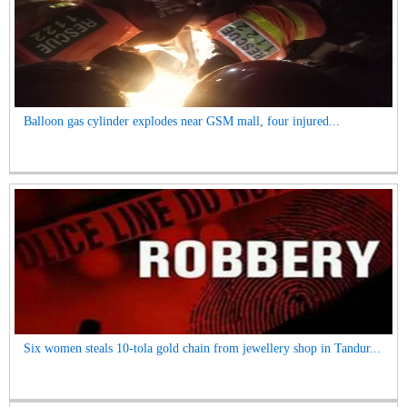
Balloon gas cylinder explodes near GSM mall, four injured...
Six women steals 10-tola gold chain from jewellery shop in Tandur...