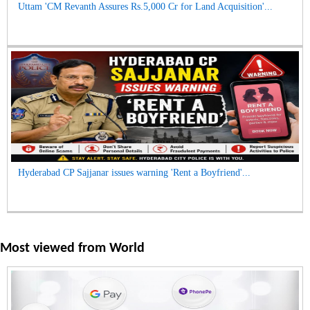
Uttam 'CM Revanth Assures Rs.5,000 Cr for Land Acquisition'...
Hyderabad CP Sajjanar issues warning 'Rent a Boyfriend'...
Most viewed from
World