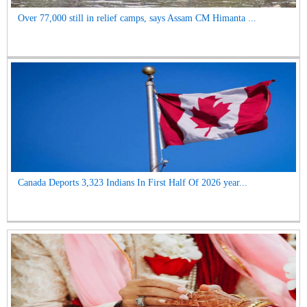
Over 77,000 still in relief camps, says Assam CM Himanta ...
Canada Deports 3,323 Indians In First Half Of 2026 year...