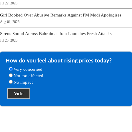
Jul 22, 2026
Girl Booked Over Abusive Remarks Against PM Modi Apologises
Aug 01, 2026
Sirens Sound Across Bahrain as Iran Launches Fresh Attacks
Jul 23, 2026
How do you feel about rising prices today?
Very concerned
Not too affected
No impact