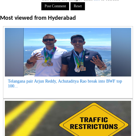
Most viewed from
Hyderabad
Telangana pair Arjun Reddy, Achutaditya Rao break into BWF top
100...