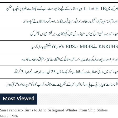
امریکہ میں H-1B اور L-1 ویزا ہولڈرز کے لیے بڑی راحت، اب ملک چھوڑے بغیر ویزا تجدید ممکن
حیدرآباد: سعیدآباد اسٹیل برج اور موسیٰ رام باغ برج کا وزراء و دیگر رہنماؤں نے کیا معائنہ
حیدرآباد: عارضی آر ٹی سی بس اسٹینڈ بارش میں کیچڑ کا ڈھیر، سپر لگژری بس پھنس گئی
KNRUHS نے MBBS اور BDS داخلوں کا نوٹیفکیشن جاری کر دیا
بیرسٹر اسدالدین اویسی کی ہدایت پر مندر میں صفائی کے انتظامات تیز، دیپیش راج ورما کا دورہ
حیدرآباد میں ملاوٹی مصالحہ جات کے خلاف بڑا کریک ڈاؤن، 25 ٹن سے زائد مصالحے ضبط، 3 گرفتار
کنگنا رناوت کا بیان: بی جے پی اور آر ایس ایس کے نظریات سے متاثر ہو کر اب خود کو "بیدار ہندو" مانتی ہوں
Most Viewed
San Francisco Turns to AI to Safeguard Whales From Ship Strikes
May 21, 2026