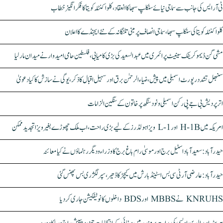
ٹی آر ایس کی جانب سے سماجی نیائے سنکلپ سبھا کا انعقاد، کلواکنٹلہ کویتا کا فکر انگیز خطاب
کلواکنٹلہ کویتا کی سنکلپ سبھا، سماجی انصاف پر مبنی تلنگانہ کے نئے ایجنڈے کا اعلان
مشی گن ڈیموکریٹک سینیٹ پرائمری میں عبدالسعید کی بڑی کامیابی، فلسطین حامی امیدوار نے میدان مار لیا
سنبھل تشدد رپورٹ اسمبلی میں پیش، ضیاء الرحمٰن برق اور سہیل اقبال کا ذکر، یوگی نے سازش کا کیا دعویٰ
اتر پردیش بی جے پی رکن اسمبلی ونود سنگھ پر خاتون کے سنگین الزامات
امریکہ میں H-1B اور L-1 ویزا ہولڈرز کے لیے بڑی راحت، اب ملک چھوڑے بغیر ویزا تجدید ممکن
حیدرآباد: سعیدآباد اسٹیل برج اور موسیٰ رام باغ برج کا وزراء و دیگر رہنماؤں نے کیا معائنہ
حیدرآباد: عارضی آر ٹی سی بس اسٹینڈ بارش میں کیچڑ کا ڈھیر، سپر لگژری بس پھنس گئی
KNRUHS نے MBBS اور BDS داخلوں کا نوٹیفکیشن جاری کر دیا