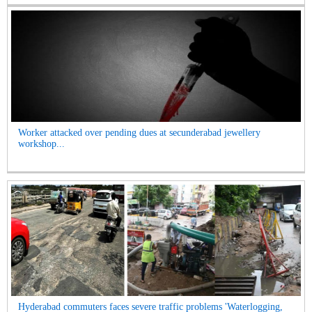
Worker attacked over pending dues at secunderabad jewellery
workshop...
Hyderabad commuters faces severe traffic problems 'Waterlogging,