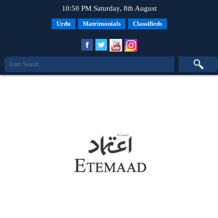
10:50 PM Saturday, 8th August
Urdu
Matrimonials
Classifieds