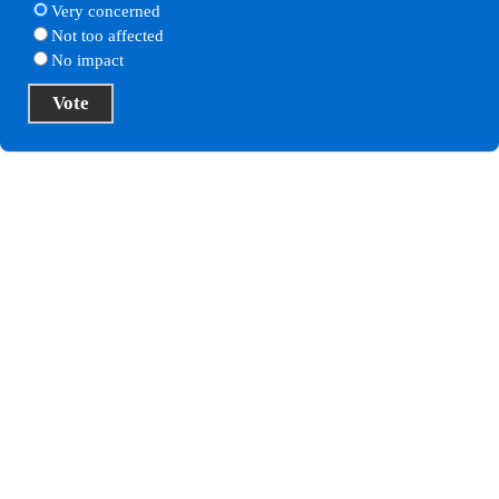
Very concerned
Not too affected
No impact