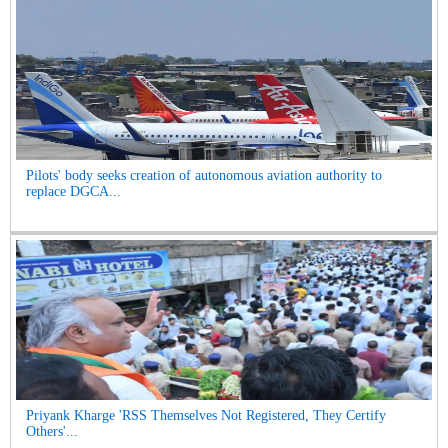
Pilots' body seeks creation of autonomous aviation authority to
replace DGCA...
Priyank Kharge 'RSS Themselves Not Registered, They Certify
Others'...