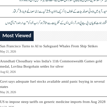
بیرسٹر اسدالدین اویسی کی ہدایت پر مندر میں صفائی کے انتظامات تیز، دیپیش راج ورما کا دورہ
حیدرآباد میں ملاوٹی مصالحہ جات کے خلاف بڑا کریک ڈاؤن، 25 ٹن سے زائد مصالحے ضبط، 3 گرفتار
کنگنا رناوت کا بیان: بی جے پی اور آر ایس ایس کے نظریات سے متاثر ہو کر اب خود کو "بیدار ہندو" مانتی ہوں
Most Viewed
San Francisco Turns to AI to Safeguard Whales From Ship Strikes
May 21, 2026
Arundhati Choudhary wins India's 11th Commonwealth Games gold
medal, Lovlina Borgohain settles for silver
Aug 02, 2026
Govt says adequate fuel stocks available amid panic buying in several
states
May 26, 2026
US to impose steep tariffs on generic medicine imports from Aug 2028