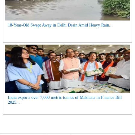
18-Year-Old Swept Away in Delhi Drain Amid Heavy Rain...
India exports over 7,000 metric tonnes of Makhana in Finance Bill
2025...