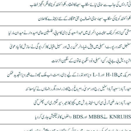
ٹی آر ایس کی جانب سے سماجی نیائے سنکلپ سبھا کا انعقاد، کلواکنٹلہ کویتا کا فکر انگیز خطاب
کلواکنٹلہ کویتا کی سنکلپ سبھا، سماجی انصاف پر مبنی تلنگانہ کے نئے ایجنڈے کا اعلان
مشی گن ڈیموکریٹک سینیٹ پرائمری میں عبدالسعید کی بڑی کامیابی، فلسطین حامی امیدوار نے میدان مار لیا
سنبھل تشدد رپورٹ اسمبلی میں پیش، ضیاء الرحمٰن برق اور سہیل اقبال کا ذکر، یوگی نے سازش کا کیا دعویٰ
اتر پردیش بی جے پی رکن اسمبلی ونود سنگھ پر خاتون کے سنگین الزامات
امریکہ میں H-1B اور L-1 ویزا ہولڈرز کے لیے بڑی راحت، اب ملک چھوڑے بغیر ویزا تجدید ممکن
حیدرآباد: سعیدآباد اسٹیل برج اور موسیٰ رام باغ برج کا وزراء و دیگر رہنماؤں نے کیا معائنہ
حیدرآباد: عارضی آر ٹی سی بس اسٹینڈ بارش میں کیچڑ کا ڈھیر، سپر لگژری بس پھنس گئی
KNRUHS نے MBBS اور BDS داخلوں کا نوٹیفکیشن جاری کر دیا