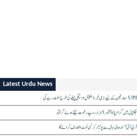
Latest Urdu News
UPI صارفین کے لیے بڑی خبر، ڈیجیٹل ادائیگی پہلے کی طرح مفت رہے گی
جگتیال میں گرام پالنا آفیسر 5 ہزار روپے رشوت لیتے ہوئے گرفتار
آر بی آئی آئندہ مالی سال سے پولیمر کرنسی نوٹ متعارف کرائے گا