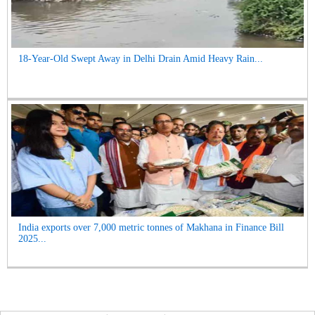
18-Year-Old Swept Away in Delhi Drain Amid Heavy Rain...
India exports over 7,000 metric tonnes of Makhana in Finance Bill
2025...