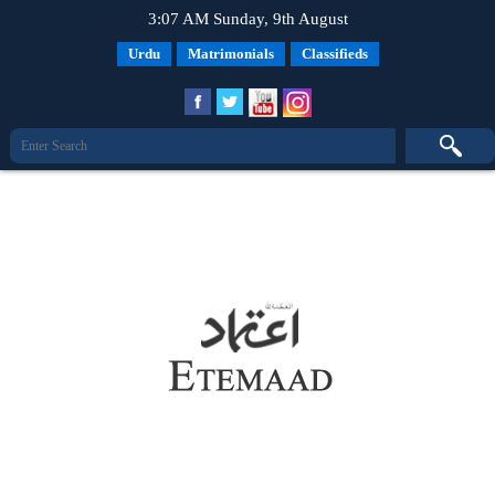
3:07 AM Sunday, 9th August
Urdu
Matrimonials
Classifieds