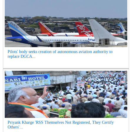
Pilots' body seeks creation of autonomous aviation authority to
replace DGCA...
Priyank Kharge 'RSS Themselves Not Registered, They Certify
Others'...