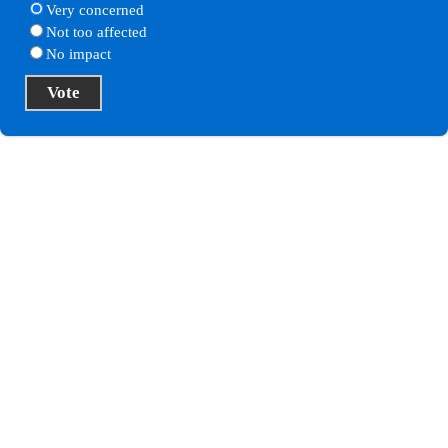
Very concerned
Not too affected
No impact