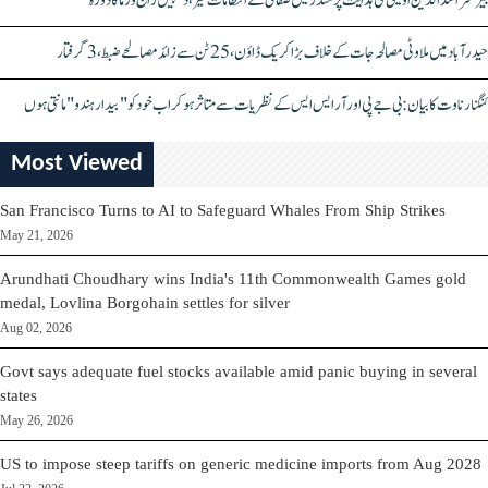
بیرسٹر اسدالدین اویسی کی ہدایت پر مندر میں صفائی کے انتظامات تیز، دیپیش راج ورما کا دورہ
حیدرآباد میں ملاوٹی مصالحہ جات کے خلاف بڑا کریک ڈاؤن، 25 ٹن سے زائد مصالحے ضبط، 3 گرفتار
کنگنا رناوت کا بیان: بی جے پی اور آر ایس ایس کے نظریات سے متاثر ہو کر اب خود کو "بیدار ہندو" مانتی ہوں
Most Viewed
San Francisco Turns to AI to Safeguard Whales From Ship Strikes
May 21, 2026
Arundhati Choudhary wins India's 11th Commonwealth Games gold
medal, Lovlina Borgohain settles for silver
Aug 02, 2026
Govt says adequate fuel stocks available amid panic buying in several
states
May 26, 2026
US to impose steep tariffs on generic medicine imports from Aug 2028