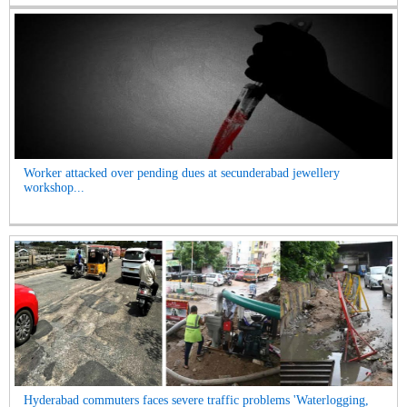
Worker attacked over pending dues at secunderabad jewellery
workshop...
Hyderabad commuters faces severe traffic problems 'Waterlogging,