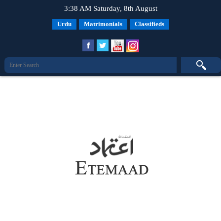
3:38 AM Saturday, 8th August
Urdu
Matrimonials
Classifieds