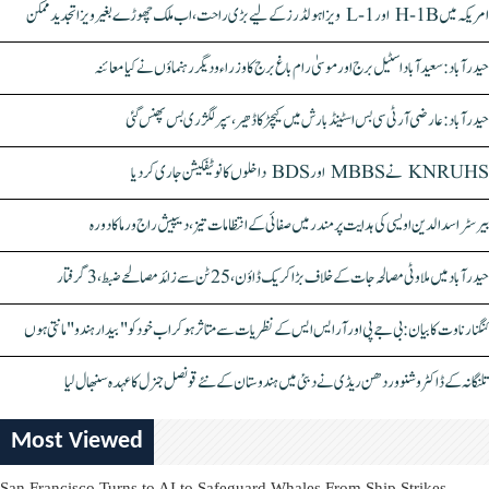
امریکہ میں H-1B اور L-1 ویزا ہولڈرز کے لیے بڑی راحت، اب ملک چھوڑے بغیر ویزا تجدید ممکن
حیدرآباد: سعیدآباد اسٹیل برج اور موسیٰ رام باغ برج کا وزراء و دیگر رہنماؤں نے کیا معائنہ
حیدرآباد: عارضی آر ٹی سی بس اسٹینڈ بارش میں کیچڑ کا ڈھیر، سپر لگژری بس پھنس گئی
KNRUHS نے MBBS اور BDS داخلوں کا نوٹیفکیشن جاری کر دیا
بیرسٹر اسدالدین اویسی کی ہدایت پر مندر میں صفائی کے انتظامات تیز، دیپیش راج ورما کا دورہ
حیدرآباد میں ملاوٹی مصالحہ جات کے خلاف بڑا کریک ڈاؤن، 25 ٹن سے زائد مصالحے ضبط، 3 گرفتار
کنگنا رناوت کا بیان: بی جے پی اور آر ایس ایس کے نظریات سے متاثر ہو کر اب خود کو "بیدار ہندو" مانتی ہوں
تلنگانہ کے ڈاکٹر وشنو وردھن ریڈی نے دبئی میں ہندوستان کے نئے قونصل جنرل کا عہدہ سنبھال لیا
Most Viewed
San Francisco Turns to AI to Safeguard Whales From Ship Strikes