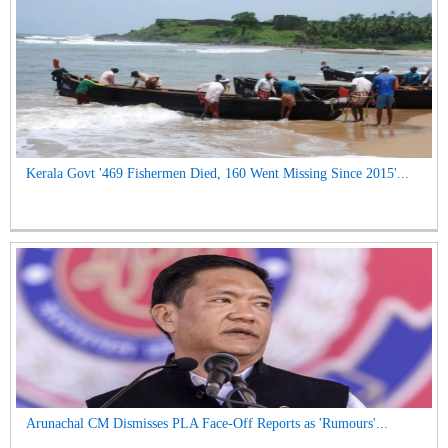
Kerala Govt '469 Fishermen Died, 160 Went Missing Since 2015'...
Arunachal CM Dismisses PLA Face-Off Reports as 'Rumours'...