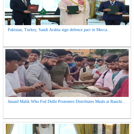
Pakistan, Turkey, Saudi Arabia sign defence pact in Mecca...
Junaid Malik Who Fed Delhi Protesters Distributes Meals at Ranchi...