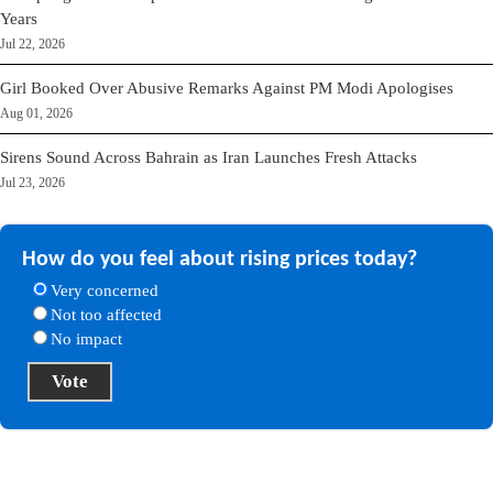
Years
Jul 22, 2026
Girl Booked Over Abusive Remarks Against PM Modi Apologises
Aug 01, 2026
Sirens Sound Across Bahrain as Iran Launches Fresh Attacks
Jul 23, 2026
How do you feel about rising prices today?
Very concerned
Not too affected
No impact