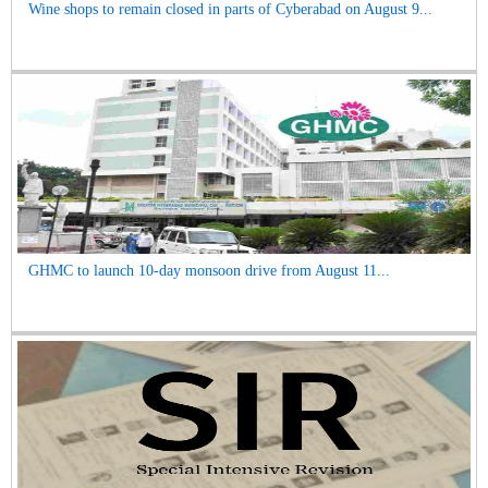
Wine shops to remain closed in parts of Cyberabad on August 9...
GHMC to launch 10-day monsoon drive from August 11...