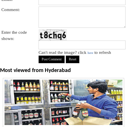
Comment:
Enter the code
shown:
Can't read the image? click
to refresh
here
Most viewed from
Hyderabad