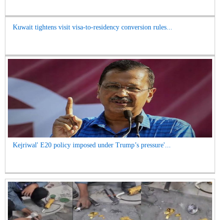
Kuwait tightens visit visa-to-residency conversion rules...
Kejriwal' E20 policy imposed under Trump’s pressure'...