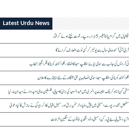
Latest Urdu News
جگتیال میں گرام پالنا آفیسر 5 ہزار روپے رشوت لیتے ہوئے گرفتار
آر بی آئی آئندہ مالی سال سے پولیمر کرنسی نوٹ متعارف کرائے گا
ٹی آر ایس کی جانب سے سماجی نیائے سنکلپ سبھا کا انعقاد، کلواکنٹلہ کویتا کا فکر انگیز خطاب
کلواکنٹلہ کویتا کی سنکلپ سبھا، سماجی انصاف پر مبنی تلنگانہ کے نئے ایجنڈے کا اعلان
مشی گن ڈیموکریٹک سینیٹ پرائمری میں عبدالسعید کی بڑی کامیابی، فلسطین حامی امیدوار نے میدان مار لیا
سنبھل تشدد رپورٹ اسمبلی میں پیش، ضیاء الرحمٰن برق اور سہیل اقبال کا ذکر، یوگی نے سازش کا کیا دعویٰ
اتر پردیش بی جے پی رکن اسمبلی ونود سنگھ پر خاتون کے سنگین الزامات