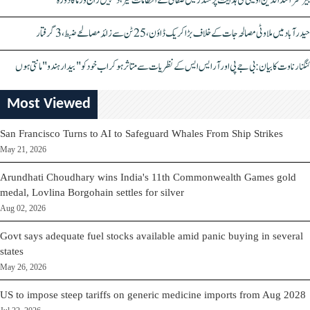
بیرسٹر اسدالدین اویسی کی ہدایت پر مندر میں صفائی کے انتظامات تیز، دیپیش راج ورما کا دورہ
حیدرآباد میں ملاوٹی مصالحہ جات کے خلاف بڑا کریک ڈاؤن، 25 ٹن سے زائد مصالحے ضبط، 3 گرفتار
کنگنا رناوت کا بیان: بی جے پی اور آر ایس ایس کے نظریات سے متاثر ہو کر اب خود کو "بیدار ہندو" مانتی ہوں
Most Viewed
San Francisco Turns to AI to Safeguard Whales From Ship Strikes
May 21, 2026
Arundhati Choudhary wins India's 11th Commonwealth Games gold
medal, Lovlina Borgohain settles for silver
Aug 02, 2026
Govt says adequate fuel stocks available amid panic buying in several
states
May 26, 2026
US to impose steep tariffs on generic medicine imports from Aug 2028