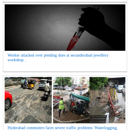
Worker attacked over pending dues at secunderabad jewellery
workshop...
Hyderabad commuters faces severe traffic problems 'Waterlogging,