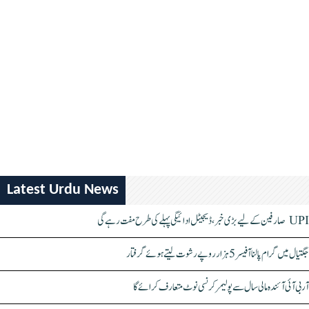
Latest Urdu News
UPI صارفین کے لیے بڑی خبر، ڈیجیٹل ادائیگی پہلے کی طرح مفت رہے گی
جگتیال میں گرام پالنا آفیسر 5 ہزار روپے رشوت لیتے ہوئے گرفتار
آر بی آئی آئندہ مالی سال سے پولیمر کرنسی نوٹ متعارف کرائے گا