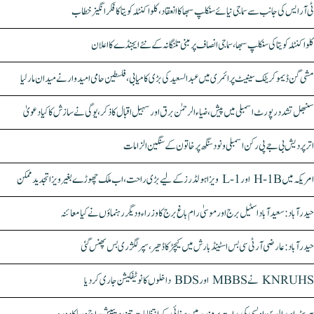
ٹی آر ایس کی جانب سے سماجی نیائے سنکلپ سبھا کا انعقاد، کلواکنٹلہ کویتا کا فکر انگیز خطاب
کلواکنٹلہ کویتا کی سنکلپ سبھا، سماجی انصاف پر مبنی تلنگانہ کے نئے ایجنڈے کا اعلان
مشی گن ڈیموکریٹک سینیٹ پرائمری میں عبدالسعید کی بڑی کامیابی، فلسطین حامی امیدوار نے میدان مار لیا
سنبھل تشدد رپورٹ اسمبلی میں پیش، ضیاء الرحمٰن برق اور سہیل اقبال کا ذکر، یوگی نے سازش کا کیا دعویٰ
اتر پردیش بی جے پی رکن اسمبلی ونود سنگھ پر خاتون کے سنگین الزامات
امریکہ میں H-1B اور L-1 ویزا ہولڈرز کے لیے بڑی راحت، اب ملک چھوڑے بغیر ویزا تجدید ممکن
حیدرآباد: سعیدآباد اسٹیل برج اور موسیٰ رام باغ برج کا وزراء و دیگر رہنماؤں نے کیا معائنہ
حیدرآباد: عارضی آر ٹی سی بس اسٹینڈ بارش میں کیچڑ کا ڈھیر، سپر لگژری بس پھنس گئی
KNRUHS نے MBBS اور BDS داخلوں کا نوٹیفکیشن جاری کر دیا