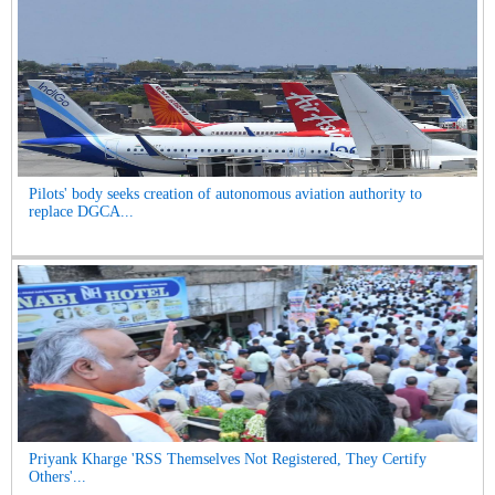
Pilots' body seeks creation of autonomous aviation authority to
replace DGCA...
Priyank Kharge 'RSS Themselves Not Registered, They Certify
Others'...