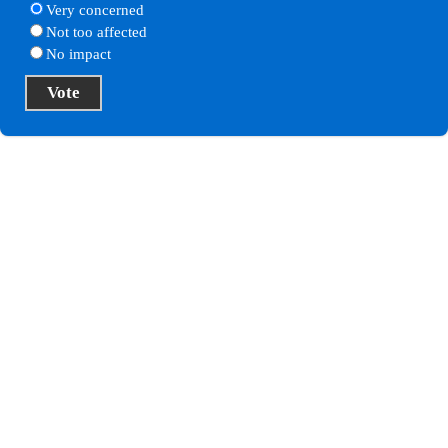
Very concerned
Not too affected
No impact