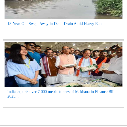
18-Year-Old Swept Away in Delhi Drain Amid Heavy Rain...
India exports over 7,000 metric tonnes of Makhana in Finance Bill
2025...