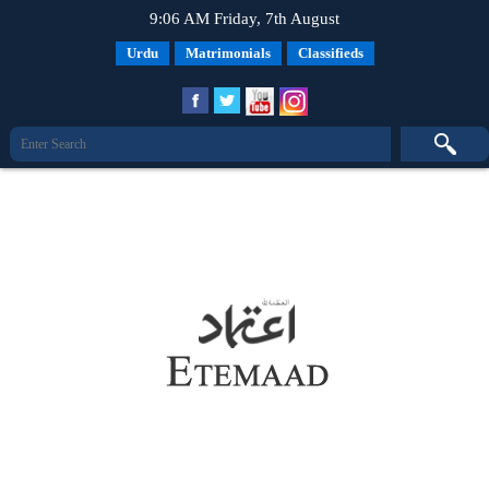
9:06 AM Friday, 7th August
Urdu
Matrimonials
Classifieds