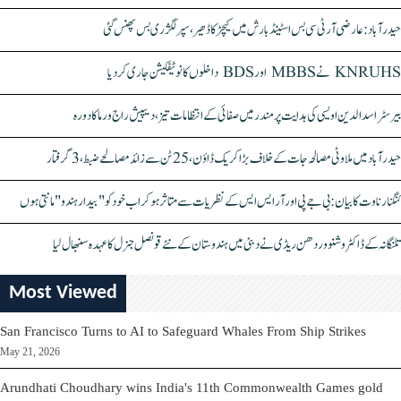
حیدرآباد: عارضی آر ٹی سی بس اسٹینڈ بارش میں کیچڑ کا ڈھیر، سپر لگژری بس پھنس گئی
KNRUHS نے MBBS اور BDS داخلوں کا نوٹیفکیشن جاری کر دیا
بیرسٹر اسدالدین اویسی کی ہدایت پر مندر میں صفائی کے انتظامات تیز، دیپیش راج ورما کا دورہ
حیدرآباد میں ملاوٹی مصالحہ جات کے خلاف بڑا کریک ڈاؤن، 25 ٹن سے زائد مصالحے ضبط، 3 گرفتار
کنگنا رناوت کا بیان: بی جے پی اور آر ایس ایس کے نظریات سے متاثر ہو کر اب خود کو "بیدار ہندو" مانتی ہوں
تلنگانہ کے ڈاکٹر وشنو وردھن ریڈی نے دبئی میں ہندوستان کے نئے قونصل جنرل کا عہدہ سنبھال لیا
Most Viewed
San Francisco Turns to AI to Safeguard Whales From Ship Strikes
May 21, 2026
Arundhati Choudhary wins India's 11th Commonwealth Games gold