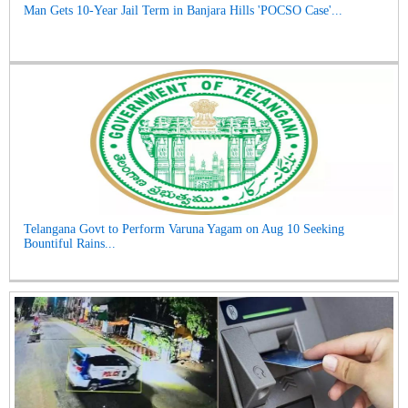
Man Gets 10-Year Jail Term in Banjara Hills 'POCSO Case'...
Telangana Govt to Perform Varuna Yagam on Aug 10 Seeking
Bountiful Rains...