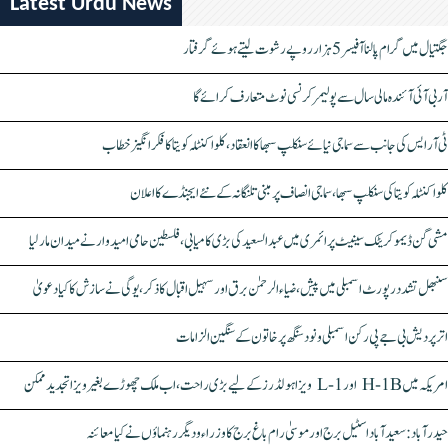
Latest Urdu News
جگتیال میں گرام پالنا آفیسر 5 ہزار روپے رشوت لیتے ہوئے گرفتار
آر بی آئی آئندہ مالی سال سے پولیمر کرنسی نوٹ متعارف کرائے گا
ٹی آر ایس کی جانب سے سماجی نیائے سنکلپ سبھا کا انعقاد، کلواکنٹلہ کویتا کا فکر انگیز خطاب
کلواکنٹلہ کویتا کی سنکلپ سبھا، سماجی انصاف پر مبنی تلنگانہ کے نئے ایجنڈے کا اعلان
مشی گن ڈیموکریٹک سینیٹ پرائمری میں عبدالسعید کی بڑی کامیابی، فلسطین حامی امیدوار نے میدان مار لیا
سنبھل تشدد رپورٹ اسمبلی میں پیش، ضیاء الرحمٰن برق اور سہیل اقبال کا ذکر، یوگی نے سازش کا کیا دعویٰ
اتر پردیش بی جے پی رکن اسمبلی ونود سنگھ پر خاتون کے سنگین الزامات
امریکہ میں H-1B اور L-1 ویزا ہولڈرز کے لیے بڑی راحت، اب ملک چھوڑے بغیر ویزا تجدید ممکن
حیدرآباد: سعیدآباد اسٹیل برج اور موسیٰ رام باغ برج کا وزراء و دیگر رہنماؤں نے کیا معائنہ