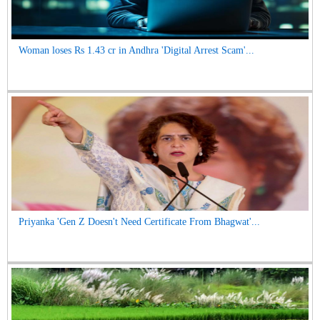
Woman loses Rs 1.43 cr in Andhra 'Digital Arrest Scam'...
Priyanka 'Gen Z Doesn't Need Certificate From Bhagwat'...