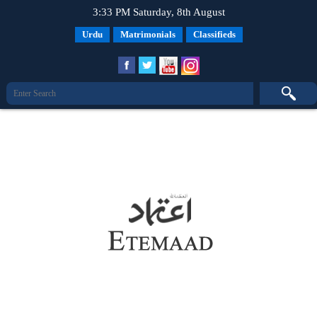
3:33 PM Saturday, 8th August
Urdu
Matrimonials
Classifieds