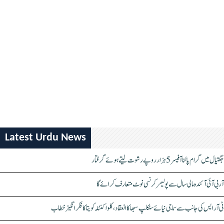
Latest Urdu News
جگتیال میں گرام پالنا آفیسر 5 ہزار روپے رشوت لیتے ہوئے گرفتار
آر بی آئی آئندہ مالی سال سے پولیمر کرنسی نوٹ متعارف کرائے گا
ٹی آر ایس کی جانب سے سماجی نیائے سنکلپ سبھا کا انعقاد، کلواکنٹلہ کویتا کا فکر انگیز خطاب