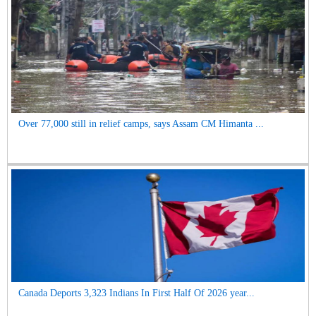
Over 77,000 still in relief camps, says Assam CM Himanta ...
Canada Deports 3,323 Indians In First Half Of 2026 year...