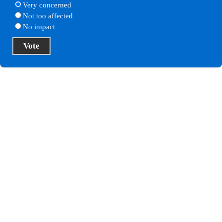
Very concerned
Not too affected
No impact