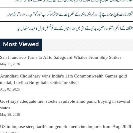
حیدرآباد میں ملاوٹی مصالحہ جات کے خلاف بڑا کریک ڈاؤن، 25 ٹن سے زائد مصالحے ضبط، 3 گرفتار
کنگنا رناوت کا بیان: بی جے پی اور آر ایس ایس کے نظریات سے متاثر ہو کر اب خود کو "بیدار ہندو" مانتی ہوں
تلنگانہ کے ڈاکٹر وشنو وردھن ریڈی نے دبئی میں ہندوستان کے نئے قونصل جنرل کا عہدہ سنبھال لیا
Most Viewed
San Francisco Turns to AI to Safeguard Whales From Ship Strikes
May 21, 2026
Arundhati Choudhary wins India's 11th Commonwealth Games gold
medal, Lovlina Borgohain settles for silver
Aug 02, 2026
Govt says adequate fuel stocks available amid panic buying in several
states
May 26, 2026
US to impose steep tariffs on generic medicine imports from Aug 2028