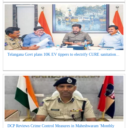
Telangana Govt plans 10K EV tippers to electrify CURE sanitation...
DCP Reviews Crime Control Measures in Maheshwaram 'Monthly