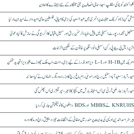
کلواکنٹلہ کویتا کی سنکلپ سبھا، سماجی انصاف پر مبنی تلنگانہ کے نئے ایجنڈے کا اعلان
مشی گن ڈیموکریٹک سینیٹ پرائمری میں عبدالسعید کی بڑی کامیابی، فلسطین حامی امیدوار نے میدان مار لیا
سنبھل تشدد رپورٹ اسمبلی میں پیش، ضیاء الرحمٰن برق اور سہیل اقبال کا ذکر، یوگی نے سازش کا کیا دعویٰ
اتر پردیش بی جے پی رکن اسمبلی ونود سنگھ پر خاتون کے سنگین الزامات
امریکہ میں H-1B اور L-1 ویزا ہولڈرز کے لیے بڑی راحت، اب ملک چھوڑے بغیر ویزا تجدید ممکن
حیدرآباد: سعیدآباد اسٹیل برج اور موسیٰ رام باغ برج کا وزراء و دیگر رہنماؤں نے کیا معائنہ
حیدرآباد: عارضی آر ٹی سی بس اسٹینڈ بارش میں کیچڑ کا ڈھیر، سپر لگژری بس پھنس گئی
KNRUHS نے MBBS اور BDS داخلوں کا نوٹیفکیشن جاری کر دیا
بیرسٹر اسدالدین اویسی کی ہدایت پر مندر میں صفائی کے انتظامات تیز، دیپیش راج ورما کا دورہ