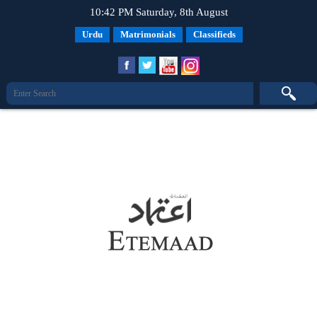
10:42 PM Saturday, 8th August
Urdu
Matrimonials
Classifieds