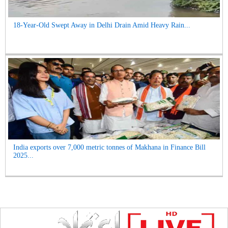
18-Year-Old Swept Away in Delhi Drain Amid Heavy Rain...
India exports over 7,000 metric tonnes of Makhana in Finance Bill
2025...