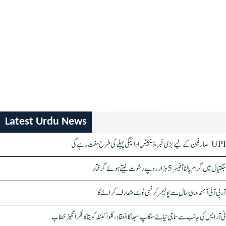
Latest Urdu News
UPI صارفین کے لیے بڑی خبر، ڈیجیٹل ادائیگی پہلے کی طرح مفت رہے گی
جگتیال میں گرام پالنا آفیسر 5 ہزار روپے رشوت لیتے ہوئے گرفتار
آر بی آئی آئندہ مالی سال سے پولیمر کرنسی نوٹ متعارف کرائے گا
ٹی آر ایس کی جانب سے سماجی نیائے سنکلپ سبھا کا انعقاد، کلواکنٹلہ کویتا کا فکر انگیز خطاب