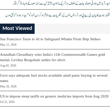
حیدرآباد میں ملاوٹی مصالحہ جات کے خلاف بڑا کریک ڈاؤن، 25 ٹن سے زائد مصالحے ضبط، 3 گرفتار
کنگنا رناوت کا بیان: بی جے پی اور آر ایس ایس کے نظریات سے متاثر ہو کر اب خود کو "بیدار ہندو" مانتی ہوں
Most Viewed
San Francisco Turns to AI to Safeguard Whales From Ship Strikes
May 21, 2026
Arundhati Choudhary wins India's 11th Commonwealth Games gold
medal, Lovlina Borgohain settles for silver
Aug 02, 2026
Govt says adequate fuel stocks available amid panic buying in several
states
May 26, 2026
US to impose steep tariffs on generic medicine imports from Aug 2028
Jul 22, 2026