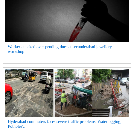
Worker attacked over pending dues at secunderabad jewellery
workshop...
Hyderabad commuters faces severe traffic problems 'Waterlogging,
Potholes'...