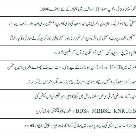
کلواکنٹلہ کویتا کی سنکلپ سبھا، سماجی انصاف پر مبنی تلنگانہ کے نئے ایجنڈے کا اعلان
مشی گن ڈیموکریٹک سینیٹ پرائمری میں عبدالسعید کی بڑی کامیابی، فلسطین حامی امیدوار نے میدان مار لیا
سنبھل تشدد رپورٹ اسمبلی میں پیش، ضیاء الرحمٰن برق اور سہیل اقبال کا ذکر، یوگی نے سازش کا کیا دعویٰ
اتر پردیش بی جے پی رکن اسمبلی ونود سنگھ پر خاتون کے سنگین الزامات
امریکہ میں H-1B اور L-1 ویزا ہولڈرز کے لیے بڑی راحت، اب ملک چھوڑے بغیر ویزا تجدید ممکن
حیدرآباد: سعیدآباد اسٹیل برج اور موسیٰ رام باغ برج کا وزراء و دیگر رہنماؤں نے کیا معائنہ
حیدرآباد: عارضی آر ٹی سی بس اسٹینڈ بارش میں کیچڑ کا ڈھیر، سپر لگژری بس پھنس گئی
KNRUHS نے MBBS اور BDS داخلوں کا نوٹیفکیشن جاری کر دیا
بیرسٹر اسدالدین اویسی کی ہدایت پر مندر میں صفائی کے انتظامات تیز، دیپیش راج ورما کا دورہ