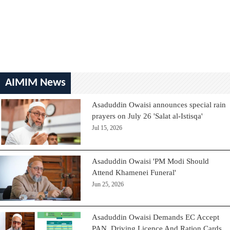
AIMIM News
Asaduddin Owaisi announces special rain
prayers on July 26 'Salat al-Istisqa'
Jul 15, 2026
Asaduddin Owaisi 'PM Modi Should
Attend Khamenei Funeral'
Jun 25, 2026
Asaduddin Owaisi Demands EC Accept
PAN, Driving Licence And Ration Cards