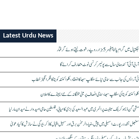
Latest Urdu News
جگتیال میں گرام پالنا آفیسر 5 ہزار روپے رشوت لیتے ہوئے گرفتار
آر بی آئی آئندہ مالی سال سے پولیمر کرنسی نوٹ متعارف کرائے گا
ٹی آر ایس کی جانب سے سماجی نیائے سنکلپ سبھا کا انعقاد، کلواکنٹلہ کویتا کا فکر انگیز خطاب
کلواکنٹلہ کویتا کی سنکلپ سبھا، سماجی انصاف پر مبنی تلنگانہ کے نئے ایجنڈے کا اعلان
مشی گن ڈیموکریٹک سینیٹ پرائمری میں عبدالسعید کی بڑی کامیابی، فلسطین حامی امیدوار نے میدان مار لیا
سنبھل تشدد رپورٹ اسمبلی میں پیش، ضیاء الرحمٰن برق اور سہیل اقبال کا ذکر، یوگی نے سازش کا کیا دعویٰ