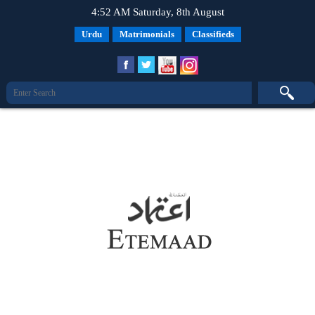
4:52 AM Saturday, 8th August
Urdu
Matrimonials
Classifieds