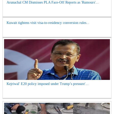
Arunachal CM Dismisses PLA Face-Off Reports as 'Rumours'...
Kuwait tightens visit visa-to-residency conversion rules...
Kejriwal' E20 policy imposed under Trump’s pressure'...