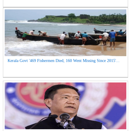
Kerala Govt '469 Fishermen Died, 160 Went Missing Since 2015'...