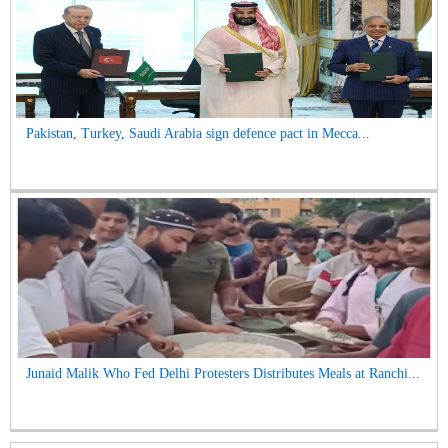
Pakistan, Turkey, Saudi Arabia sign defence pact in Mecca...
Junaid Malik Who Fed Delhi Protesters Distributes Meals at Ranchi...