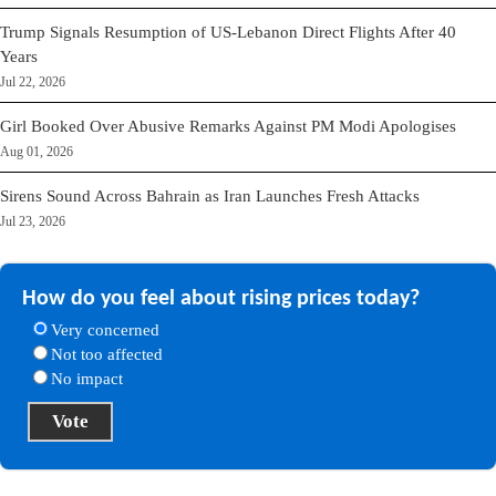
Trump Signals Resumption of US-Lebanon Direct Flights After 40
Years
Jul 22, 2026
Girl Booked Over Abusive Remarks Against PM Modi Apologises
Aug 01, 2026
Sirens Sound Across Bahrain as Iran Launches Fresh Attacks
Jul 23, 2026
How do you feel about rising prices today?
Very concerned
Not too affected
No impact