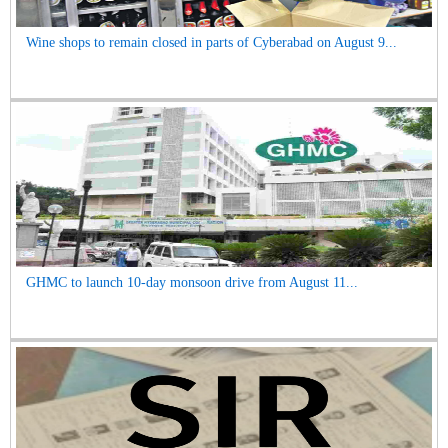
Wine shops to remain closed in parts of Cyberabad on August 9...
GHMC to launch 10-day monsoon drive from August 11...