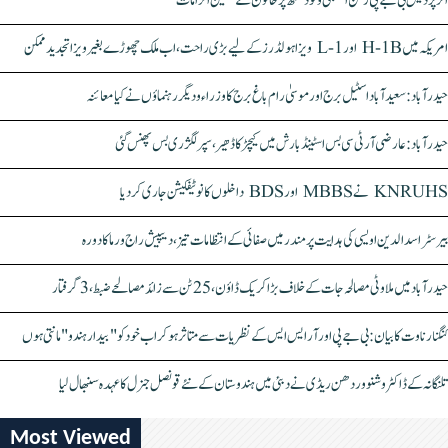
اتر پردیش بی جے پی رکن اسمبلی ونود سنگھ پر خاتون کے سنگین الزامات
امریکہ میں H-1B اور L-1 ویزا ہولڈرز کے لیے بڑی راحت، اب ملک چھوڑے بغیر ویزا تجدید ممکن
حیدرآباد: سعیدآباد اسٹیل برج اور موسیٰ رام باغ برج کا وزراء و دیگر رہنماؤں نے کیا معائنہ
حیدرآباد: عارضی آر ٹی سی بس اسٹینڈ بارش میں کیچڑ کا ڈھیر، سپر لگژری بس پھنس گئی
KNRUHS نے MBBS اور BDS داخلوں کا نوٹیفکیشن جاری کر دیا
بیرسٹر اسدالدین اویسی کی ہدایت پر مندر میں صفائی کے انتظامات تیز، دیپیش راج ورما کا دورہ
حیدرآباد میں ملاوٹی مصالحہ جات کے خلاف بڑا کریک ڈاؤن، 25 ٹن سے زائد مصالحے ضبط، 3 گرفتار
کنگنا رناوت کا بیان: بی جے پی اور آر ایس ایس کے نظریات سے متاثر ہو کر اب خود کو "بیدار ہندو" مانتی ہوں
تلنگانہ کے ڈاکٹر وشنو وردھن ریڈی نے دبئی میں ہندوستان کے نئے قونصل جنرل کا عہدہ سنبھال لیا
Most Viewed