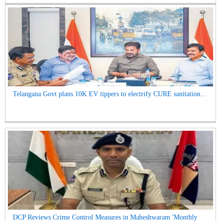
Telangana Govt plans 10K EV tippers to electrify CURE sanitation...
DCP Reviews Crime Control Measures in Maheshwaram 'Monthly