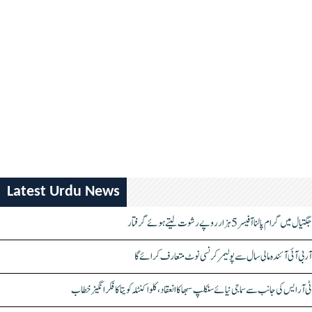
Latest Urdu News
جگتیال میں گرام پالنا آفیسر 5 ہزار روپے رشوت لیتے ہوئے گرفتار
آر بی آئی آئندہ مالی سال سے پولیمر کرنسی نوٹ متعارف کرائے گا
ٹی آر ایس کی جانب سے سماجی نیائے سنکلپ سبھا کا انعقاد، کلواکنٹلہ کویتا کا فکر انگیز خطاب