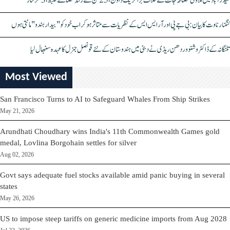
حیدرآباد میں ملاوٹی مصالحہ جات کے خلاف بڑا کریک ڈاؤن، 25 ٹن سے زائد مصالحے ضبط، 3 گرفتار
کنگنا رناوت کا بیان: بی جے پی اور آر ایس ایس کے نظریات سے متاثر ہو کر اب خود کو "بیدار ہندو" مانتی ہوں
تلنگانہ کے ڈاکٹر وشنو وردھن ریڈی نے دبئی میں ہندوستان کے نئے قونصل جنرل کا عہدہ سنبھال لیا
Most Viewed
San Francisco Turns to AI to Safeguard Whales From Ship Strikes
May 21, 2026
Arundhati Choudhary wins India's 11th Commonwealth Games gold
medal, Lovlina Borgohain settles for silver
Aug 02, 2026
Govt says adequate fuel stocks available amid panic buying in several
states
May 26, 2026
US to impose steep tariffs on generic medicine imports from Aug 2028