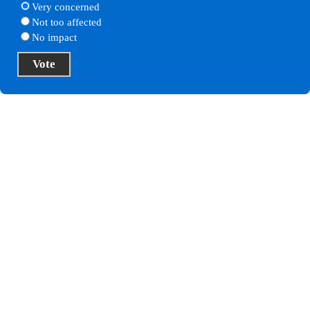
Very concerned
Not too affected
No impact