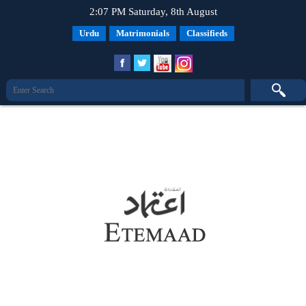
2:07 PM Saturday, 8th August
Urdu
Matrimonials
Classifieds