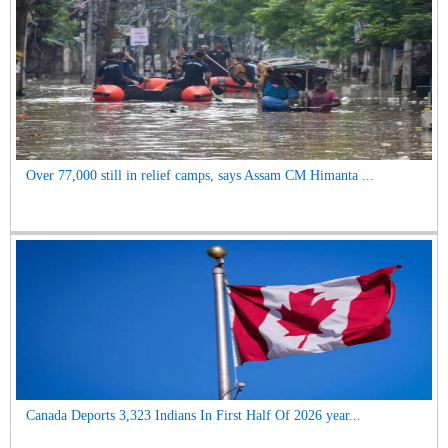
Over 77,000 still in relief camps, says Assam CM Himanta ...
Canada Deports 3,323 Indians In First Half Of 2026 year...