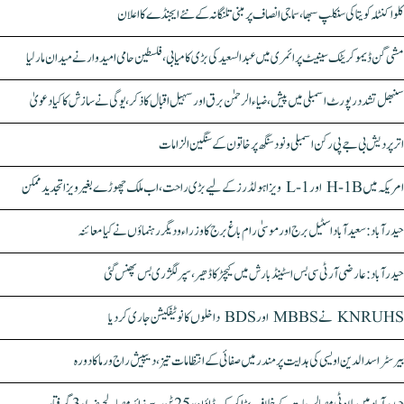
کلواکنٹلہ کویتا کی سنکلپ سبھا، سماجی انصاف پر مبنی تلنگانہ کے نئے ایجنڈے کا اعلان
مشی گن ڈیموکریٹک سینیٹ پرائمری میں عبدالسعید کی بڑی کامیابی، فلسطین حامی امیدوار نے میدان مار لیا
سنبھل تشدد رپورٹ اسمبلی میں پیش، ضیاء الرحمٰن برق اور سہیل اقبال کا ذکر، یوگی نے سازش کا کیا دعویٰ
اتر پردیش بی جے پی رکن اسمبلی ونود سنگھ پر خاتون کے سنگین الزامات
امریکہ میں H-1B اور L-1 ویزا ہولڈرز کے لیے بڑی راحت، اب ملک چھوڑے بغیر ویزا تجدید ممکن
حیدرآباد: سعیدآباد اسٹیل برج اور موسیٰ رام باغ برج کا وزراء و دیگر رہنماؤں نے کیا معائنہ
حیدرآباد: عارضی آر ٹی سی بس اسٹینڈ بارش میں کیچڑ کا ڈھیر، سپر لگژری بس پھنس گئی
KNRUHS نے MBBS اور BDS داخلوں کا نوٹیفکیشن جاری کر دیا
بیرسٹر اسدالدین اویسی کی ہدایت پر مندر میں صفائی کے انتظامات تیز، دیپیش راج ورما کا دورہ