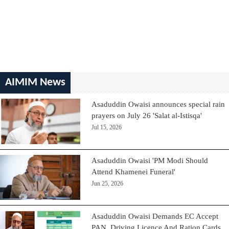
AIMIM News
Asaduddin Owaisi announces special rain
prayers on July 26 'Salat al-Istisqa'
Jul 15, 2026
Asaduddin Owaisi 'PM Modi Should
Attend Khamenei Funeral'
Jun 25, 2026
Asaduddin Owaisi Demands EC Accept
PAN, Driving Licence And Ration Cards