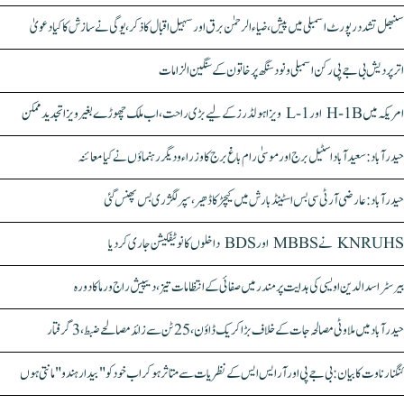
سنبھل تشدد رپورٹ اسمبلی میں پیش، ضیاء الرحمٰن برق اور سہیل اقبال کا ذکر، یوگی نے سازش کا کیا دعویٰ
اتر پردیش بی جے پی رکن اسمبلی ونود سنگھ پر خاتون کے سنگین الزامات
امریکہ میں H-1B اور L-1 ویزا ہولڈرز کے لیے بڑی راحت، اب ملک چھوڑے بغیر ویزا تجدید ممکن
حیدرآباد: سعیدآباد اسٹیل برج اور موسیٰ رام باغ برج کا وزراء و دیگر رہنماؤں نے کیا معائنہ
حیدرآباد: عارضی آر ٹی سی بس اسٹینڈ بارش میں کیچڑ کا ڈھیر، سپر لگژری بس پھنس گئی
KNRUHS نے MBBS اور BDS داخلوں کا نوٹیفکیشن جاری کر دیا
بیرسٹر اسدالدین اویسی کی ہدایت پر مندر میں صفائی کے انتظامات تیز، دیپیش راج ورما کا دورہ
حیدرآباد میں ملاوٹی مصالحہ جات کے خلاف بڑا کریک ڈاؤن، 25 ٹن سے زائد مصالحے ضبط، 3 گرفتار
کنگنا رناوت کا بیان: بی جے پی اور آر ایس ایس کے نظریات سے متاثر ہو کر اب خود کو "بیدار ہندو" مانتی ہوں