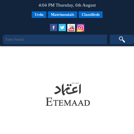
4:04 PM Thursday, 6th August
Urdu
Matrimonials
Classifieds