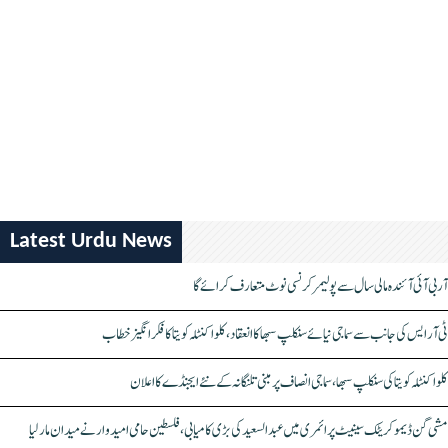
Latest Urdu News
آر بی آئی آئندہ مالی سال سے پولیمر کرنسی نوٹ متعارف کرائے گا
ٹی آر ایس کی جانب سے سماجی نیائے سنکلپ سبھا کا انعقاد، کلواکنٹلہ کویتا کا فکر انگیز خطاب
کلواکنٹلہ کویتا کی سنکلپ سبھا، سماجی انصاف پر مبنی تلنگانہ کے نئے ایجنڈے کا اعلان
مشی گن ڈیموکریٹک سینیٹ پرائمری میں عبدالسعید کی بڑی کامیابی، فلسطین حامی امیدوار نے میدان مار لیا