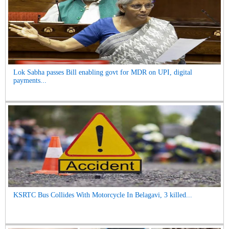
Lok Sabha passes Bill enabling govt for MDR on UPI, digital
payments...
KSRTC Bus Collides With Motorcycle In Belagavi, 3 killed...