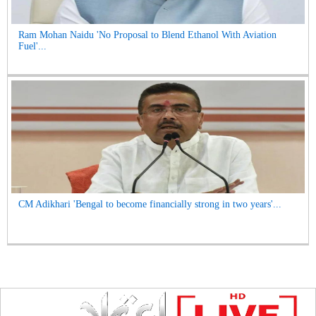
Ram Mohan Naidu 'No Proposal to Blend Ethanol With Aviation
Fuel'...
CM Adikhari 'Bengal to become financially strong in two years'...