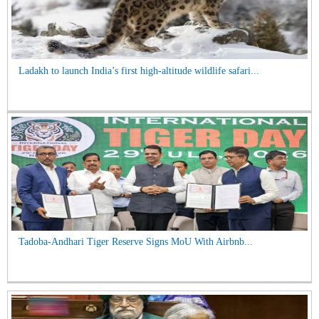
Ladakh to launch India’s first high-altitude wildlife safari...
Tadoba-Andhari Tiger Reserve Signs MoU With Airbnb...