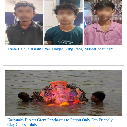
Three Held in Assam Over Alleged Gang Rape, Murder of student...
Karnataka Directs Gram Panchayats to Permit Only Eco-Friendly
Clay Ganesh Idols...