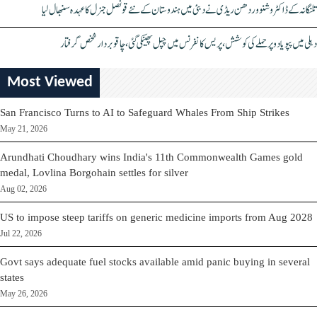
تلنگانہ کے ڈاکٹر وشنو وردھن ریڈی نے دبئی میں ہندوستان کے نئے قونصل جنرل کا عہدہ سنبھال لیا
دہلی میں پپو یادو پر حملے کی کوشش، پریس کانفرنس میں چپل پھینکی گئی، چاقو بردار شخص گرفتار
Most Viewed
San Francisco Turns to AI to Safeguard Whales From Ship Strikes
May 21, 2026
Arundhati Choudhary wins India's 11th Commonwealth Games gold
medal, Lovlina Borgohain settles for silver
Aug 02, 2026
US to impose steep tariffs on generic medicine imports from Aug 2028
Jul 22, 2026
Govt says adequate fuel stocks available amid panic buying in several
states
May 26, 2026