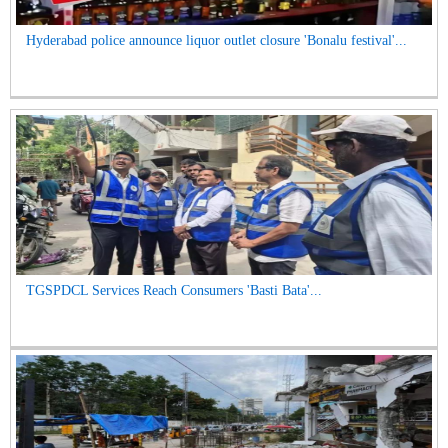
Hyderabad police announce liquor outlet closure 'Bonalu festival'...
TGSPDCL Services Reach Consumers 'Basti Bata'...