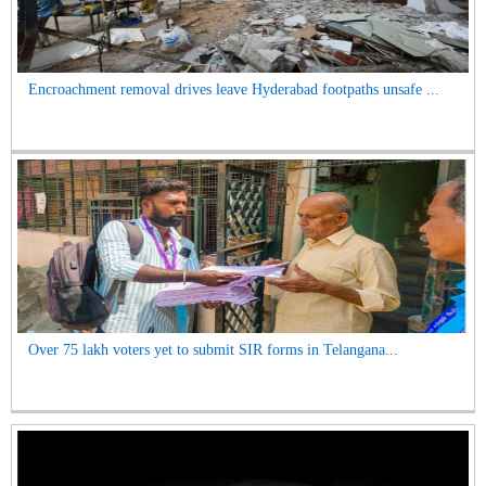
Encroachment removal drives leave Hyderabad footpaths unsafe ...
Over 75 lakh voters yet to submit SIR forms in Telangana...