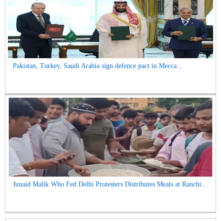
Pakistan, Turkey, Saudi Arabia sign defence pact in Mecca...
Junaid Malik Who Fed Delhi Protesters Distributes Meals at Ranchi...