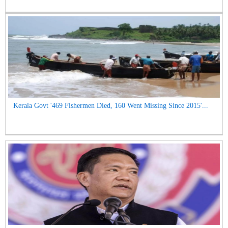
Kerala Govt '469 Fishermen Died, 160 Went Missing Since 2015'...