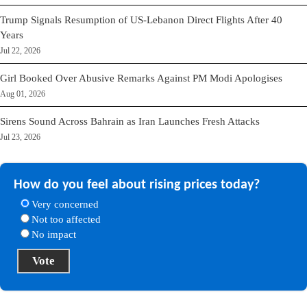
Trump Signals Resumption of US-Lebanon Direct Flights After 40
Years
Jul 22, 2026
Girl Booked Over Abusive Remarks Against PM Modi Apologises
Aug 01, 2026
Sirens Sound Across Bahrain as Iran Launches Fresh Attacks
Jul 23, 2026
How do you feel about rising prices today?
Very concerned
Not too affected
No impact