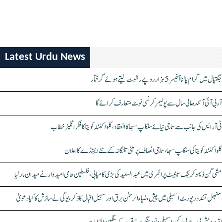
Latest Urdu News
جگتیال میں گرام پالنا آفیسر 5 ہزار روپے رشوت لیتے ہوئے گرفتار
آر بی آئی آئندہ مالی سال سے پولیمر کرنسی نوٹ متعارف کرائے گا
ٹی آر ایس کی جانب سے سماجی نیائے سنکلپ سبھا کا انعقاد، کلواکنٹلہ کویتا کا فکر انگیز خطاب
کلواکنٹلہ کویتا کی سنکلپ سبھا، سماجی انصاف پر مبنی تلنگانہ کے نئے ایجنڈے کا اعلان
مشی گن ڈیموکریٹک سینیٹ پرائمری میں عبدالسعید کی بڑی کامیابی، فلسطین حامی امیدوار نے میدان مار لیا
سنبھل تشدد رپورٹ اسمبلی میں پیش، ضیاء الرحمٰن برق اور سہیل اقبال کا ذکر، یوگی نے سازش کا کیا دعویٰ