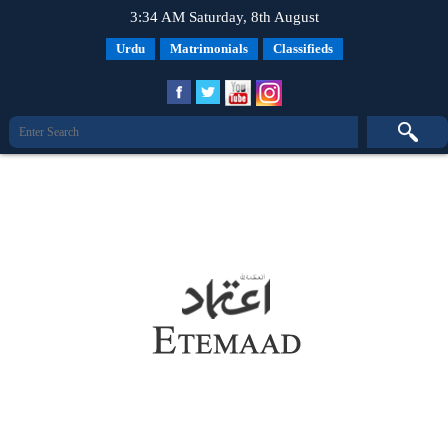
3:34 AM Saturday, 8th August
Urdu
Matrimonials
Classifieds