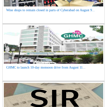
Wine shops to remain closed in parts of Cyberabad on August 9...
GHMC to launch 10-day monsoon drive from August 11...