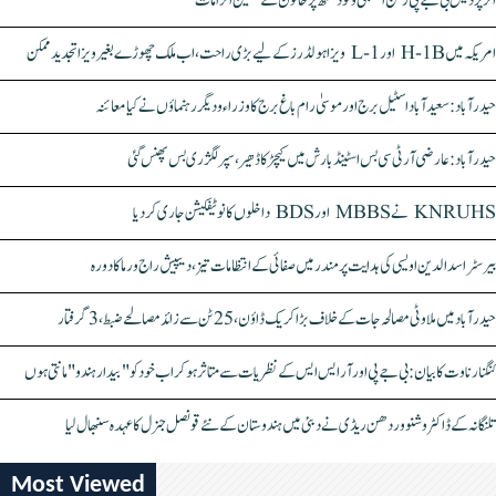
اتر پردیش بی جے پی رکن اسمبلی ونود سنگھ پر خاتون کے سنگین الزامات
امریکہ میں H-1B اور L-1 ویزا ہولڈرز کے لیے بڑی راحت، اب ملک چھوڑے بغیر ویزا تجدید ممکن
حیدرآباد: سعیدآباد اسٹیل برج اور موسیٰ رام باغ برج کا وزراء و دیگر رہنماؤں نے کیا معائنہ
حیدرآباد: عارضی آر ٹی سی بس اسٹینڈ بارش میں کیچڑ کا ڈھیر، سپر لگژری بس پھنس گئی
KNRUHS نے MBBS اور BDS داخلوں کا نوٹیفکیشن جاری کر دیا
بیرسٹر اسدالدین اویسی کی ہدایت پر مندر میں صفائی کے انتظامات تیز، دیپیش راج ورما کا دورہ
حیدرآباد میں ملاوٹی مصالحہ جات کے خلاف بڑا کریک ڈاؤن، 25 ٹن سے زائد مصالحے ضبط، 3 گرفتار
کنگنا رناوت کا بیان: بی جے پی اور آر ایس ایس کے نظریات سے متاثر ہو کر اب خود کو "بیدار ہندو" مانتی ہوں
تلنگانہ کے ڈاکٹر وشنو وردھن ریڈی نے دبئی میں ہندوستان کے نئے قونصل جنرل کا عہدہ سنبھال لیا
Most Viewed