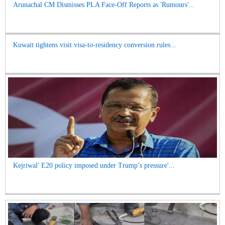
Arunachal CM Dismisses PLA Face-Off Reports as 'Rumours'...
Kuwait tightens visit visa-to-residency conversion rules...
Kejriwal' E20 policy imposed under Trump’s pressure'...