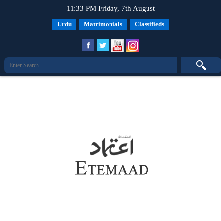
11:33 PM Friday, 7th August
Urdu
Matrimonials
Classifieds