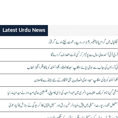
Latest Urdu News
جگتیال میں گرام پالنا آفیسر 5 ہزار روپے رشوت لیتے ہوئے گرفتار
آر بی آئی آئندہ مالی سال سے پولیمر کرنسی نوٹ متعارف کرائے گا
ٹی آر ایس کی جانب سے سماجی نیائے سنکلپ سبھا کا انعقاد، کلواکنٹلہ کویتا کا فکر انگیز خطاب
کلواکنٹلہ کویتا کی سنکلپ سبھا، سماجی انصاف پر مبنی تلنگانہ کے نئے ایجنڈے کا اعلان
مشی گن ڈیموکریٹک سینیٹ پرائمری میں عبدالسعید کی بڑی کامیابی، فلسطین حامی امیدوار نے میدان مار لیا
سنبھل تشدد رپورٹ اسمبلی میں پیش، ضیاء الرحمٰن برق اور سہیل اقبال کا ذکر، یوگی نے سازش کا کیا دعویٰ