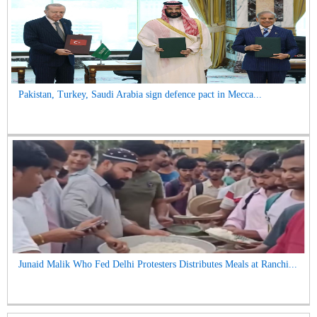
Pakistan, Turkey, Saudi Arabia sign defence pact in Mecca...
Junaid Malik Who Fed Delhi Protesters Distributes Meals at Ranchi...