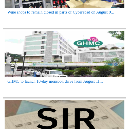
Wine shops to remain closed in parts of Cyberabad on August 9...
GHMC to launch 10-day monsoon drive from August 11...