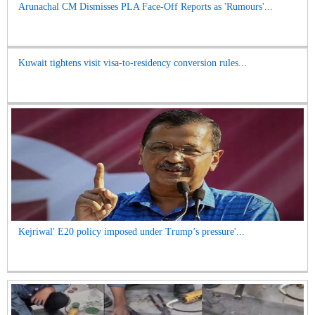
Arunachal CM Dismisses PLA Face-Off Reports as 'Rumours'...
Kuwait tightens visit visa-to-residency conversion rules...
Kejriwal' E20 policy imposed under Trump’s pressure'...