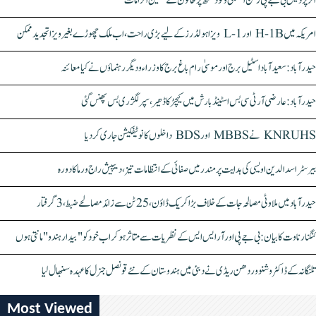
اتر پردیش بی جے پی رکن اسمبلی ونود سنگھ پر خاتون کے سنگین الزامات
امریکہ میں H-1B اور L-1 ویزا ہولڈرز کے لیے بڑی راحت، اب ملک چھوڑے بغیر ویزا تجدید ممکن
حیدرآباد: سعیدآباد اسٹیل برج اور موسیٰ رام باغ برج کا وزراء و دیگر رہنماؤں نے کیا معائنہ
حیدرآباد: عارضی آر ٹی سی بس اسٹینڈ بارش میں کیچڑ کا ڈھیر، سپر لگژری بس پھنس گئی
KNRUHS نے MBBS اور BDS داخلوں کا نوٹیفکیشن جاری کر دیا
بیرسٹر اسدالدین اویسی کی ہدایت پر مندر میں صفائی کے انتظامات تیز، دیپیش راج ورما کا دورہ
حیدرآباد میں ملاوٹی مصالحہ جات کے خلاف بڑا کریک ڈاؤن، 25 ٹن سے زائد مصالحے ضبط، 3 گرفتار
کنگنا رناوت کا بیان: بی جے پی اور آر ایس ایس کے نظریات سے متاثر ہو کر اب خود کو "بیدار ہندو" مانتی ہوں
تلنگانہ کے ڈاکٹر وشنو وردھن ریڈی نے دبئی میں ہندوستان کے نئے قونصل جنرل کا عہدہ سنبھال لیا
Most Viewed