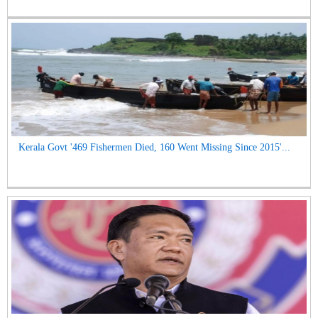
Kerala Govt '469 Fishermen Died, 160 Went Missing Since 2015'...