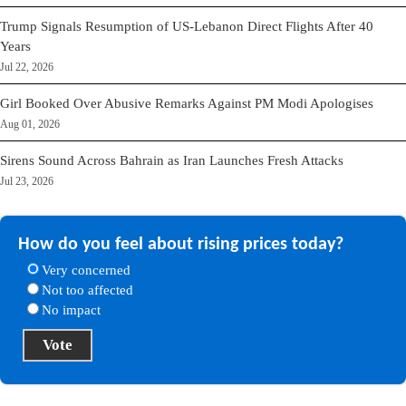
Trump Signals Resumption of US-Lebanon Direct Flights After 40
Years
Jul 22, 2026
Girl Booked Over Abusive Remarks Against PM Modi Apologises
Aug 01, 2026
Sirens Sound Across Bahrain as Iran Launches Fresh Attacks
Jul 23, 2026
How do you feel about rising prices today?
Very concerned
Not too affected
No impact