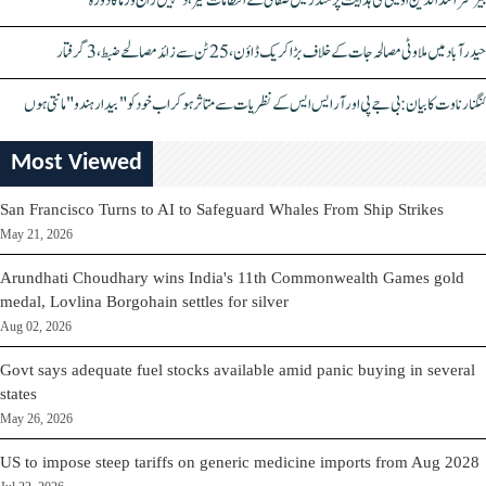
بیرسٹر اسدالدین اویسی کی ہدایت پر مندر میں صفائی کے انتظامات تیز، دیپیش راج ورما کا دورہ
حیدرآباد میں ملاوٹی مصالحہ جات کے خلاف بڑا کریک ڈاؤن، 25 ٹن سے زائد مصالحے ضبط، 3 گرفتار
کنگنا رناوت کا بیان: بی جے پی اور آر ایس ایس کے نظریات سے متاثر ہو کر اب خود کو "بیدار ہندو" مانتی ہوں
Most Viewed
San Francisco Turns to AI to Safeguard Whales From Ship Strikes
May 21, 2026
Arundhati Choudhary wins India's 11th Commonwealth Games gold
medal, Lovlina Borgohain settles for silver
Aug 02, 2026
Govt says adequate fuel stocks available amid panic buying in several
states
May 26, 2026
US to impose steep tariffs on generic medicine imports from Aug 2028