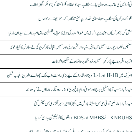
ٹی آر ایس کی جانب سے سماجی نیائے سنکلپ سبھا کا انعقاد، کلواکنٹلہ کویتا کا فکر انگیز خطاب
کلواکنٹلہ کویتا کی سنکلپ سبھا، سماجی انصاف پر مبنی تلنگانہ کے نئے ایجنڈے کا اعلان
مشی گن ڈیموکریٹک سینیٹ پرائمری میں عبدالسعید کی بڑی کامیابی، فلسطین حامی امیدوار نے میدان مار لیا
سنبھل تشدد رپورٹ اسمبلی میں پیش، ضیاء الرحمٰن برق اور سہیل اقبال کا ذکر، یوگی نے سازش کا کیا دعویٰ
اتر پردیش بی جے پی رکن اسمبلی ونود سنگھ پر خاتون کے سنگین الزامات
امریکہ میں H-1B اور L-1 ویزا ہولڈرز کے لیے بڑی راحت، اب ملک چھوڑے بغیر ویزا تجدید ممکن
حیدرآباد: سعیدآباد اسٹیل برج اور موسیٰ رام باغ برج کا وزراء و دیگر رہنماؤں نے کیا معائنہ
حیدرآباد: عارضی آر ٹی سی بس اسٹینڈ بارش میں کیچڑ کا ڈھیر، سپر لگژری بس پھنس گئی
KNRUHS نے MBBS اور BDS داخلوں کا نوٹیفکیشن جاری کر دیا