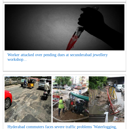
Worker attacked over pending dues at secunderabad jewellery
workshop...
Hyderabad commuters faces severe traffic problems 'Waterlogging,