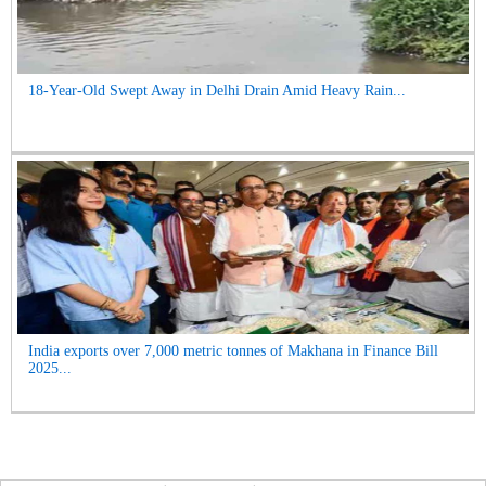
18-Year-Old Swept Away in Delhi Drain Amid Heavy Rain...
India exports over 7,000 metric tonnes of Makhana in Finance Bill
2025...