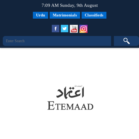
7:09 AM Sunday, 9th August
Urdu
Matrimonials
Classifieds