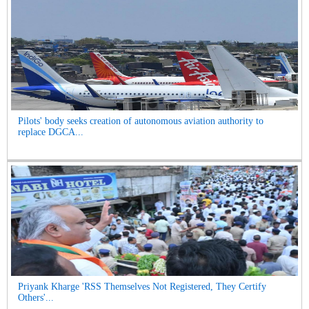
Pilots' body seeks creation of autonomous aviation authority to
replace DGCA...
Priyank Kharge 'RSS Themselves Not Registered, They Certify
Others'...