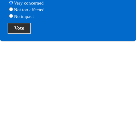
Very concerned
Not too affected
No impact