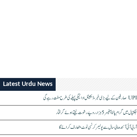
Latest Urdu News
UPI صارفین کے لیے بڑی خبر، ڈیجیٹل ادائیگی پہلے کی طرح مفت رہے گی
جگتیال میں گرام پالنا آفیسر 5 ہزار روپے رشوت لیتے ہوئے گرفتار
آر بی آئی آئندہ مالی سال سے پولیمر کرنسی نوٹ متعارف کرائے گا