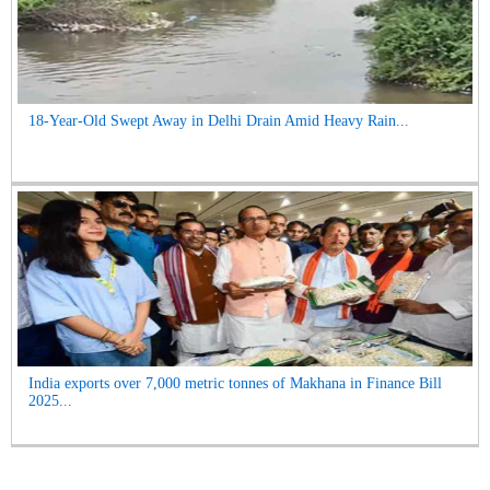
18-Year-Old Swept Away in Delhi Drain Amid Heavy Rain...
India exports over 7,000 metric tonnes of Makhana in Finance Bill
2025...