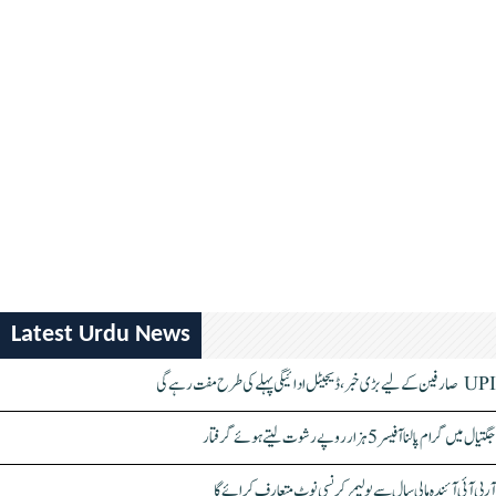
Latest Urdu News
UPI صارفین کے لیے بڑی خبر، ڈیجیٹل ادائیگی پہلے کی طرح مفت رہے گی
جگتیال میں گرام پالنا آفیسر 5 ہزار روپے رشوت لیتے ہوئے گرفتار
آر بی آئی آئندہ مالی سال سے پولیمر کرنسی نوٹ متعارف کرائے گا