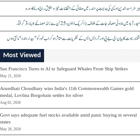
بیرسٹر اسدالدین اویسی کی ہدایت پر مندر میں صفائی کے انتظامات تیز، دیپیش راج ورما کا دورہ
حیدرآباد میں ملاوٹی مصالحہ جات کے خلاف بڑا کریک ڈاؤن، 25 ٹن سے زائد مصالحے ضبط، 3 گرفتار
کنگنا رناوت کا بیان: بی جے پی اور آر ایس ایس کے نظریات سے متاثر ہو کر اب خود کو "بیدار ہندو" مانتی ہوں
Most Viewed
San Francisco Turns to AI to Safeguard Whales From Ship Strikes
May 21, 2026
Arundhati Choudhary wins India's 11th Commonwealth Games gold
medal, Lovlina Borgohain settles for silver
Aug 02, 2026
Govt says adequate fuel stocks available amid panic buying in several
states
May 26, 2026