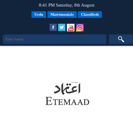
8:41 PM Saturday, 8th August
Urdu
Matrimonials
Classifieds