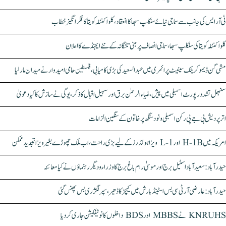
ٹی آر ایس کی جانب سے سماجی نیائے سنکلپ سبھا کا انعقاد، کلواکنٹلہ کویتا کا فکر انگیز خطاب
کلواکنٹلہ کویتا کی سنکلپ سبھا، سماجی انصاف پر مبنی تلنگانہ کے نئے ایجنڈے کا اعلان
مشی گن ڈیموکریٹک سینیٹ پرائمری میں عبدالسعید کی بڑی کامیابی، فلسطین حامی امیدوار نے میدان مار لیا
سنبھل تشدد رپورٹ اسمبلی میں پیش، ضیاء الرحمٰن برق اور سہیل اقبال کا ذکر، یوگی نے سازش کا کیا دعویٰ
اتر پردیش بی جے پی رکن اسمبلی ونود سنگھ پر خاتون کے سنگین الزامات
امریکہ میں H-1B اور L-1 ویزا ہولڈرز کے لیے بڑی راحت، اب ملک چھوڑے بغیر ویزا تجدید ممکن
حیدرآباد: سعیدآباد اسٹیل برج اور موسیٰ رام باغ برج کا وزراء و دیگر رہنماؤں نے کیا معائنہ
حیدرآباد: عارضی آر ٹی سی بس اسٹینڈ بارش میں کیچڑ کا ڈھیر، سپر لگژری بس پھنس گئی
KNRUHS نے MBBS اور BDS داخلوں کا نوٹیفکیشن جاری کر دیا