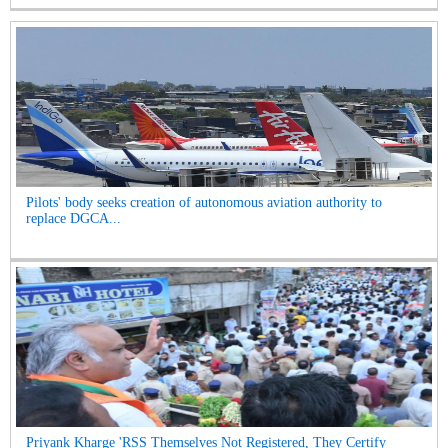
Pilots' body seeks creation of autonomous aviation authority to
replace DGCA...
Priyank Kharge 'RSS Themselves Not Registered, They Certify