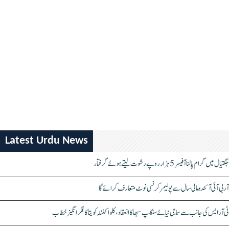
Latest Urdu News
جگتیال میں گرام پالنا آفیسر 5 ہزار روپے رشوت لیتے ہوئے گرفتار
آر بی آئی آئندہ مالی سال سے پولیمر کرنسی نوٹ متعارف کرائے گا
ٹی آر ایس کی جانب سے سماجی نیائے سنکلپ سبھا کا انعقاد، کلواکنٹلہ کویتا کا فکر انگیز خطاب