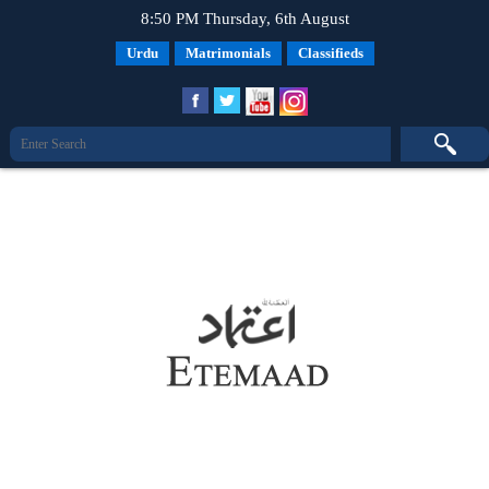
8:50 PM Thursday, 6th August
Urdu
Matrimonials
Classifieds