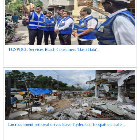
TGSPDCL Services Reach Consumers 'Basti Bata'...
Encroachment removal drives leave Hyderabad footpaths unsafe ...