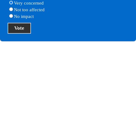
Very concerned
Not too affected
No impact