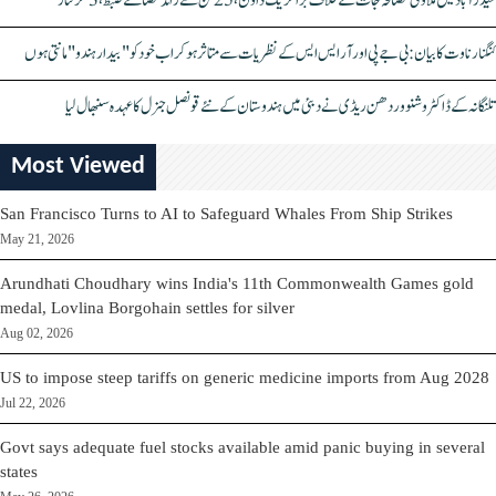
حیدرآباد میں ملاوٹی مصالحہ جات کے خلاف بڑا کریک ڈاؤن، 25 ٹن سے زائد مصالحے ضبط، 3 گرفتار
کنگنا رناوت کا بیان: بی جے پی اور آر ایس ایس کے نظریات سے متاثر ہو کر اب خود کو "بیدار ہندو" مانتی ہوں
تلنگانہ کے ڈاکٹر وشنو وردھن ریڈی نے دبئی میں ہندوستان کے نئے قونصل جنرل کا عہدہ سنبھال لیا
Most Viewed
San Francisco Turns to AI to Safeguard Whales From Ship Strikes
May 21, 2026
Arundhati Choudhary wins India's 11th Commonwealth Games gold
medal, Lovlina Borgohain settles for silver
Aug 02, 2026
US to impose steep tariffs on generic medicine imports from Aug 2028
Jul 22, 2026
Govt says adequate fuel stocks available amid panic buying in several
states