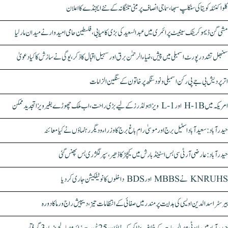
کلواکنٹلہ کویتا کی سنکلپ سبھا، سماجی انصاف پر مبنی تلنگانہ کے نئے ایجنڈے کا اعلان
مشی گن ڈیموکریٹک سینیٹ پرائمری میں عبدالسعید کی بڑی کامیابی، فلسطین حامی امیدوار نے میدان مار لیا
سنبھل تشدد رپورٹ اسمبلی میں پیش، ضیاء الرحمٰن برق اور سہیل اقبال کا ذکر، یوگی نے سازش کا کیا دعویٰ
اتر پردیش بی جے پی رکن اسمبلی ونود سنگھ پر خاتون کے سنگین الزامات
امریکہ میں H-1B اور L-1 ویزا ہولڈرز کے لیے بڑی راحت، اب ملک چھوڑے بغیر ویزا تجدید ممکن
حیدرآباد: سعیدآباد اسٹیل برج اور موسیٰ رام باغ برج کا وزراء و دیگر رہنماؤں نے کیا معائنہ
حیدرآباد: عارضی آر ٹی سی بس اسٹینڈ بارش میں کیچڑ کا ڈھیر، سپر لگژری بس پھنس گئی
KNRUHS نے MBBS اور BDS داخلوں کا نوٹیفکیشن جاری کر دیا
بیرسٹر اسدالدین اویسی کی ہدایت پر مندر میں صفائی کے انتظامات تیز، دیپیش راج ورما کا دورہ