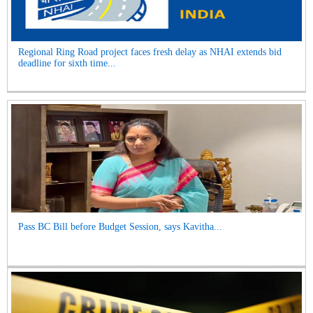
Regional Ring Road project faces fresh delay as NHAI extends bid
deadline for sixth time...
Pass BC Bill before Budget Session, says Kavitha...