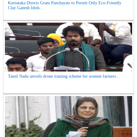
Karnataka Directs Gram Panchayats to Permit Only Eco-Friendly
Clay Ganesh Idols...
Tamil Nadu unveils drone training scheme for women farmers...