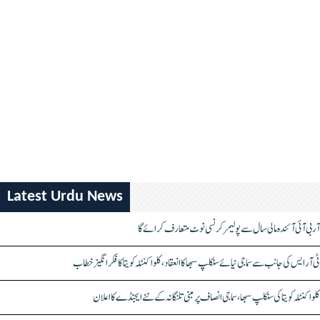
Latest Urdu News
آر بی آئی آئندہ مالی سال سے پولیمر کرنسی نوٹ متعارف کرائے گا
ٹی آر ایس کی جانب سے سماجی نیائے سنکلپ سبھا کا انعقاد، کلواکنٹلہ کویتا کا فکر انگیز خطاب
کلواکنٹلہ کویتا کی سنکلپ سبھا، سماجی انصاف پر مبنی تلنگانہ کے نئے ایجنڈے کا اعلان