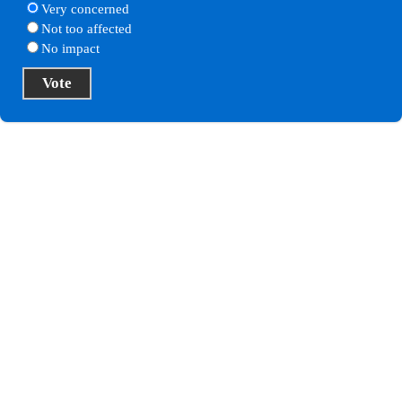
Very concerned
Not too affected
No impact