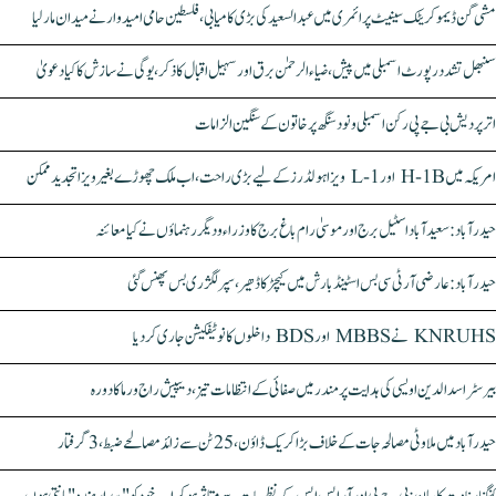
مشی گن ڈیموکریٹک سینیٹ پرائمری میں عبدالسعید کی بڑی کامیابی، فلسطین حامی امیدوار نے میدان مار لیا
سنبھل تشدد رپورٹ اسمبلی میں پیش، ضیاء الرحمٰن برق اور سہیل اقبال کا ذکر، یوگی نے سازش کا کیا دعویٰ
اتر پردیش بی جے پی رکن اسمبلی ونود سنگھ پر خاتون کے سنگین الزامات
امریکہ میں H-1B اور L-1 ویزا ہولڈرز کے لیے بڑی راحت، اب ملک چھوڑے بغیر ویزا تجدید ممکن
حیدرآباد: سعیدآباد اسٹیل برج اور موسیٰ رام باغ برج کا وزراء و دیگر رہنماؤں نے کیا معائنہ
حیدرآباد: عارضی آر ٹی سی بس اسٹینڈ بارش میں کیچڑ کا ڈھیر، سپر لگژری بس پھنس گئی
KNRUHS نے MBBS اور BDS داخلوں کا نوٹیفکیشن جاری کر دیا
بیرسٹر اسدالدین اویسی کی ہدایت پر مندر میں صفائی کے انتظامات تیز، دیپیش راج ورما کا دورہ
حیدرآباد میں ملاوٹی مصالحہ جات کے خلاف بڑا کریک ڈاؤن، 25 ٹن سے زائد مصالحے ضبط، 3 گرفتار