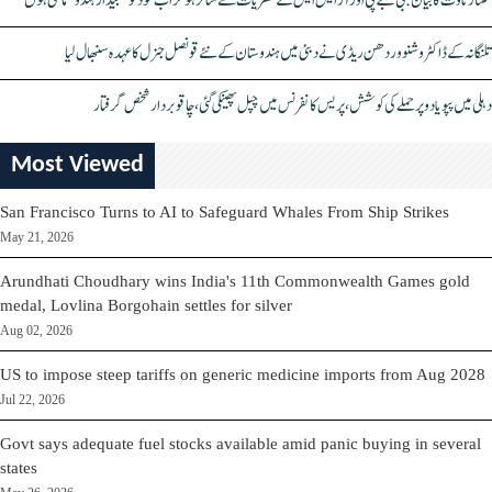
کنگنا رناوت کا بیان: بی جے پی اور آر ایس ایس کے نظریات سے متاثر ہو کر اب خود کو "بیدار ہندو" مانتی ہوں
تلنگانہ کے ڈاکٹر وشنو وردھن ریڈی نے دبئی میں ہندوستان کے نئے قونصل جنرل کا عہدہ سنبھال لیا
دہلی میں پپو یادو پر حملے کی کوشش، پریس کانفرنس میں چپل پھینکی گئی، چاقو بردار شخص گرفتار
Most Viewed
San Francisco Turns to AI to Safeguard Whales From Ship Strikes
May 21, 2026
Arundhati Choudhary wins India's 11th Commonwealth Games gold
medal, Lovlina Borgohain settles for silver
Aug 02, 2026
US to impose steep tariffs on generic medicine imports from Aug 2028
Jul 22, 2026
Govt says adequate fuel stocks available amid panic buying in several
states