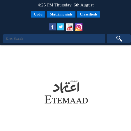
4:25 PM Thursday, 6th August
Urdu
Matrimonials
Classifieds