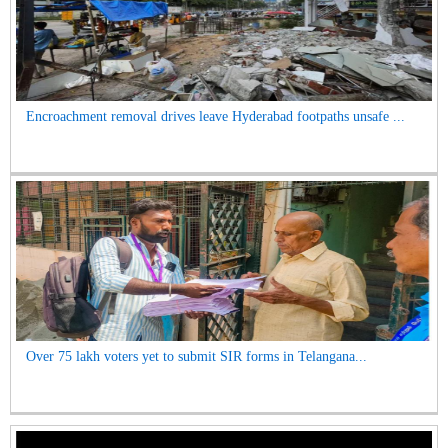
Encroachment removal drives leave Hyderabad footpaths unsafe ...
Over 75 lakh voters yet to submit SIR forms in Telangana...