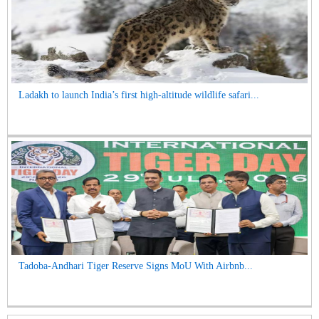
Ladakh to launch India’s first high-altitude wildlife safari...
Tadoba-Andhari Tiger Reserve Signs MoU With Airbnb...