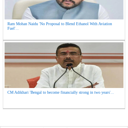
Ram Mohan Naidu 'No Proposal to Blend Ethanol With Aviation
Fuel'...
CM Adikhari 'Bengal to become financially strong in two years'...