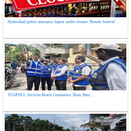
Hyderabad police announce liquor outlet closure 'Bonalu festival'...
TGSPDCL Services Reach Consumers 'Basti Bata'...