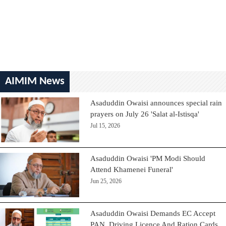
AIMIM News
Asaduddin Owaisi announces special rain
prayers on July 26 'Salat al-Istisqa'
Jul 15, 2026
Asaduddin Owaisi 'PM Modi Should
Attend Khamenei Funeral'
Jun 25, 2026
Asaduddin Owaisi Demands EC Accept
PAN, Driving Licence And Ration Cards