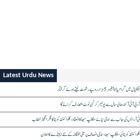
Latest Urdu News
جگتیال میں گرام پالنا آفیسر 5 ہزار روپے رشوت لیتے ہوئے گرفتار
آر بی آئی آئندہ مالی سال سے پولیمر کرنسی نوٹ متعارف کرائے گا
ٹی آر ایس کی جانب سے سماجی نیائے سنکلپ سبھا کا انعقاد، کلواکنٹلہ کویتا کا فکر انگیز خطاب
کلواکنٹلہ کویتا کی سنکلپ سبھا، سماجی انصاف پر مبنی تلنگانہ کے نئے ایجنڈے کا اعلان