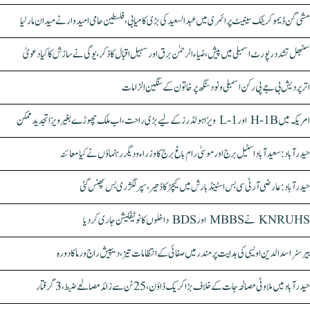
مشی گن ڈیموکریٹک سینیٹ پرائمری میں عبدالسعید کی بڑی کامیابی، فلسطین حامی امیدوار نے میدان مار لیا
سنبھل تشدد رپورٹ اسمبلی میں پیش، ضیاء الرحمٰن برق اور سہیل اقبال کا ذکر، یوگی نے سازش کا کیا دعویٰ
اتر پردیش بی جے پی رکن اسمبلی ونود سنگھ پر خاتون کے سنگین الزامات
امریکہ میں H-1B اور L-1 ویزا ہولڈرز کے لیے بڑی راحت، اب ملک چھوڑے بغیر ویزا تجدید ممکن
حیدرآباد: سعیدآباد اسٹیل برج اور موسیٰ رام باغ برج کا وزراء و دیگر رہنماؤں نے کیا معائنہ
حیدرآباد: عارضی آر ٹی سی بس اسٹینڈ بارش میں کیچڑ کا ڈھیر، سپر لگژری بس پھنس گئی
KNRUHS نے MBBS اور BDS داخلوں کا نوٹیفکیشن جاری کر دیا
بیرسٹر اسدالدین اویسی کی ہدایت پر مندر میں صفائی کے انتظامات تیز، دیپیش راج ورما کا دورہ
حیدرآباد میں ملاوٹی مصالحہ جات کے خلاف بڑا کریک ڈاؤن، 25 ٹن سے زائد مصالحے ضبط، 3 گرفتار