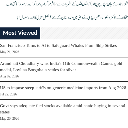
کنگنا رناوت کا بیان: بی جے پی اور آر ایس ایس کے نظریات سے متاثر ہو کر اب خود کو "بیدار ہندو" مانتی ہوں
تلنگانہ کے ڈاکٹر وشنو وردھن ریڈی نے دبئی میں ہندوستان کے نئے قونصل جنرل کا عہدہ سنبھال لیا
Most Viewed
San Francisco Turns to AI to Safeguard Whales From Ship Strikes
May 21, 2026
Arundhati Choudhary wins India's 11th Commonwealth Games gold
medal, Lovlina Borgohain settles for silver
Aug 02, 2026
US to impose steep tariffs on generic medicine imports from Aug 2028
Jul 22, 2026
Govt says adequate fuel stocks available amid panic buying in several
states
May 26, 2026