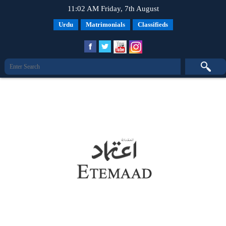
11:02 AM Friday, 7th August
Urdu
Matrimonials
Classifieds